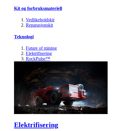
Kit og forbruksmateriell
Vedlikeholdskit
Reparasjonskit
Teknologi
Future of mining
Elektrifisering
RockPulse™
Elektrifisering