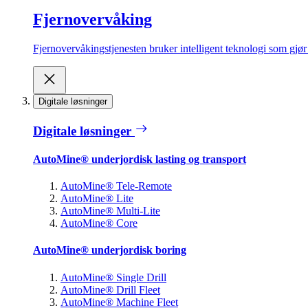
Fjernovervåking
Fjernovervåkingstjenesten bruker intelligent teknologi som gjør d
Digitale løsninger
Digitale løsninger
AutoMine® underjordisk lasting og transport
AutoMine® Tele-Remote
AutoMine® Lite
AutoMine® Multi-Lite
AutoMine® Core
AutoMine® underjordisk boring
AutoMine® Single Drill
AutoMine® Drill Fleet
AutoMine® Machine Fleet