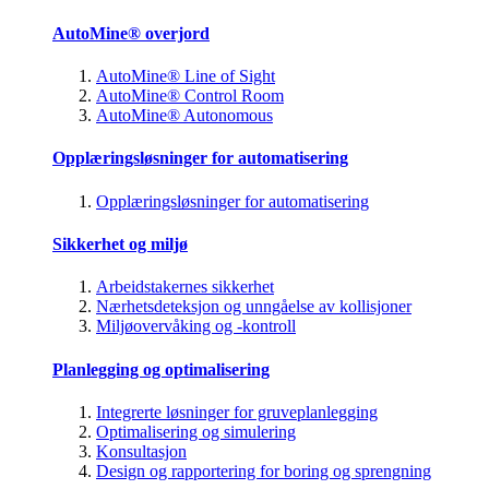
AutoMine® overjord
AutoMine® Line of Sight
AutoMine® Control Room
AutoMine® Autonomous
Opplæringsløsninger for automatisering
Opplæringsløsninger for automatisering
Sikkerhet og miljø
Arbeidstakernes sikkerhet
Nærhetsdeteksjon og unngåelse av kollisjoner
Miljøovervåking og -kontroll
Planlegging og optimalisering
Integrerte løsninger for gruveplanlegging
Optimalisering og simulering
Konsultasjon
Design og rapportering for boring og sprengning