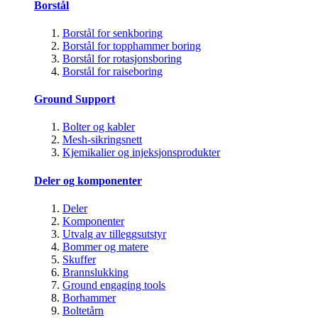
Borstål
Borstål for senkboring
Borstål for topphammer boring
Borstål for rotasjonsboring
Borstål for raiseboring
Ground Support
Bolter og kabler
Mesh-sikringsnett
Kjemikalier og injeksjonsprodukter
Deler og komponenter
Deler
Komponenter
Utvalg av tilleggsutstyr
Bommer og matere
Skuffer
Brannslukking
Ground engaging tools
Borhammer
Boltetårn