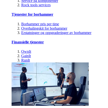
Service på komponenter
Rock tools services
Tjenester for borhammer
Borhammer pris per time
Overhalingskit for borhammer
Erstatninger og oppgraderinger av borhammer
Finansielle tjenester
OwnIt
GainIt
RunIt