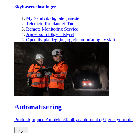
Skybaserte løsninger
My Sandvik digitale tjenester
Telemetri for blandet flåte
Remote Monitoring Service
Apper som følger utstyret
Operativ planlegging og gjennomføring av skift
Automatisering
Produktgruppen AutoMine® tilbyr autonomt og fjernstyrt mobilt 