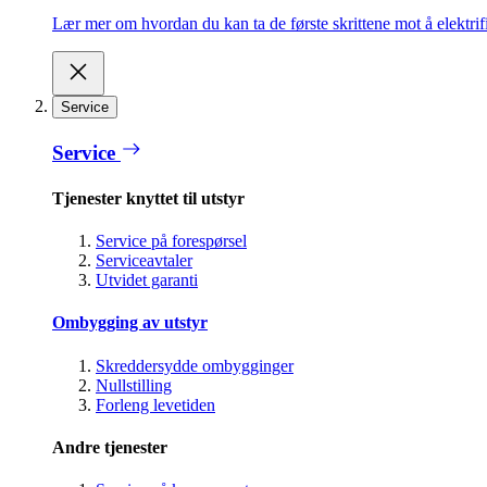
Lær mer om hvordan du kan ta de første skrittene mot å elektrifi
Service
Service
Tjenester knyttet til utstyr
Service på forespørsel
Serviceavtaler
Utvidet garanti
Ombygging av utstyr
Skreddersydde ombygginger
Nullstilling
Forleng levetiden
Andre tjenester