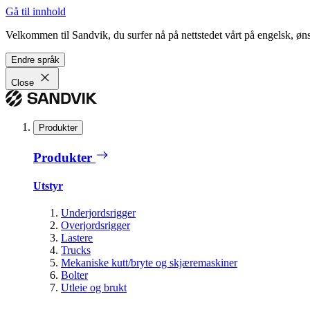
Gå til innhold
Velkommen til Sandvik, du surfer nå på nettstedet vårt på engelsk, ønsk
Endre språk
Close
Produkter
Produkter
Utstyr
Underjordsrigger
Overjordsrigger
Lastere
Trucks
Mekaniske kutt/bryte og skjæremaskiner
Bolter
Utleie og brukt