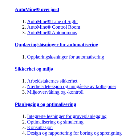
AutoMine® overjord
AutoMine® Line of Sight
AutoMine® Control Room
AutoMine® Autonomous
Opplæringsløsninger for automatisering
Opplæringsløsninger for automatisering
Sikkerhet og miljø
Arbeidstakernes sikkerhet
Nærhetsdeteksjon og unngåelse av kollisjoner
Miljøovervåking og -kontroll
Planlegging og optimalisering
Integrerte løsninger for gruveplanlegging
Optimalisering og simulering
Konsultasjon
Design og rapportering for boring og sprengning