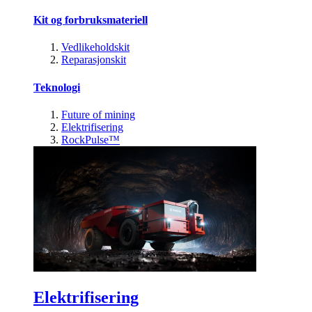
Kit og forbruksmateriell
Vedlikeholdskit
Reparasjonskit
Teknologi
Future of mining
Elektrifisering
RockPulse™
Elektrifisering