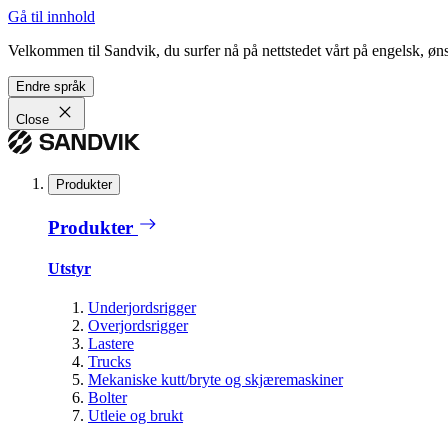
Gå til innhold
Velkommen til Sandvik, du surfer nå på nettstedet vårt på engelsk, ønsk
Endre språk
Close
Produkter
Produkter
Utstyr
Underjordsrigger
Overjordsrigger
Lastere
Trucks
Mekaniske kutt/bryte og skjæremaskiner
Bolter
Utleie og brukt