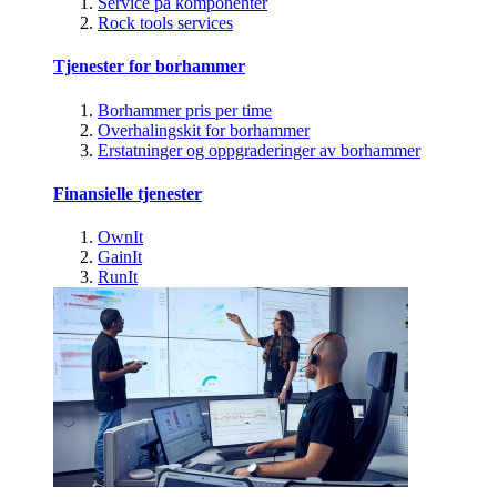
Service på komponenter
Rock tools services
Tjenester for borhammer
Borhammer pris per time
Overhalingskit for borhammer
Erstatninger og oppgraderinger av borhammer
Finansielle tjenester
OwnIt
GainIt
RunIt