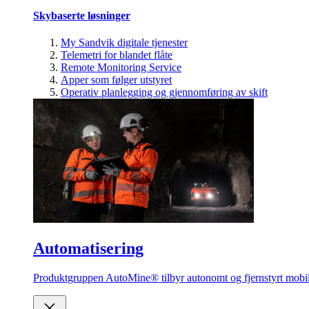
Skybaserte løsninger
My Sandvik digitale tjenester
Telemetri for blandet flåte
Remote Monitoring Service
Apper som følger utstyret
Operativ planlegging og gjennomføring av skift
Automatisering
Produktgruppen AutoMine® tilbyr autonomt og fjernstyrt mobilt 