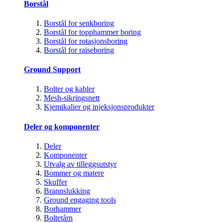
Borstål
Borstål for senkboring
Borstål for topphammer boring
Borstål for rotasjonsboring
Borstål for raiseboring
Ground Support
Bolter og kabler
Mesh-sikringsnett
Kjemikalier og injeksjonsprodukter
Deler og komponenter
Deler
Komponenter
Utvalg av tilleggsutstyr
Bommer og matere
Skuffer
Brannslukking
Ground engaging tools
Borhammer
Boltetårn