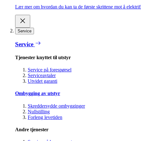
Lær mer om hvordan du kan ta de første skrittene mot å elektrifi
Service
Service
Tjenester knyttet til utstyr
Service på forespørsel
Serviceavtaler
Utvidet garanti
Ombygging av utstyr
Skreddersydde ombygginger
Nullstilling
Forleng levetiden
Andre tjenester