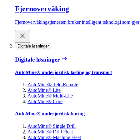
Fjernovervåking
Fjernovervåkingstjenesten bruker intelligent teknologi som gjør d
Digitale løsninger
Digitale løsninger
AutoMine® underjordisk lasting og transport
AutoMine® Tele-Remote
AutoMine® Lite
AutoMine® Multi-Lite
AutoMine® Core
AutoMine® underjordisk boring
AutoMine® Single Drill
AutoMine® Drill Fleet
AutoMine® Machine Fleet