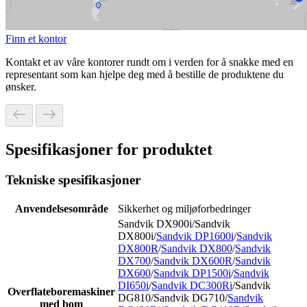
Finn et kontor
Kontakt et av våre kontorer rundt om i verden for å snakke med en
representant som kan hjelpe deg med å bestille de produktene du
ønsker.
Spesifikasjoner for produktet
Tekniske spesifikasjoner
Anvendelsesområde
Sikkerhet og miljøforbedringer
Sandvik DX900i/Sandvik
DX800i/
Sandvik DP1600i
/
Sandvik
DX800R
/
Sandvik DX800
/
Sandvik
DX700
/
Sandvik DX600R
/
Sandvik
DX600
/
Sandvik DP1500i
/
Sandvik
DI650i
/
Sandvik DC300Ri
/Sandvik
Overflateboremaskiner
DG810/Sandvik DG710/
Sandvik
med bom