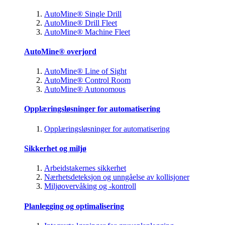
AutoMine® Single Drill
AutoMine® Drill Fleet
AutoMine® Machine Fleet
AutoMine® overjord
AutoMine® Line of Sight
AutoMine® Control Room
AutoMine® Autonomous
Opplæringsløsninger for automatisering
Opplæringsløsninger for automatisering
Sikkerhet og miljø
Arbeidstakernes sikkerhet
Nærhetsdeteksjon og unngåelse av kollisjoner
Miljøovervåking og -kontroll
Planlegging og optimalisering