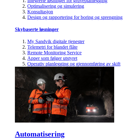
Integrerte løsninger for gruveplanlegging
Optimalisering og simulering
Konsultasjon
Design og rapportering for boring og sprengning
Skybaserte løsninger
My Sandvik digitale tjenester
Telemetri for blandet flåte
Remote Monitoring Service
Apper som følger utstyret
Operativ planlegging og gjennomføring av skift
Automatisering