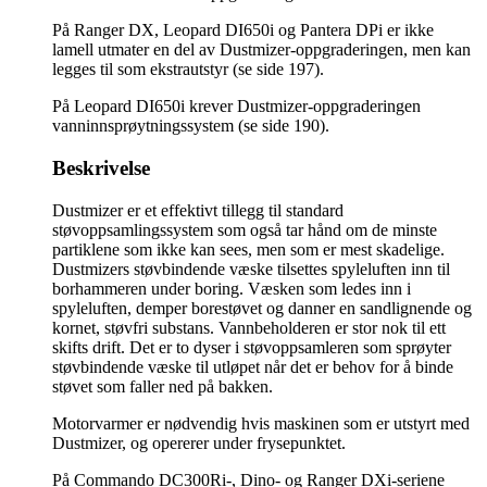
På Ranger DX, Leopard DI650i og Pantera DPi er ikke
lamell utmater en del av Dustmizer-oppgraderingen, men kan
legges til som ekstrautstyr (se side 197).
På Leopard DI650i krever Dustmizer-oppgraderingen
vanninnsprøytningssystem (se side 190).
Beskrivelse
Dustmizer er et effektivt tillegg til standard
støvoppsamlingssystem som også tar hånd om de minste
partiklene som ikke kan sees, men som er mest skadelige.
Dustmizers støvbindende væske tilsettes spyleluften inn til
borhammeren under boring. Væsken som ledes inn i
spyleluften, demper borestøvet og danner en sandlignende og
kornet, støvfri substans. Vannbeholderen er stor nok til ett
skifts drift. Det er to dyser i støvoppsamleren som sprøyter
støvbindende væske til utløpet når det er behov for å binde
støvet som faller ned på bakken.
Motorvarmer er nødvendig hvis maskinen som er utstyrt med
Dustmizer, og opererer under frysepunktet.
På Commando DC300Ri-, Dino- og Ranger DXi-seriene