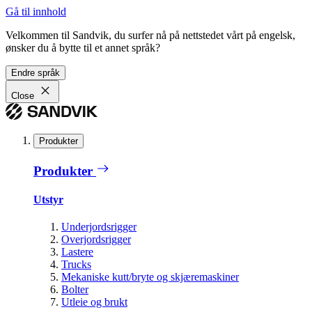
Gå til innhold
Velkommen til Sandvik, du surfer nå på nettstedet vårt på engelsk,
ønsker du å bytte til et annet språk?
Endre språk
Close
Produkter
Produkter
Utstyr
Underjordsrigger
Overjordsrigger
Lastere
Trucks
Mekaniske kutt/bryte og skjæremaskiner
Bolter
Utleie og brukt