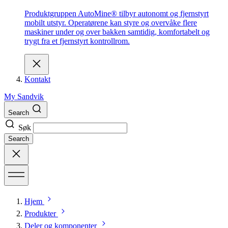
Produktgruppen AutoMine® tilbyr autonomt og fjernstyrt
mobilt utstyr. Operatørene kan styre og overvåke flere
maskiner under og over bakken samtidig, komfortabelt og
trygt fra et fjernstyrt kontrollrom.
Kontakt
My Sandvik
Search
Søk
Search
Hjem
Produkter
Deler og komponenter