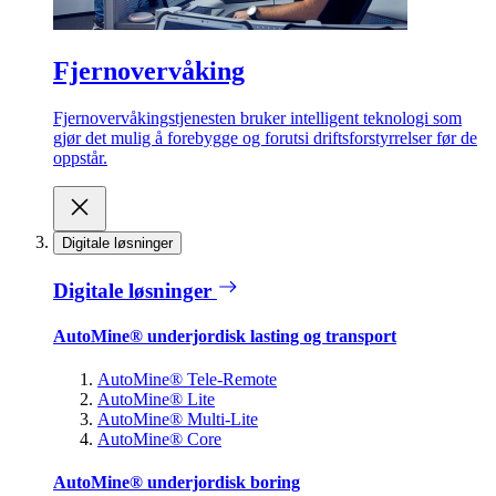
Fjernovervåking
Fjernovervåkingstjenesten bruker intelligent teknologi som
gjør det mulig å forebygge og forutsi driftsforstyrrelser før de
oppstår.
Digitale løsninger
Digitale løsninger
AutoMine® underjordisk lasting og transport
AutoMine® Tele-Remote
AutoMine® Lite
AutoMine® Multi-Lite
AutoMine® Core
AutoMine® underjordisk boring