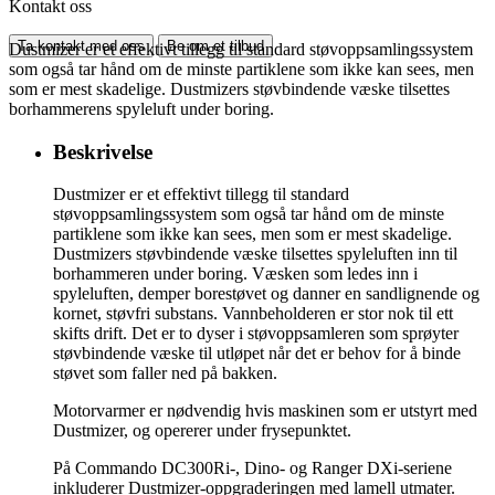
Kontakt oss
Ta kontakt med oss
Be om et tilbud
Dustmizer er et effektivt tillegg til standard støvoppsamlingssystem
som også tar hånd om de minste partiklene som ikke kan sees, men
som er mest skadelige. Dustmizers støvbindende væske tilsettes
borhammerens spyleluft under boring.
Beskrivelse
Dustmizer er et effektivt tillegg til standard
støvoppsamlingssystem som også tar hånd om de minste
partiklene som ikke kan sees, men som er mest skadelige.
Dustmizers støvbindende væske tilsettes spyleluften inn til
borhammeren under boring. Væsken som ledes inn i
spyleluften, demper borestøvet og danner en sandlignende og
kornet, støvfri substans. Vannbeholderen er stor nok til ett
skifts drift. Det er to dyser i støvoppsamleren som sprøyter
støvbindende væske til utløpet når det er behov for å binde
støvet som faller ned på bakken.
Motorvarmer er nødvendig hvis maskinen som er utstyrt med
Dustmizer, og opererer under frysepunktet.
På Commando DC300Ri-, Dino- og Ranger DXi-seriene
inkluderer Dustmizer-oppgraderingen med lamell utmater.