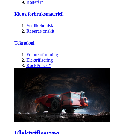
Boltetårn
Kit og forbruksmateriell
Vedlikeholdskit
Reparasjonskit
Teknologi
Future of mining
Elektrifisering
RockPulse™
Elektrifisering