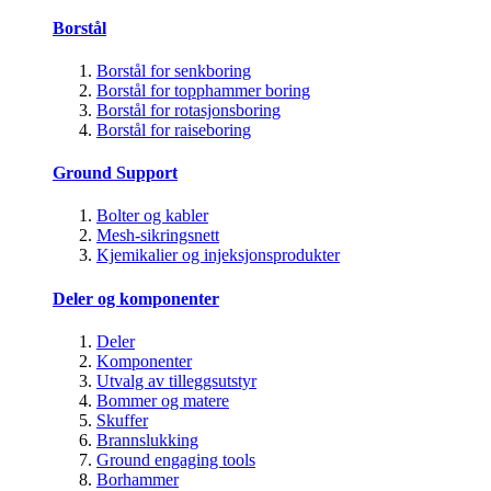
Borstål
Borstål for senkboring
Borstål for topphammer boring
Borstål for rotasjonsboring
Borstål for raiseboring
Ground Support
Bolter og kabler
Mesh-sikringsnett
Kjemikalier og injeksjonsprodukter
Deler og komponenter
Deler
Komponenter
Utvalg av tilleggsutstyr
Bommer og matere
Skuffer
Brannslukking
Ground engaging tools
Borhammer