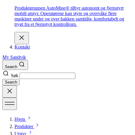
Produktgruppen AutoMine® tilbyr autonomt og fjernstyrt
mobilt utstyr. Operatørene kan styre og overvåke flere
maskiner under og over bakken samtidig, komfortabelt og
trygt fra et fjernstyrt kontrollrom.
Kontakt
My Sandvik
Search
Søk
Search
Hjem
Produkter
Utstyr