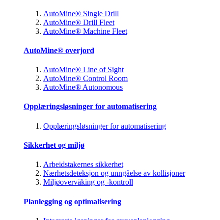
AutoMine® Single Drill
AutoMine® Drill Fleet
AutoMine® Machine Fleet
AutoMine® overjord
AutoMine® Line of Sight
AutoMine® Control Room
AutoMine® Autonomous
Opplæringsløsninger for automatisering
Opplæringsløsninger for automatisering
Sikkerhet og miljø
Arbeidstakernes sikkerhet
Nærhetsdeteksjon og unngåelse av kollisjoner
Miljøovervåking og -kontroll
Planlegging og optimalisering