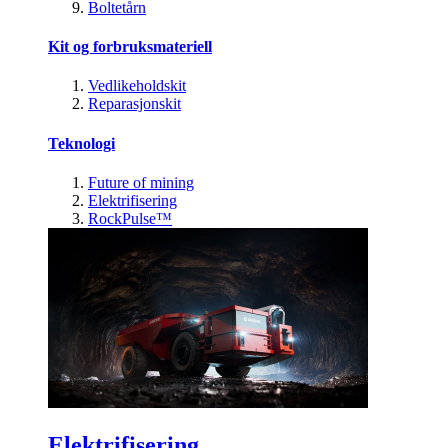
Boltetårn
Kit og forbruksmateriell
Vedlikeholdskit
Reparasjonskit
Teknologi
Future of mining
Elektrifisering
RockPulse™
Elektrifisering