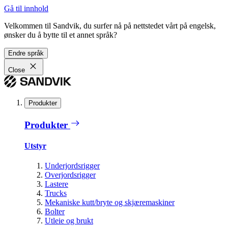
Gå til innhold
Velkommen til Sandvik, du surfer nå på nettstedet vårt på engelsk,
ønsker du å bytte til et annet språk?
Endre språk
Close
Produkter
Produkter
Utstyr
Underjordsrigger
Overjordsrigger
Lastere
Trucks
Mekaniske kutt/bryte og skjæremaskiner
Bolter
Utleie og brukt