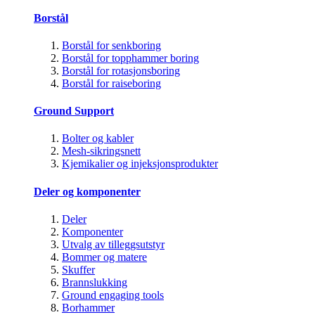
Borstål
Borstål for senkboring
Borstål for topphammer boring
Borstål for rotasjonsboring
Borstål for raiseboring
Ground Support
Bolter og kabler
Mesh-sikringsnett
Kjemikalier og injeksjonsprodukter
Deler og komponenter
Deler
Komponenter
Utvalg av tilleggsutstyr
Bommer og matere
Skuffer
Brannslukking
Ground engaging tools
Borhammer