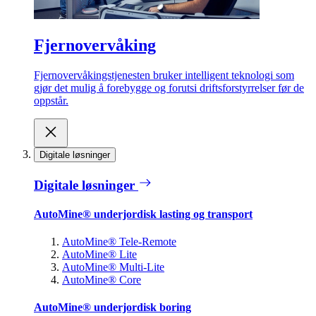
Fjernovervåking
Fjernovervåkingstjenesten bruker intelligent teknologi som
gjør det mulig å forebygge og forutsi driftsforstyrrelser før de
oppstår.
Digitale løsninger
Digitale løsninger
AutoMine® underjordisk lasting og transport
AutoMine® Tele-Remote
AutoMine® Lite
AutoMine® Multi-Lite
AutoMine® Core
AutoMine® underjordisk boring