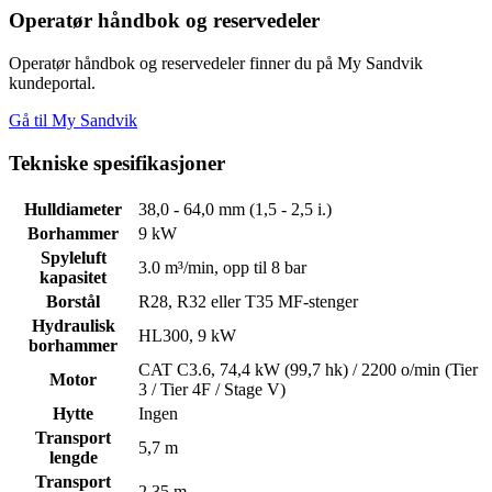
Operatør håndbok og reservedeler
Operatør håndbok og reservedeler finner du på My Sandvik
kundeportal.
Gå til My Sandvik
Tekniske spesifikasjoner
Hulldiameter
38,0 - 64,0 mm (1,5 - 2,5 i.)
Borhammer
9 kW
Spyleluft
3.0 m³/min, opp til 8 bar
kapasitet
Borstål
R28, R32 eller T35 MF-stenger
Hydraulisk
HL300, 9 kW
borhammer
CAT C3.6, 74,4 kW (99,7 hk) / 2200 o/min (Tier
Motor
3 / Tier 4F / Stage V)
Hytte
Ingen
Transport
5,7 m
lengde
Transport
2,35 m