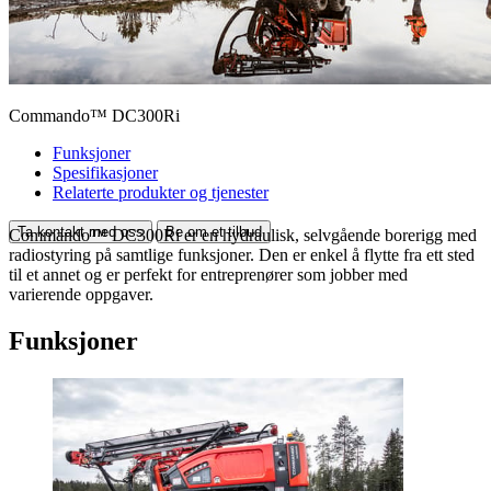
Commando™ DC300Ri
Funksjoner
Spesifikasjoner
Relaterte produkter og tjenester
Ta kontakt med oss
Be om et tilbud
Commando™ DC300Ri er en hydraulisk, selvgående borerigg med
radiostyring på samtlige funksjoner. Den er enkel å flytte fra ett sted
til et annet og er perfekt for entreprenører som jobber med
varierende oppgaver.
Funksjoner