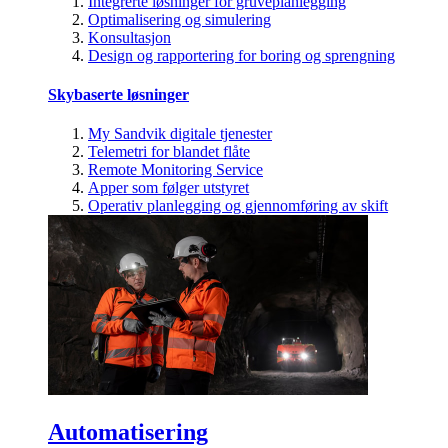
Integrerte løsninger for gruveplanlegging
Optimalisering og simulering
Konsultasjon
Design og rapportering for boring og sprengning
Skybaserte løsninger
My Sandvik digitale tjenester
Telemetri for blandet flåte
Remote Monitoring Service
Apper som følger utstyret
Operativ planlegging og gjennomføring av skift
Automatisering