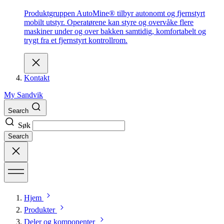
Produktgruppen AutoMine® tilbyr autonomt og fjernstyrt
mobilt utstyr. Operatørene kan styre og overvåke flere
maskiner under og over bakken samtidig, komfortabelt og
trygt fra et fjernstyrt kontrollrom.
Kontakt
My Sandvik
Search
Søk
Search
Hjem
Produkter
Deler og komponenter