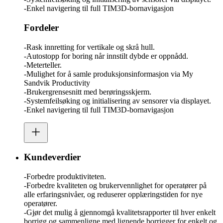
-Enkel navigering til full TIM3D-bornavigasjon
Fordeler
-Rask innretting for vertikale og skrå hull.
-Autostopp for boring når innstilt dybde er oppnådd.
-Meterteller.
-Mulighet for å samle produksjonsinformasjon via My
Sandvik Productivity
-Brukergrensesnitt med berøringsskjerm.
-Systemfeilsøking og initialisering av sensorer via displayet.
-Enkel navigering til full TIM3D-bornavigasjon
Kundeverdier
-Forbedre produktiviteten.
-Forbedre kvaliteten og brukervennlighet for operatører på
alle erfaringsnivåer, og reduserer opplæringstiden for nye
operatører.
-Gjør det mulig å gjennomgå kvalitetsrapporter til hver enkelt
borrigg og sammenligne med lignende borrigger for enkelt og