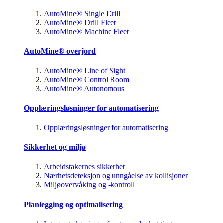
AutoMine® Single Drill
AutoMine® Drill Fleet
AutoMine® Machine Fleet
AutoMine® overjord
AutoMine® Line of Sight
AutoMine® Control Room
AutoMine® Autonomous
Opplæringsløsninger for automatisering
Opplæringsløsninger for automatisering
Sikkerhet og miljø
Arbeidstakernes sikkerhet
Nærhetsdeteksjon og unngåelse av kollisjoner
Miljøovervåking og -kontroll
Planlegging og optimalisering