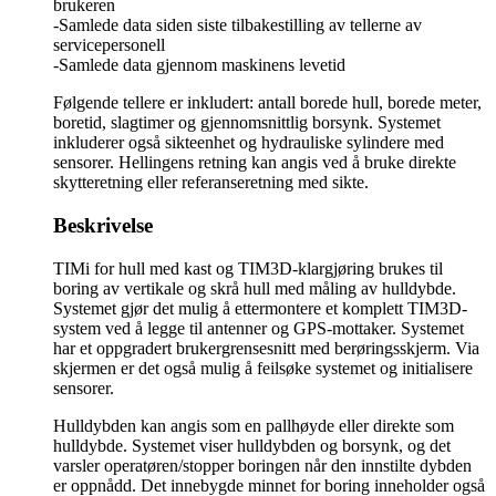
brukeren
-Samlede data siden siste tilbakestilling av tellerne av
servicepersonell
-Samlede data gjennom maskinens levetid
Følgende tellere er inkludert: antall borede hull, borede meter,
boretid, slagtimer og gjennomsnittlig borsynk. Systemet
inkluderer også sikteenhet og hydrauliske sylindere med
sensorer. Hellingens retning kan angis ved å bruke direkte
skytteretning eller referanseretning med sikte.
Beskrivelse
TIMi for hull med kast og TIM3D-klargjøring brukes til
boring av vertikale og skrå hull med måling av hulldybde.
Systemet gjør det mulig å ettermontere et komplett TIM3D-
system ved å legge til antenner og GPS-mottaker. Systemet
har et oppgradert brukergrensesnitt med berøringsskjerm. Via
skjermen er det også mulig å feilsøke systemet og initialisere
sensorer.
Hulldybden kan angis som en pallhøyde eller direkte som
hulldybde. Systemet viser hulldybden og borsynk, og det
varsler operatøren/stopper boringen når den innstilte dybden
er oppnådd. Det innebygde minnet for boring inneholder også