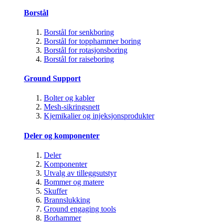
Borstål
Borstål for senkboring
Borstål for topphammer boring
Borstål for rotasjonsboring
Borstål for raiseboring
Ground Support
Bolter og kabler
Mesh-sikringsnett
Kjemikalier og injeksjonsprodukter
Deler og komponenter
Deler
Komponenter
Utvalg av tilleggsutstyr
Bommer og matere
Skuffer
Brannslukking
Ground engaging tools
Borhammer