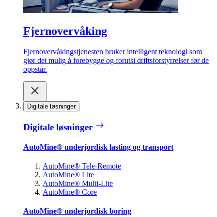
Fjernovervåking
Fjernovervåkingstjenesten bruker intelligent teknologi som
gjør det mulig å forebygge og forutsi driftsforstyrrelser før de
oppstår.
Digitale løsninger
Digitale løsninger
AutoMine® underjordisk lasting og transport
AutoMine® Tele-Remote
AutoMine® Lite
AutoMine® Multi-Lite
AutoMine® Core
AutoMine® underjordisk boring