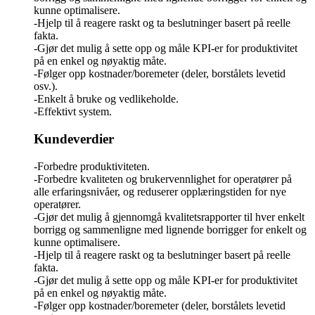
kunne optimalisere.
-Hjelp til å reagere raskt og ta beslutninger basert på reelle
fakta.
-Gjør det mulig å sette opp og måle KPI-er for produktivitet
på en enkel og nøyaktig måte.
-Følger opp kostnader/boremeter (deler, borstålets levetid
osv.).
-Enkelt å bruke og vedlikeholde.
-Effektivt system.
Kundeverdier
-Forbedre produktiviteten.
-Forbedre kvaliteten og brukervennlighet for operatører på
alle erfaringsnivåer, og reduserer opplæringstiden for nye
operatører.
-Gjør det mulig å gjennomgå kvalitetsrapporter til hver enkelt
borrigg og sammenligne med lignende borrigger for enkelt og
kunne optimalisere.
-Hjelp til å reagere raskt og ta beslutninger basert på reelle
fakta.
-Gjør det mulig å sette opp og måle KPI-er for produktivitet
på en enkel og nøyaktig måte.
-Følger opp kostnader/boremeter (deler, borstålets levetid