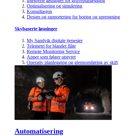
Integrerte løsninger for gruveplanlegging
Optimalisering og simulering
Konsultasjon
Design og rapportering for boring og sprengning
Skybaserte løsninger
My Sandvik digitale tjenester
Telemetri for blandet flåte
Remote Monitoring Service
Apper som følger utstyret
Operativ planlegging og gjennomføring av skift
Automatisering