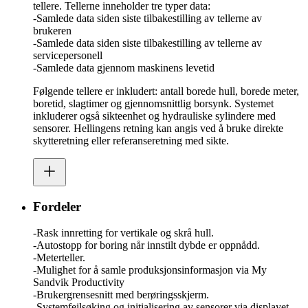
tellere. Tellerne inneholder tre typer data:
-Samlede data siden siste tilbakestilling av tellerne av
brukeren
-Samlede data siden siste tilbakestilling av tellerne av
servicepersonell
-Samlede data gjennom maskinens levetid
Følgende tellere er inkludert: antall borede hull, borede meter,
boretid, slagtimer og gjennomsnittlig borsynk. Systemet
inkluderer også sikteenhet og hydrauliske sylindere med
sensorer. Hellingens retning kan angis ved å bruke direkte
skytteretning eller referanseretning med sikte.
Fordeler
-Rask innretting for vertikale og skrå hull.
-Autostopp for boring når innstilt dybde er oppnådd.
-Meterteller.
-Mulighet for å samle produksjonsinformasjon via My
Sandvik Productivity
-Brukergrensesnitt med berøringsskjerm.
-Systemfeilsøking og initialisering av sensorer via displayet.