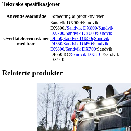
Tekniske spesifikasjoner
Anvendelsesområde
Forbedring af produktiviteten
Sandvik DX900i/Sandvik
DX800i/
Sandvik DX800
/
Sandvik
DX700
/
Sandvik DX600
/
Sandvik
Overflateboremaskiner
DI560
/
Sandvik DI650i
/
Sandvik
med bom
DI550
/
Sandvik DI450
/
Sandvik
DX800
/
Sandvik DX700
/Sandvik
DI650iRC/
Sandvik DX810i
/Sandvik
DX910i
Relaterte produkter