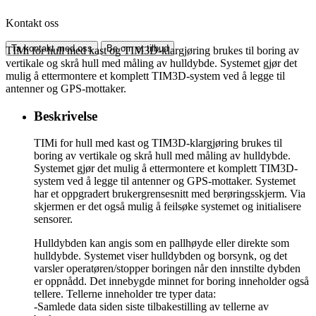
Kontakt oss
Ta kontakt med oss
Be om et tilbud
TIMi for hull med kast og TIM3D-klargjøring brukes til boring av
vertikale og skrå hull med måling av hulldybde. Systemet gjør det
mulig å ettermontere et komplett TIM3D-system ved å legge til
antenner og GPS-mottaker.
Beskrivelse
TIMi for hull med kast og TIM3D-klargjøring brukes til
boring av vertikale og skrå hull med måling av hulldybde.
Systemet gjør det mulig å ettermontere et komplett TIM3D-
system ved å legge til antenner og GPS-mottaker. Systemet
har et oppgradert brukergrensesnitt med berøringsskjerm. Via
skjermen er det også mulig å feilsøke systemet og initialisere
sensorer.
Hulldybden kan angis som en pallhøyde eller direkte som
hulldybde. Systemet viser hulldybden og borsynk, og det
varsler operatøren/stopper boringen når den innstilte dybden
er oppnådd. Det innebygde minnet for boring inneholder også
tellere. Tellerne inneholder tre typer data:
-Samlede data siden siste tilbakestilling av tellerne av