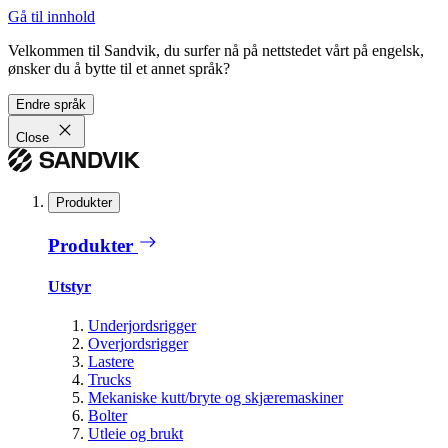
Gå til innhold
Velkommen til Sandvik, du surfer nå på nettstedet vårt på engelsk,
ønsker du å bytte til et annet språk?
Endre språk
Close
Produkter
Produkter
Utstyr
Underjordsrigger
Overjordsrigger
Lastere
Trucks
Mekaniske kutt/bryte og skjæremaskiner
Bolter
Utleie og brukt