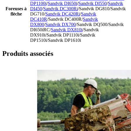
DP1100i
/
Sandvik DI650i
/
Sandvik DI550
/
Sandvik
Foreuses à
DI450
/
Sandvik DC300Ri
/Sandvik DG810/Sandvik
flèche
DG710/
Sandvik DC420Ri
/
Sandvik
DC410R
/Sandvik DC400R/
Sandvik
DX800
/
Sandvik DX700
/Sandvik DQ500/Sandvik
DI650iRC/
Sandvik DX810i
/Sandvik
DX910i/Sandvik DP1110i/Sandvik
DP1510i/Sandvik DP1610i
Produits associés