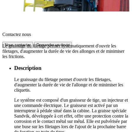
Contactez nous
Nous contacter
Demander un devis
Le graissage du filetage permet systématiquement d'ouvrir les
filetages, d'augmenter la durée de vie des allonges et de minimiser
les frictions.
Description
Le graissage du filetage permet d'ouvrir les filetages,
d'augmenter la durée de vie de l'allonge et de minimiser les
cliquetis.
Le système est composé d'un graisseur de tige, un injecteur et
une commande électrique. Le graisseur est activé par un
interrupteur à pédale situé dans la cabine. La graisse spéciale
Sandvik, développée à cet effet, offre une protection contre la
corrosion et le contact métal sur métal. Elle est pulvérisée par
une buse sur les filetages lors de l'ajout de la prochaine barre
de foration au train de tiges.