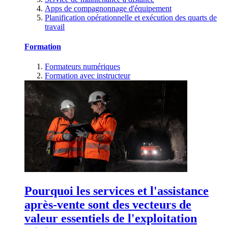
Apps de compagnonnage d'équipement
Planification opérationnelle et exécution des quarts de
travail
Formation
Formateurs numériques
Formation avec instructeur
Pourquoi les services et l'assistance
après-vente sont des vecteurs de
valeur essentiels de l'exploitation