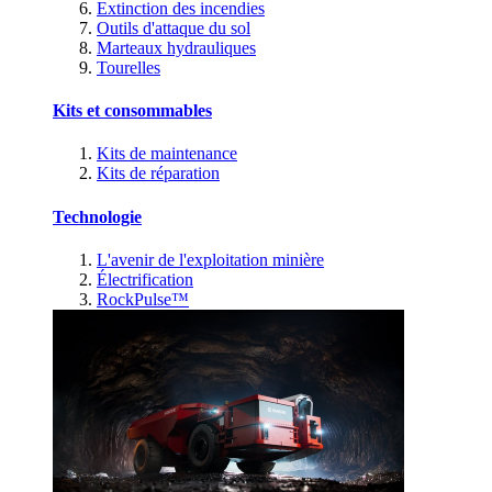
Extinction des incendies
Outils d'attaque du sol
Marteaux hydrauliques
Tourelles
Kits et consommables
Kits de maintenance
Kits de réparation
Technologie
L'avenir de l'exploitation minière
Électrification
RockPulse™