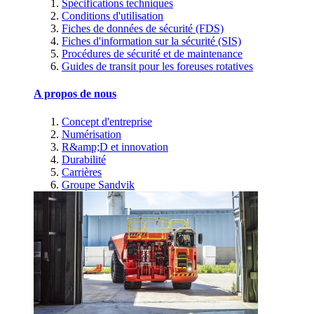
Spécifications techniques
Conditions d'utilisation
Fiches de données de sécurité (FDS)
Fiches d'information sur la sécurité (SIS)
Procédures de sécurité et de maintenance
Guides de transit pour les foreuses rotatives
A propos de nous
Concept d'entreprise
Numérisation
R&amp;D et innovation
Durabilité
Carrières
Groupe Sandvik