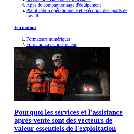
Apps de compagnonnage d'équipement
Planification opérationnelle et exécution des quarts de
travail
Formation
Formateurs numériques
Formation avec instructeur
Pourquoi les services et l'assistance
après-vente sont des vecteurs de
valeur essentiels de l'exploitation