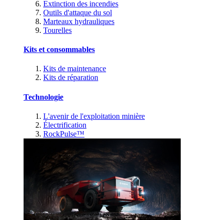
Extinction des incendies
Outils d'attaque du sol
Marteaux hydrauliques
Tourelles
Kits et consommables
Kits de maintenance
Kits de réparation
Technologie
L'avenir de l'exploitation minière
Électrification
RockPulse™