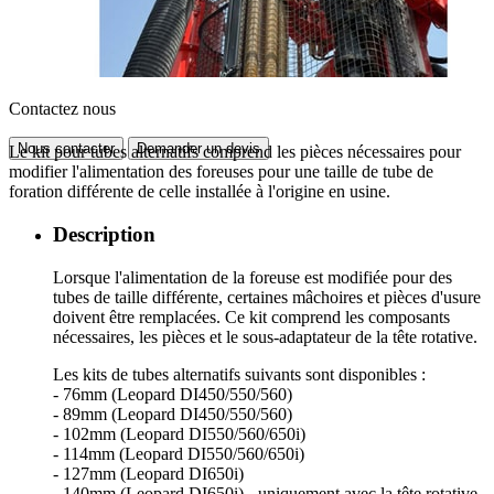
Contactez nous
Nous contacter
Demander un devis
Le kit pour tubes alternatifs comprend les pièces nécessaires pour
modifier l'alimentation des foreuses pour une taille de tube de
foration différente de celle installée à l'origine en usine.
Description
Lorsque l'alimentation de la foreuse est modifiée pour des
tubes de taille différente, certaines mâchoires et pièces d'usure
doivent être remplacées. Ce kit comprend les composants
nécessaires, les pièces et le sous-adaptateur de la tête rotative.
Les kits de tubes alternatifs suivants sont disponibles :
- 76mm (Leopard DI450/550/560)
- 89mm (Leopard DI450/550/560)
- 102mm (Leopard DI550/560/650i)
- 114mm (Leopard DI550/560/650i)
- 127mm (Leopard DI650i)
- 140mm (Leopard DI650i) - uniquement avec la tête rotative