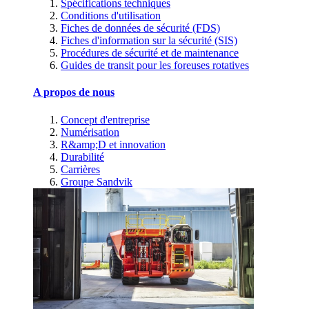
Spécifications techniques
Conditions d'utilisation
Fiches de données de sécurité (FDS)
Fiches d'information sur la sécurité (SIS)
Procédures de sécurité et de maintenance
Guides de transit pour les foreuses rotatives
A propos de nous
Concept d'entreprise
Numérisation
R&amp;D et innovation
Durabilité
Carrières
Groupe Sandvik