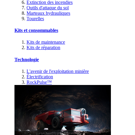
Extinction des incendies
Outils d'attaque du sol
Marteaux hydrauliques
Tourelles
Kits et consommables
Kits de maintenance
Kits de réparation
Technologie
L'avenir de l'exploitation minière
Électrification
RockPulse™