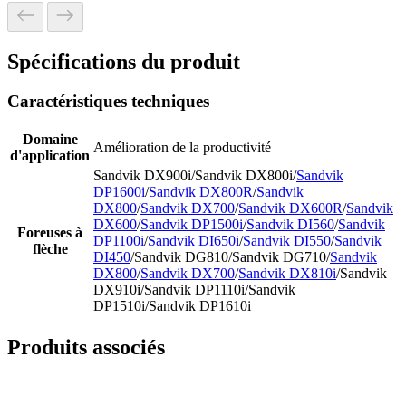
Spécifications du produit
Caractéristiques techniques
Domaine
Amélioration de la productivité
d'application
Sandvik DX900i/Sandvik DX800i/
Sandvik
DP1600i
/
Sandvik DX800R
/
Sandvik
DX800
/
Sandvik DX700
/
Sandvik DX600R
/
Sandvik
DX600
/
Sandvik DP1500i
/
Sandvik DI560
/
Sandvik
Foreuses à
DP1100i
/
Sandvik DI650i
/
Sandvik DI550
/
Sandvik
flèche
DI450
/Sandvik DG810/Sandvik DG710/
Sandvik
DX800
/
Sandvik DX700
/
Sandvik DX810i
/Sandvik
DX910i/Sandvik DP1110i/Sandvik
DP1510i/Sandvik DP1610i
Produits associés