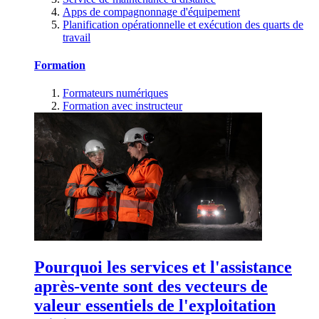
Apps de compagnonnage d'équipement
Planification opérationnelle et exécution des quarts de
travail
Formation
Formateurs numériques
Formation avec instructeur
Pourquoi les services et l'assistance
après-vente sont des vecteurs de
valeur essentiels de l'exploitation