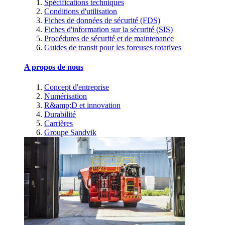
Spécifications techniques
Conditions d'utilisation
Fiches de données de sécurité (FDS)
Fiches d'information sur la sécurité (SIS)
Procédures de sécurité et de maintenance
Guides de transit pour les foreuses rotatives
A propos de nous
Concept d'entreprise
Numérisation
R&amp;D et innovation
Durabilité
Carrières
Groupe Sandvik