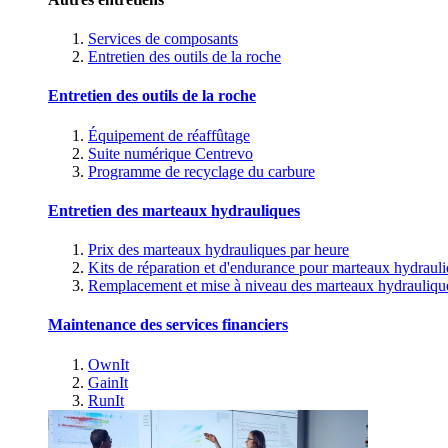
Services de composants
Entretien des outils de la roche
Entretien des outils de la roche
Équipement de réaffûtage
Suite numérique Centrevo
Programme de recyclage du carbure
Entretien des marteaux hydrauliques
Prix des marteaux hydrauliques par heure
Kits de réparation et d'endurance pour marteaux hydraul
Remplacement et mise à niveau des marteaux hydrauliqu
Maintenance des services financiers
OwnIt
GainIt
RunIt