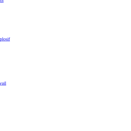
ol
plosif
vail