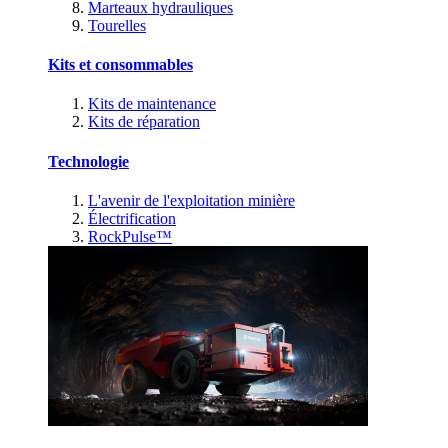
Marteaux hydrauliques
Tourelles
Kits et consommables
Kits de maintenance
Kits de réparation
Technologie
L'avenir de l'exploitation minière
Électrification
RockPulse™