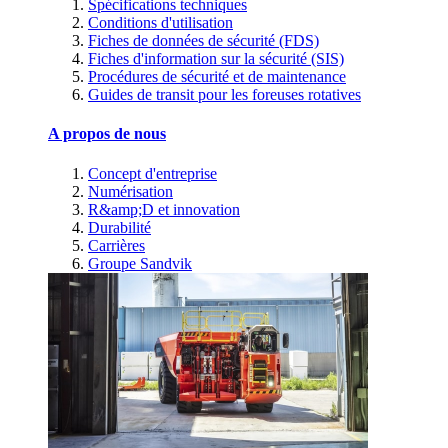
Spécifications techniques
Conditions d'utilisation
Fiches de données de sécurité (FDS)
Fiches d'information sur la sécurité (SIS)
Procédures de sécurité et de maintenance
Guides de transit pour les foreuses rotatives
A propos de nous
Concept d'entreprise
Numérisation
R&amp;D et innovation
Durabilité
Carrières
Groupe Sandvik