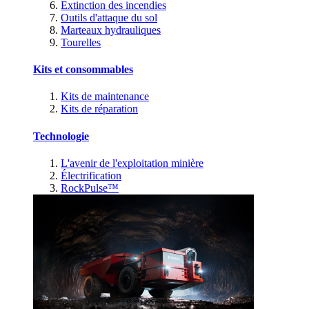
Extinction des incendies
Outils d'attaque du sol
Marteaux hydrauliques
Tourelles
Kits et consommables
Kits de maintenance
Kits de réparation
Technologie
L'avenir de l'exploitation minière
Électrification
RockPulse™