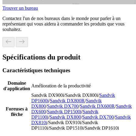
Trouver un bureau
Contactez l'un de nos bureaux dans le monde pour parler à un
représentant qui vous aidera à commander les produits que vous
souhaitez.
Spécifications du produit
Caractéristiques techniques
Domaine
Amélioration de la productivité
d'application
Sandvik DX900i/Sandvik DX800i/
Sandvik
DP1600i
/
Sandvik DX800R
/
Sandvik
DX800
/
Sandvik DX700
/
Sandvik DX600R
/
Sandvik
Foreuses à
DX600
/
Sandvik DP1500i
/
Sandvik
flèche
DP1100i
/
Sandvik DX800
/
Sandvik DX700
/
Sandvik
DX810i
/Sandvik DX910i/Sandvik
DP1110i/Sandvik DP1510i/Sandvik DP1610i