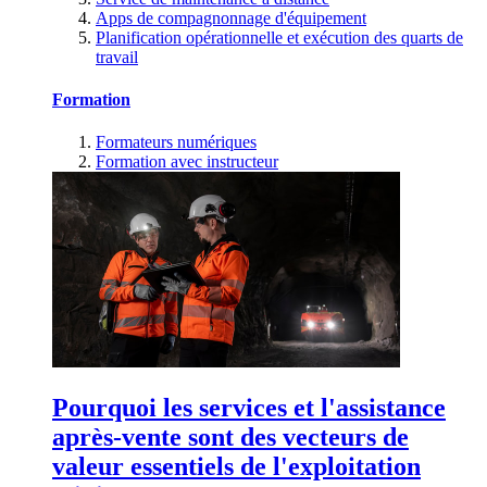
Apps de compagnonnage d'équipement
Planification opérationnelle et exécution des quarts de
travail
Formation
Formateurs numériques
Formation avec instructeur
Pourquoi les services et l'assistance
après-vente sont des vecteurs de
valeur essentiels de l'exploitation