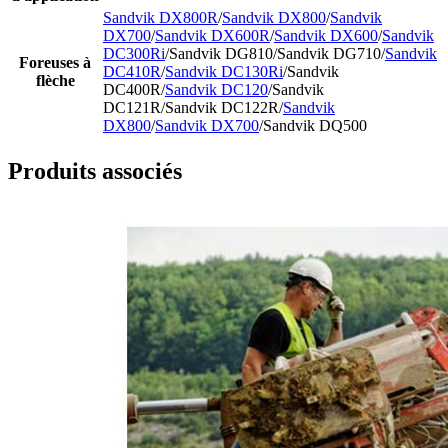
Sandvik DX800R
/
Sandvik DX800
/
Sandvik
DX700
/
Sandvik DX600R
/
Sandvik DX600
/
Sandvik
DC300Ri
/Sandvik DG810/Sandvik DG710/
Sandvik
Foreuses à
DC410R
/
Sandvik DC130Ri
/Sandvik
flèche
DC400R/
Sandvik DC120
/Sandvik
DC121R/Sandvik DC122R/
Sandvik
DX800
/
Sandvik DX700
/Sandvik DQ500
Produits associés