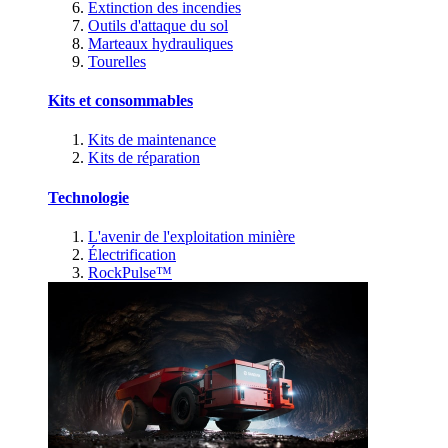
Extinction des incendies
Outils d'attaque du sol
Marteaux hydrauliques
Tourelles
Kits et consommables
Kits de maintenance
Kits de réparation
Technologie
L'avenir de l'exploitation minière
Électrification
RockPulse™