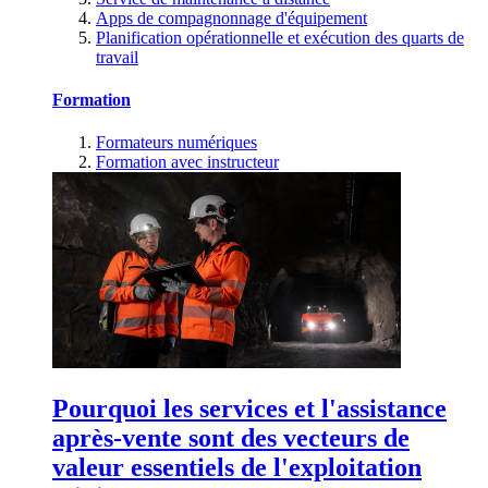
Apps de compagnonnage d'équipement
Planification opérationnelle et exécution des quarts de
travail
Formation
Formateurs numériques
Formation avec instructeur
Pourquoi les services et l'assistance
après-vente sont des vecteurs de
valeur essentiels de l'exploitation