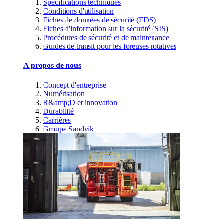
Spécifications techniques
Conditions d'utilisation
Fiches de données de sécurité (FDS)
Fiches d'information sur la sécurité (SIS)
Procédures de sécurité et de maintenance
Guides de transit pour les foreuses rotatives
A propos de nous
Concept d'entreprise
Numérisation
R&amp;D et innovation
Durabilité
Carrières
Groupe Sandvik