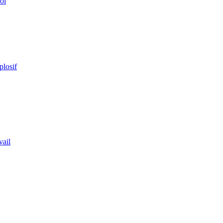
ol
plosif
vail