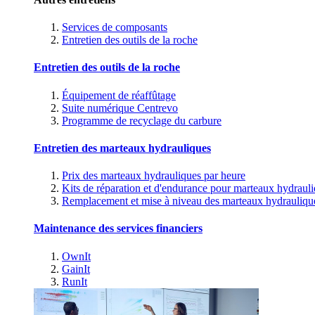
Services de composants
Entretien des outils de la roche
Entretien des outils de la roche
Équipement de réaffûtage
Suite numérique Centrevo
Programme de recyclage du carbure
Entretien des marteaux hydrauliques
Prix des marteaux hydrauliques par heure
Kits de réparation et d'endurance pour marteaux hydraul
Remplacement et mise à niveau des marteaux hydrauliqu
Maintenance des services financiers
OwnIt
GainIt
RunIt