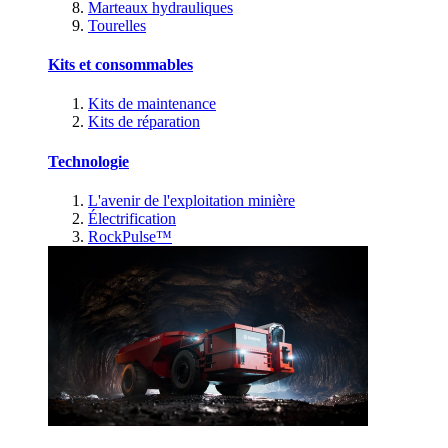
Marteaux hydrauliques
Tourelles
Kits et consommables
Kits de maintenance
Kits de réparation
Technologie
L'avenir de l'exploitation minière
Électrification
RockPulse™