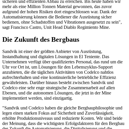
sicheren und effizienten Abbau zu erreichen. Bis heute haben wir
mehr als eine Million Tonnen Material gewonnen, das zuvor
aufgrund der hohen Risiken dort eingeschlossen war. Dank der
Automatisierung können die Bediener die Ausrüstung sicher
bedienen, ohne Schadstoffen und Vibrationen ausgesetzt zu sein",
sagt Francisco Castro, Unit Head Diablo Regimiento Mine.
Die Zukunft des Bergbaus
Sandvik ist einer der größten Anbieter von Ausrüstung,
Instandhaltung und digitalen Lösungen in El Teniente. Das
Unternehmen verfügt über qualifiziertes Personal, das rund um die
Uhr vor Ort ist, um Lösungen für den Lebenszyklus-Support
anzubieten, die die täglichen Aktivitäten von Codelco nahtlos
aufrechterhalten und eine kontinuierliche betriebliche Effizienz
gewährleisten. Darüber hinaus besteht zwischen Sandvik und
Codelco eine sehr enge strategische Zusammenarbeit auf allen
Ebenen, und die autonomen Lösungen, die jetzt in der Mine
implementiert werden, sind einzigartig.
"Sandvik und Codelco haben die gleiche Bergbauphilosophie und
legen einen starken Fokus auf Sicherheit und Zuverlässigkeit,
erhöhte Produktionsniveaus und reduzierte Kosten. Wir sind beide
der Meinung, dass die wichtigsten Erfolgsfaktoren für den Bergbau
der Zukunft die Automatisierung, die Digitalisierung und die