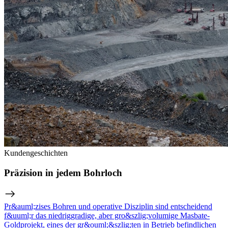
Kundengeschichten
Präzision in jedem Bohrloch
Pr&auml;zises Bohren und operative Disziplin sind entscheidend
f&uuml;r das niedriggradige, aber gro&szlig;volumige Masbate-
Goldprojekt, eines der gr&ouml;&szlig;ten in Betrieb befindlichen