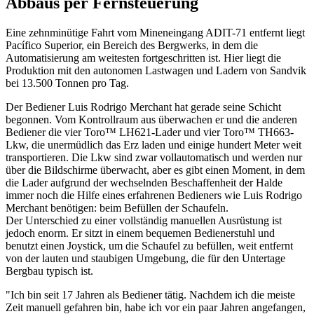
Abbaus per Fernsteuerung
Eine zehnminütige Fahrt vom Mineneingang ADIT-71 entfernt liegt
Pacífico Superior, ein Bereich des Bergwerks, in dem die
Automatisierung am weitesten fortgeschritten ist. Hier liegt die
Produktion mit den autonomen Lastwagen und Ladern von Sandvik
bei 13.500 Tonnen pro Tag.
Der Bediener Luis Rodrigo Merchant hat gerade seine Schicht
begonnen. Vom Kontrollraum aus überwachen er und die anderen
Bediener die vier Toro™ LH621-Lader und vier Toro™ TH663-
Lkw, die unermüdlich das Erz laden und einige hundert Meter weit
transportieren. Die Lkw sind zwar vollautomatisch und werden nur
über die Bildschirme überwacht, aber es gibt einen Moment, in dem
die Lader aufgrund der wechselnden Beschaffenheit der Halde
immer noch die Hilfe eines erfahrenen Bedieners wie Luis Rodrigo
Merchant benötigen: beim Befüllen der Schaufeln.
Der Unterschied zu einer vollständig manuellen Ausrüstung ist
jedoch enorm. Er sitzt in einem bequemen Bedienerstuhl und
benutzt einen Joystick, um die Schaufel zu befüllen, weit entfernt
von der lauten und staubigen Umgebung, die für den Untertage
Bergbau typisch ist.
"Ich bin seit 17 Jahren als Bediener tätig. Nachdem ich die meiste
Zeit manuell gefahren bin, habe ich vor ein paar Jahren angefangen,