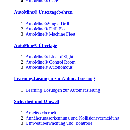
AutoMine® Core
AutoMine® Untertagebohren
AutoMine®Single Drill
AutoMine® Drill Fleet
AutoMine® Machine Fleet
AutoMine® Übertage
AutoMine® Line of Sight
AutoMine® Control Room
AutoMine® Autonomous
Learning-Lösungen zur Automatisierung
Learning-Lösungen zur Automatisierung
Sicherheit und Umwelt
Arbeitssicherheit
Annäherungserkennung und Kollisionsvermeidung
Umweltüberwachung und -kontrolle