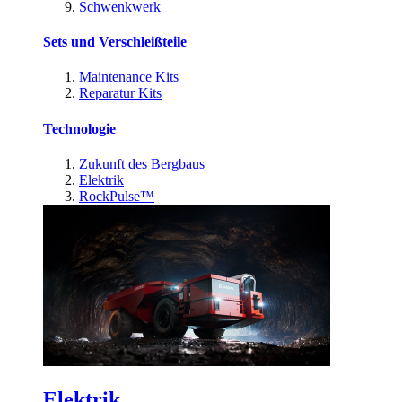
Schwenkwerk
Sets und Verschleißteile
Maintenance Kits
Reparatur Kits
Technologie
Zukunft des Bergbaus
Elektrik
RockPulse™
Elektrik