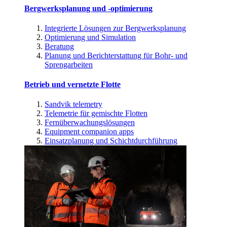
Bergwerksplanung und -optimierung
Integrierte Lösungen zur Bergwerksplanung
Optimierung und Simulation
Beratung
Planung und Berichterstattung für Bohr- und
Sprengarbeiten
Betrieb und vernetzte Flotte
Sandvik telemetry
Telemetrie für gemischte Flotten
Fernüberwachungslösungen
Equipment companion apps
Einsatzplanung und Schichtdurchführung