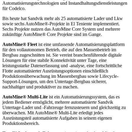
Automatisierungstechnologien und Instandhaltungsdienstleistungen
für Codelco.
Bis heute hat Sandvik mehr als 25 automatisierte Lader und Lkw
sowie sechs AutoMine®-Projekte in El Teniente implementiert.
Sechs Projekte nutzen das AutoMine Core System und mehrere
zukünftige AutoMine® Core Projekte sind im Gange.
AutoMine® Fleet
ist eine umfassende Automatisierungsplattform
für den vollautonomen Betrieb, die auf den Massenbetrieb im
Bergbau zugeschnitten ist. Sie vereint branchenführende digitale
Lösungen für eine stabile Konnektivität unter Tage, eine
leistungsstarke Datenerfassung und -analyse, eine fortschrittliche
Flotte automatisierter Ausrüstungsoptionen einschließlich
Produktionsüberwachung im Massenbergbau sowie Lifecycle-
Support-Lösungen, um den Untertage-Bergbau sicherer,
nachhaltiger und produktiver zu machen.
AutoMine® Multi-Lite
ist ein Automatisierungssystem, das es
jedem Bediener ermöglicht, mehrere automatisierte Sandvik
Untertage-Lader und -Fahrzeuge fernzusteuern und gleichzeitig zu
überwachen. Mit AutoMine® Multi-Lite erledigt jedes
Ausrüstungsteil automatisierte Aufgaben in seinem eigenen
Produktionsbereich.