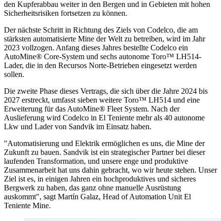
den Kupferabbau weiter in den Bergen und in Gebieten mit hohen
Sicherheitsrisiken fortsetzen zu können.
Der nächste Schritt in Richtung des Ziels von Codelco, die am
stärksten automatisierte Mine der Welt zu betreiben, wird im Jahr
2023 vollzogen. Anfang dieses Jahres bestellte Codelco ein
AutoMine® Core-System und sechs autonome Toro™ LH514-
Lader, die in den Recursos Norte-Betrieben eingesetzt werden
sollen.
Die zweite Phase dieses Vertrags, die sich über die Jahre 2024 bis
2027 erstreckt, umfasst sieben weitere Toro™ LH514 und eine
Erweiterung für das AutoMine® Fleet System. Nach der
Auslieferung wird Codelco in El Teniente mehr als 40 autonome
Lkw und Lader von Sandvik im Einsatz haben.
"Automatisierung und Elektrik ermöglichen es uns, die Mine der
Zukunft zu bauen. Sandvik ist ein strategischer Partner bei dieser
laufenden Transformation, und unsere enge und produktive
Zusammenarbeit hat uns dahin gebracht, wo wir heute stehen. Unser
Ziel ist es, in einigen Jahren ein hochproduktives und sicheres
Bergwerk zu haben, das ganz ohne manuelle Ausrüstung
auskommt", sagt Martín Galaz, Head of Automation Unit El
Teniente Mine.