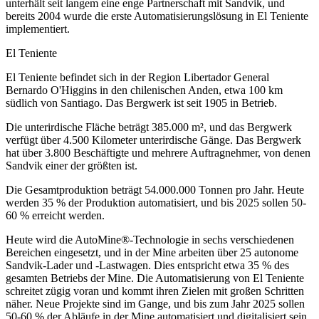
unterhält seit langem eine enge Partnerschaft mit Sandvik, und
bereits 2004 wurde die erste Automatisierungslösung in El Teniente
implementiert.
El Teniente
El Teniente befindet sich in der Region Libertador General
Bernardo O'Higgins in den chilenischen Anden, etwa 100 km
südlich von Santiago. Das Bergwerk ist seit 1905 in Betrieb.
Die unterirdische Fläche beträgt 385.000 m², und das Bergwerk
verfügt über 4.500 Kilometer unterirdische Gänge. Das Bergwerk
hat über 3.800 Beschäftigte und mehrere Auftragnehmer, von denen
Sandvik einer der größten ist.
Die Gesamtproduktion beträgt 54.000.000 Tonnen pro Jahr. Heute
werden 35 % der Produktion automatisiert, und bis 2025 sollen 50-
60 % erreicht werden.
Heute wird die AutoMine®-Technologie in sechs verschiedenen
Bereichen eingesetzt, und in der Mine arbeiten über 25 autonome
Sandvik-Lader und -Lastwagen. Dies entspricht etwa 35 % des
gesamten Betriebs der Mine. Die Automatisierung von El Teniente
schreitet zügig voran und kommt ihren Zielen mit großen Schritten
näher. Neue Projekte sind im Gange, und bis zum Jahr 2025 sollen
50-60 % der Abläufe in der Mine automatisiert und digitalisiert sein.