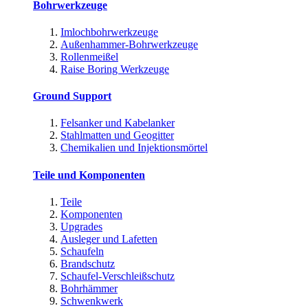
Bohrwerkzeuge
Imlochbohrwerkzeuge
Außenhammer-Bohrwerkzeuge
Rollenmeißel
Raise Boring Werkzeuge
Ground Support
Felsanker und Kabelanker
Stahlmatten und Geogitter
Chemikalien und Injektionsmörtel
Teile und Komponenten
Teile
Komponenten
Upgrades
Ausleger und Lafetten
Schaufeln
Brandschutz
Schaufel-Verschleißschutz
Bohrhämmer
Schwenkwerk