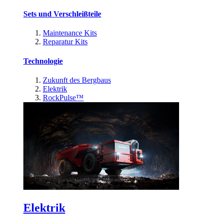
Sets und Verschleißteile
Maintenance Kits
Reparatur Kits
Technologie
Zukunft des Bergbaus
Elektrik
RockPulse™
Elektrik