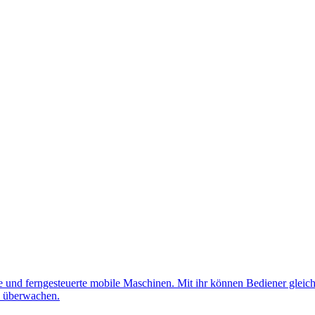
nd ferngesteuerte mobile Maschinen. Mit ihr können Bediener gleichz
d überwachen.