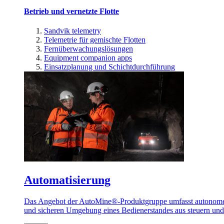
Betrieb und vernetzte Flotte
Sandvik telemetry
Telemetrie für gemischte Flotten
Fernüberwachungslösungen
Equipment companion apps
Einsatzplanung und Schichtdurchführung
Automatisierung
Das Angebot der AutoMine®-Produktgruppe umfasst autonome u
und sicheren Umgebung eines Bedienerstandes aus steuern un