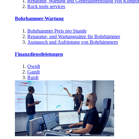
Reparatur, Wartung und Generalüberholung von Kompo
Rock tools services
Bohrhammer-Wartung
Bohrhammer Preis pro Stunde
Reparatur- und Wartungssätze für Bohrhämmer
Austausch und Aufrüstung von Bohrhämmern
Finanzdienstleistungen
OwnIt
GainIt
RunIt