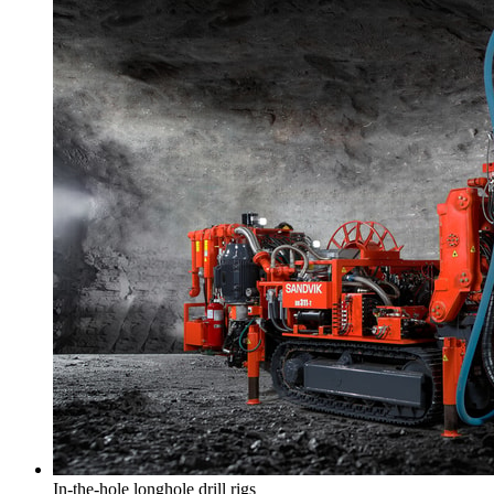
In-the-hole longhole drill rigs