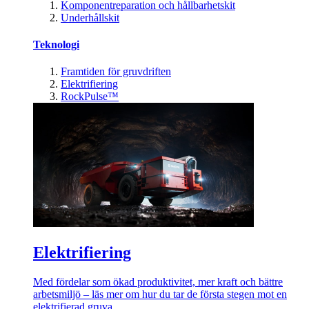
Komponentreparation och hållbarhetskit
Underhållskit
Teknologi
Framtiden för gruvdriften
Elektrifiering
RockPulse™
Elektrifiering
Med fördelar som ökad produktivitet, mer kraft och bättre
arbetsmiljö – läs mer om hur du tar de första stegen mot en
elektrifierad gruva.