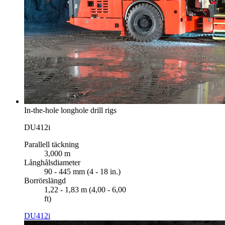
In-the-hole longhole drill rigs
DU412i
Parallell täckning
3,000 m
Långhålsdiameter
90 - 445 mm (4 - 18 in.)
Borrörslängd
1,22 - 1,83 m (4,00 - 6,00
ft)
DU412i