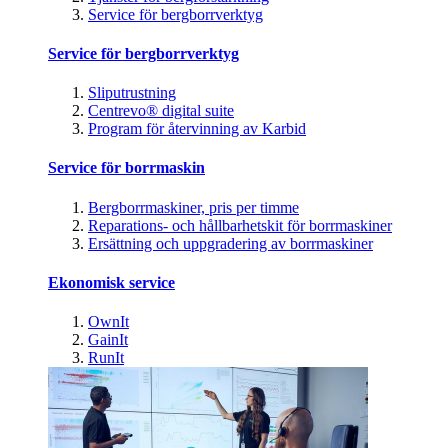
Service för bergborrverktyg
Service för bergborrverktyg
Sliputrustning
Centrevo® digital suite
Program för återvinning av Karbid
Service för borrmaskin
Bergborrmaskiner, pris per timme
Reparations- och hållbarhetskit för borrmaskiner
Ersättning och uppgradering av borrmaskiner
Ekonomisk service
OwnIt
GainIt
RunIt