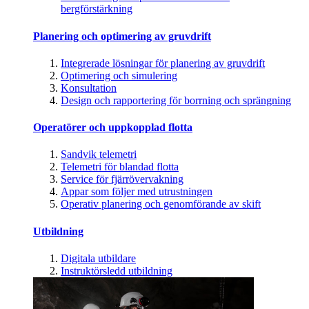
bergförstärkning
Planering och optimering av gruvdrift
Integrerade lösningar för planering av gruvdrift
Optimering och simulering
Konsultation
Design och rapportering för borrning och sprängning
Operatörer och uppkopplad flotta
Sandvik telemetri
Telemetri för blandad flotta
Service för fjärrövervakning
Appar som följer med utrustningen
Operativ planering och genomförande av skift
Utbildning
Digitala utbildare
Instruktörsledd utbildning