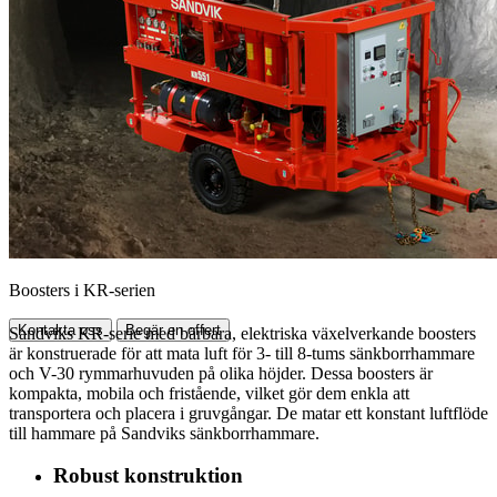
Boosters i KR-serien
Kontakta oss
Begär en offert
Sandviks KR-serie med bärbara, elektriska växelverkande boosters
är konstruerade för att mata luft för 3- till 8-tums sänkborrhammare
och V-30 rymmarhuvuden på olika höjder. Dessa boosters är
kompakta, mobila och fristående, vilket gör dem enkla att
transportera och placera i gruvgångar. De matar ett konstant luftflöde
till hammare på Sandviks sänkborrhammare.
Robust konstruktion