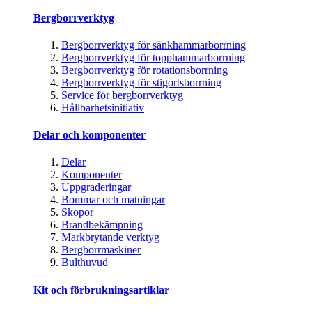
Bergborrverktyg
Bergborrverktyg för sänkhammarborrning
Bergborrverktyg för topphammarborrning
Bergborrverktyg för rotationsborrning
Bergborrverktyg för stigortsborrning
Service för bergborrverktyg
Hållbarhetsinitiativ
Delar och komponenter
Delar
Komponenter
Uppgraderingar
Bommar och matningar
Skopor
Brandbekämpning
Markbrytande verktyg
Bergborrmaskiner
Bulthuvud
Kit och förbrukningsartiklar