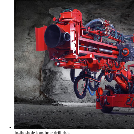
In-the-hole longhole drill rigs