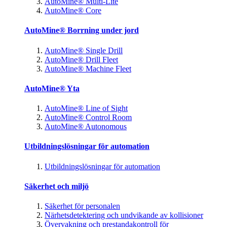
AutoMine® Multi-Lite
AutoMine® Core
AutoMine® Borrning under jord
AutoMine® Single Drill
AutoMine® Drill Fleet
AutoMine® Machine Fleet
AutoMine® Yta
AutoMine® Line of Sight
AutoMine® Control Room
AutoMine® Autonomous
Utbildningslösningar för automation
Utbildningslösningar för automation
Säkerhet och miljö
Säkerhet för personalen
Närhetsdetektering och undvikande av kollisioner
Övervakning och prestandakontroll för