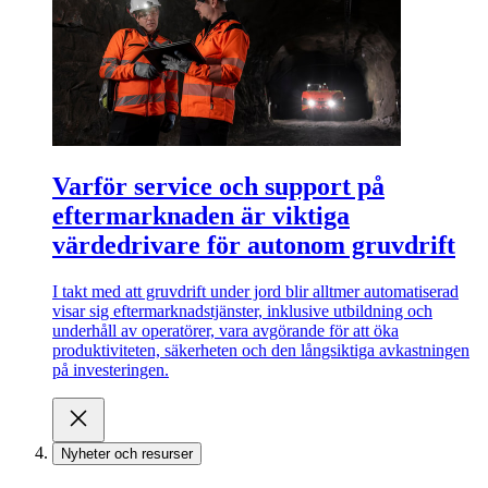
Varför service och support på
eftermarknaden är viktiga
värdedrivare för autonom gruvdrift
I takt med att gruvdrift under jord blir alltmer automatiserad
visar sig eftermarknadstjänster, inklusive utbildning och
underhåll av operatörer, vara avgörande för att öka
produktiviteten, säkerheten och den långsiktiga avkastningen
på investeringen.
Nyheter och resurser