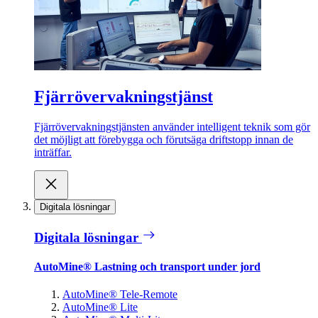
Fjärrövervakningstjänst
Fjärrövervakningstjänsten använder intelligent teknik som gör
det möjligt att förebygga och förutsäga driftstopp innan de
inträffar.
Digitala lösningar
Digitala lösningar
AutoMine® Lastning och transport under jord
AutoMine® Tele-Remote
AutoMine® Lite