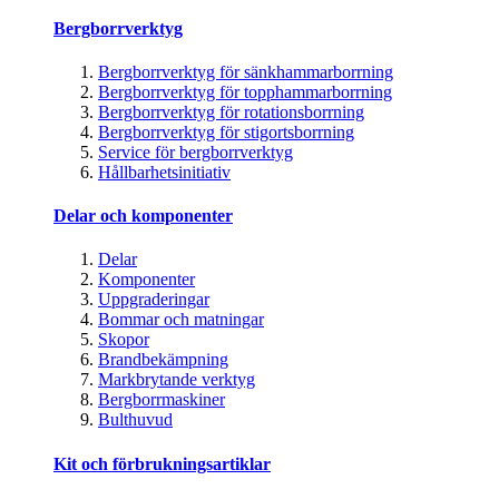
Bergborrverktyg
Bergborrverktyg för sänkhammarborrning
Bergborrverktyg för topphammarborrning
Bergborrverktyg för rotationsborrning
Bergborrverktyg för stigortsborrning
Service för bergborrverktyg
Hållbarhetsinitiativ
Delar och komponenter
Delar
Komponenter
Uppgraderingar
Bommar och matningar
Skopor
Brandbekämpning
Markbrytande verktyg
Bergborrmaskiner
Bulthuvud
Kit och förbrukningsartiklar