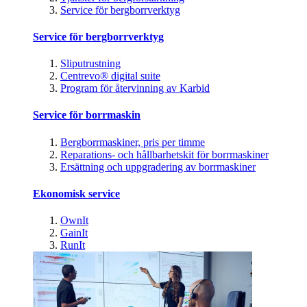
Service för bergborrverktyg
Service för bergborrverktyg
Sliputrustning
Centrevo® digital suite
Program för återvinning av Karbid
Service för borrmaskin
Bergborrmaskiner, pris per timme
Reparations- och hållbarhetskit för borrmaskiner
Ersättning och uppgradering av borrmaskiner
Ekonomisk service
OwnIt
GainIt
RunIt