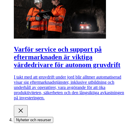
Varför service och support på
eftermarknaden är viktiga
värdedrivare för autonom gruvdrift
I takt med att gruvdrift under jord blir alltmer automatiserad
visar sig eftermarknadstjänster, inklusive utbildning och
underhåll av operatörer, vara avgörande för att öka
produktiviteten, säkerheten och den långsiktiga avkastningen
på investeringen.
Nyheter och resurser