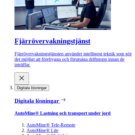
Fjärrövervakningstjänst
Fjärrövervakningstjänsten använder intelligent teknik som gör
det möjligt att förebygga och förutsäga driftstopp innan de
inträffar.
Digitala lösningar
Digitala lösningar
AutoMine® Lastning och transport under jord
AutoMine® Tele-Remote
AutoMine® Lite