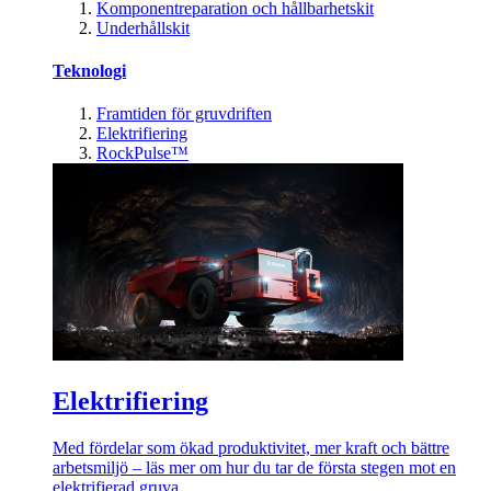
Komponentreparation och hållbarhetskit
Underhållskit
Teknologi
Framtiden för gruvdriften
Elektrifiering
RockPulse™
Elektrifiering
Med fördelar som ökad produktivitet, mer kraft och bättre
arbetsmiljö – läs mer om hur du tar de första stegen mot en
elektrifierad gruva.