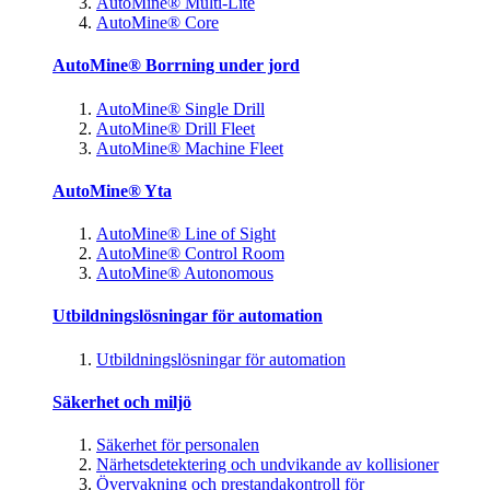
AutoMine® Multi-Lite
AutoMine® Core
AutoMine® Borrning under jord
AutoMine® Single Drill
AutoMine® Drill Fleet
AutoMine® Machine Fleet
AutoMine® Yta
AutoMine® Line of Sight
AutoMine® Control Room
AutoMine® Autonomous
Utbildningslösningar för automation
Utbildningslösningar för automation
Säkerhet och miljö
Säkerhet för personalen
Närhetsdetektering och undvikande av kollisioner
Övervakning och prestandakontroll för