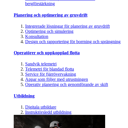
bergförstärkning
Planering och optimering av gruvdrift
Integrerade lösningar för planering av gruvdrift
Optimering och simulering
Konsultation
Design och rapportering för borrning och sprängning
Operatörer och uppkopplad flotta
Sandvik telemetri
Telemetri för blandad flotta
Service för fjärrövervakning
Appar som följer med utrustningen
Operativ planering och genomförande av skift
Utbildning
Digitala utbildare
Instruktörsledd utbildning