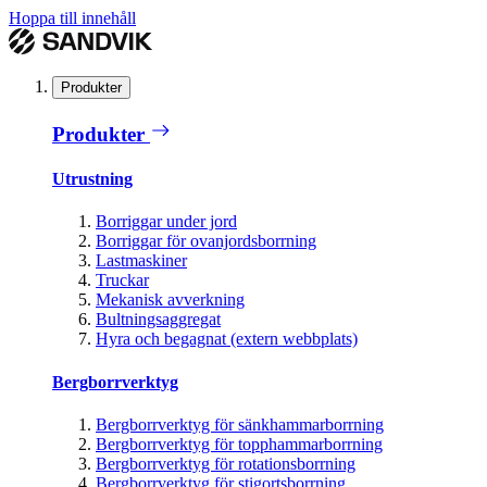
Hoppa till innehåll
Produkter
Produkter
Utrustning
Borriggar under jord
Borriggar för ovanjordsborrning
Lastmaskiner
Truckar
Mekanisk avverkning
Bultningsaggregat
Hyra och begagnat (extern webbplats)
Bergborrverktyg
Bergborrverktyg för sänkhammarborrning
Bergborrverktyg för topphammarborrning
Bergborrverktyg för rotationsborrning
Bergborrverktyg för stigortsborrning