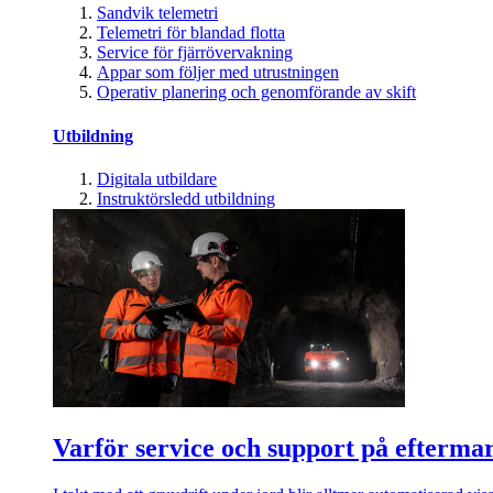
Sandvik telemetri
Telemetri för blandad flotta
Service för fjärrövervakning
Appar som följer med utrustningen
Operativ planering och genomförande av skift
Utbildning
Digitala utbildare
Instruktörsledd utbildning
Varför service och support på efterma