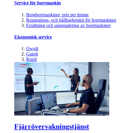
Service för borrmaskin
Bergborrmaskiner, pris per timme
Reparations- och hållbarhetskit för borrmaskiner
Ersättning och uppgradering av borrmaskiner
Ekonomisk service
OwnIt
GainIt
RunIt
Fjärrövervakningstjänst