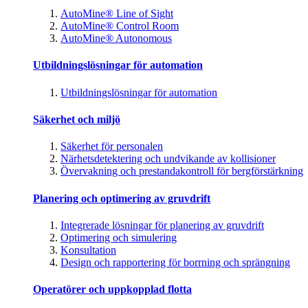
AutoMine® Line of Sight
AutoMine® Control Room
AutoMine® Autonomous
Utbildningslösningar för automation
Utbildningslösningar för automation
Säkerhet och miljö
Säkerhet för personalen
Närhetsdetektering och undvikande av kollisioner
Övervakning och prestandakontroll för bergförstärkning
Planering och optimering av gruvdrift
Integrerade lösningar för planering av gruvdrift
Optimering och simulering
Konsultation
Design och rapportering för borrning och sprängning
Operatörer och uppkopplad flotta