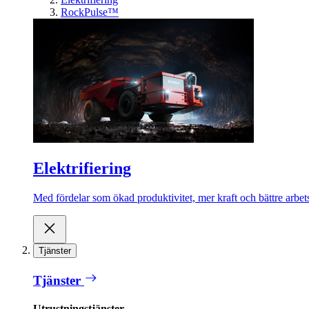
RockPulse™
Elektrifiering
Med fördelar som ökad produktivitet, mer kraft och bättre arbets
Tjänster
Tjänster
Utrustningstjänster