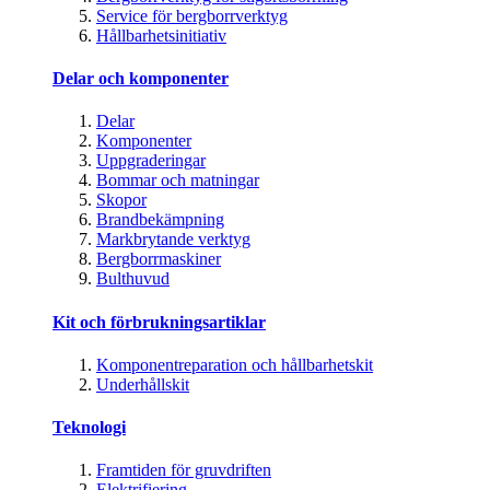
Service för bergborrverktyg
Hållbarhetsinitiativ
Delar och komponenter
Delar
Komponenter
Uppgraderingar
Bommar och matningar
Skopor
Brandbekämpning
Markbrytande verktyg
Bergborrmaskiner
Bulthuvud
Kit och förbrukningsartiklar
Komponentreparation och hållbarhetskit
Underhållskit
Teknologi
Framtiden för gruvdriften
Elektrifiering