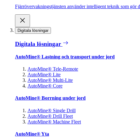
Fjärrövervakningstjänsten använder intelligent teknik som gör de
Digitala lösningar
Digitala lösningar
AutoMine® Lastning och transport under jord
AutoMine® Tele-Remote
AutoMine® Lite
AutoMine® Multi-Lite
AutoMine® Core
AutoMine® Borrning under jord
AutoMine® Single Drill
AutoMine® Drill Fleet
AutoMine® Machine Fleet
AutoMine® Yta