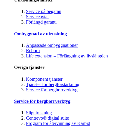
Service på begäran
Serviceavtal
Förlängd garanti
Ombyggnad av utrustning
Anpassade ombyggnationer
Reborn
Life extension – Förlängning av livslängden
Övriga tjänster
Komponent tjänster
Tjänster för bergförstärkning
Service för bergborrverktyg
Service för bergborrverktyg
Sliputrustning
Centrevo® digital suite
Program för återvinning av Karbid