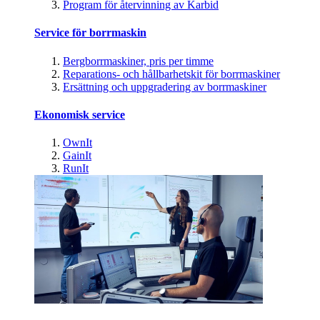
Program för återvinning av Karbid
Service för borrmaskin
Bergborrmaskiner, pris per timme
Reparations- och hållbarhetskit för borrmaskiner
Ersättning och uppgradering av borrmaskiner
Ekonomisk service
OwnIt
GainIt
RunIt