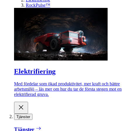
RockPulse™
Elektrifiering
Med fördelar som ökad produktivitet, mer kraft och bättre
arbetsmiljö – läs mer om hur du tar de första stegen mot en
elektrifierad gruva.
Tjänster
Tjänster