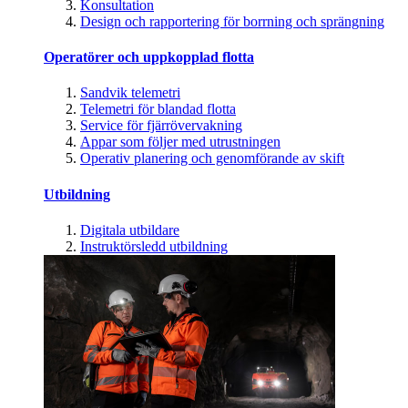
Konsultation
Design och rapportering för borrning och sprängning
Operatörer och uppkopplad flotta
Sandvik telemetri
Telemetri för blandad flotta
Service för fjärrövervakning
Appar som följer med utrustningen
Operativ planering och genomförande av skift
Utbildning
Digitala utbildare
Instruktörsledd utbildning