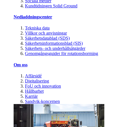
Sociala medier
Kundtidningen Solid Ground
Nedladdningscenter
Tekniska data
Villkor och anvisningar
Säkerhetsdatablad (SDS)
Säkerhetsinformationsblad (SIS)
Säkerhets- och underhållsåtgärder
Genomgångsguider för rotationsborrning
Om oss
Affärsidé
Digitalisering
FoU och innovation
Hållbarhet
Karriär
Sandvik-koncernen