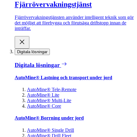
Fjärrövervakningstjänst
Fjärrövervakningstjänsten använder intelligent teknik som gör
det möjligt att förebygga och förutsäga driftstopp innan de
inträffar.
Digitala lösningar
Digitala lösningar
AutoMine® Lastning och transport under jord
AutoMine® Tele-Remote
AutoMine® Lite
AutoMine® Multi-Lite
AutoMine® Core
AutoMine® Borrning under jord
AutoMine® Single Drill
AutoMine® Drill Fleet