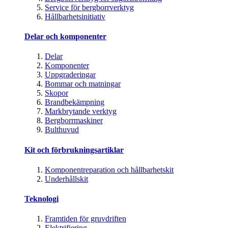
Service för bergborrverktyg
Hållbarhetsinitiativ
Delar och komponenter
Delar
Komponenter
Uppgraderingar
Bommar och matningar
Skopor
Brandbekämpning
Markbrytande verktyg
Bergborrmaskiner
Bulthuvud
Kit och förbrukningsartiklar
Komponentreparation och hållbarhetskit
Underhållskit
Teknologi
Framtiden för gruvdriften
Elektrifiering