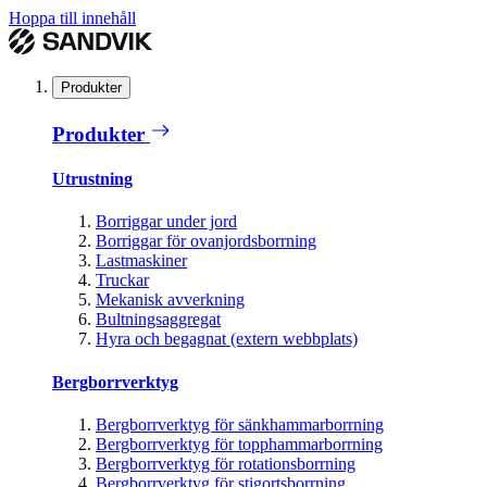
Hoppa till innehåll
Produkter
Produkter
Utrustning
Borriggar under jord
Borriggar för ovanjordsborrning
Lastmaskiner
Truckar
Mekanisk avverkning
Bultningsaggregat
Hyra och begagnat (extern webbplats)
Bergborrverktyg
Bergborrverktyg för sänkhammarborrning
Bergborrverktyg för topphammarborrning
Bergborrverktyg för rotationsborrning
Bergborrverktyg för stigortsborrning