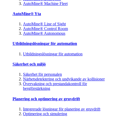
AutoMine® Machine Fleet
AutoMine® Yta
AutoMine® Line of Sight
AutoMine® Control Room
AutoMine® Autonomous
Utbildningslösningar för automation
Utbildningslösningar för automation
Säkerhet och miljö
Säkerhet för personalen
Närhetsdetektering och undvikande av kollisioner
Övervakning och prestandakontroll för
bergförstärkning
Planering och optimering av gruvdrift
Integrerade lösningar för planering av gruvdrift
Optimering och simulering