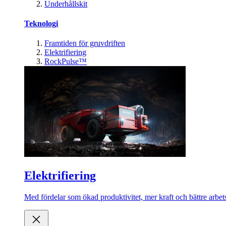
Underhållskit
Teknologi
Framtiden för gruvdriften
Elektrifiering
RockPulse™
Elektrifiering
Med fördelar som ökad produktivitet, mer kraft och bättre arbets