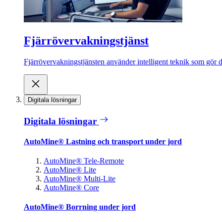
Fjärrövervakningstjänst
Fjärrövervakningstjänsten använder intelligent teknik som gör de
Digitala lösningar
Digitala lösningar
AutoMine® Lastning och transport under jord
AutoMine® Tele-Remote
AutoMine® Lite
AutoMine® Multi-Lite
AutoMine® Core
AutoMine® Borrning under jord