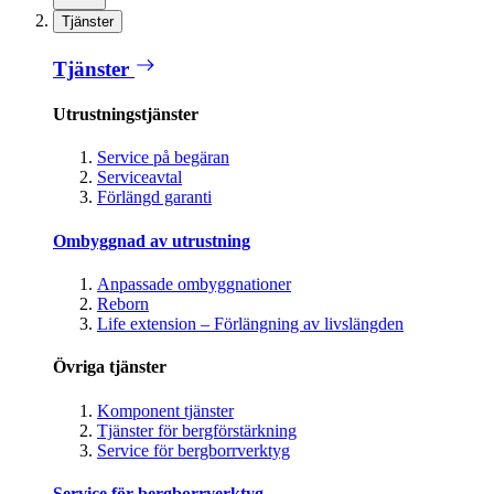
Tjänster
Tjänster
Utrustningstjänster
Service på begäran
Serviceavtal
Förlängd garanti
Ombyggnad av utrustning
Anpassade ombyggnationer
Reborn
Life extension – Förlängning av livslängden
Övriga tjänster
Komponent tjänster
Tjänster för bergförstärkning
Service för bergborrverktyg
Service för bergborrverktyg