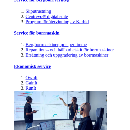
Sliputrustning
Centrevo® digital suite
Program för återvinning av Karbid
Service för borrmaskin
Bergborrmaskiner, pris per timme
Reparations- och hållbarhetskit för borrmaskiner
Ersättning och uppgradering av borrmaskiner
Ekonomisk service
OwnIt
GainIt
RunIt