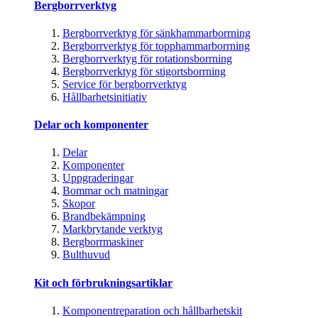
Bergborrverktyg
Bergborrverktyg för sänkhammarborrning
Bergborrverktyg för topphammarborrning
Bergborrverktyg för rotationsborrning
Bergborrverktyg för stigortsborrning
Service för bergborrverktyg
Hållbarhetsinitiativ
Delar och komponenter
Delar
Komponenter
Uppgraderingar
Bommar och matningar
Skopor
Brandbekämpning
Markbrytande verktyg
Bergborrmaskiner
Bulthuvud
Kit och förbrukningsartiklar
Komponentreparation och hållbarhetskit