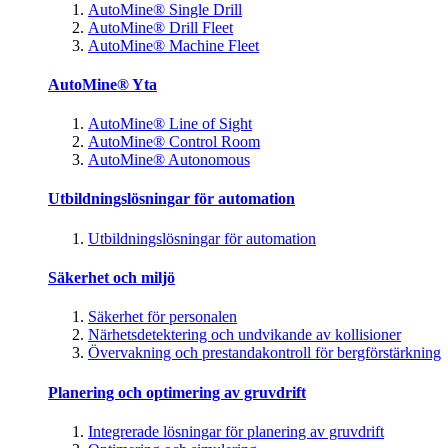
AutoMine® Single Drill
AutoMine® Drill Fleet
AutoMine® Machine Fleet
AutoMine® Yta
AutoMine® Line of Sight
AutoMine® Control Room
AutoMine® Autonomous
Utbildningslösningar för automation
Utbildningslösningar för automation
Säkerhet och miljö
Säkerhet för personalen
Närhetsdetektering och undvikande av kollisioner
Övervakning och prestandakontroll för bergförstärkning
Planering och optimering av gruvdrift
Integrerade lösningar för planering av gruvdrift