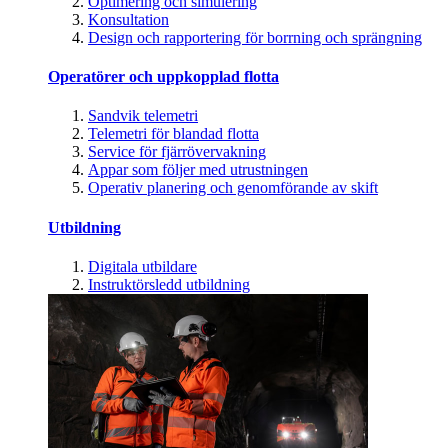
Optimering och simulering
Konsultation
Design och rapportering för borrning och sprängning
Operatörer och uppkopplad flotta
Sandvik telemetri
Telemetri för blandad flotta
Service för fjärrövervakning
Appar som följer med utrustningen
Operativ planering och genomförande av skift
Utbildning
Digitala utbildare
Instruktörsledd utbildning