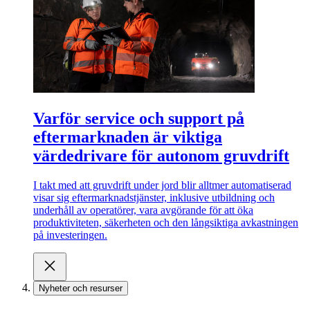
Varför service och support på
eftermarknaden är viktiga
värdedrivare för autonom gruvdrift
I takt med att gruvdrift under jord blir alltmer automatiserad
visar sig eftermarknadstjänster, inklusive utbildning och
underhåll av operatörer, vara avgörande för att öka
produktiviteten, säkerheten och den långsiktiga avkastningen
på investeringen.
Nyheter och resurser