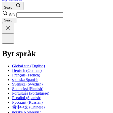
Search
Sök
Search
Byt språk
Global site
(English)
Deutsch
(German)
Français
(French)
spanska
Spanish
Svenska
(Swedish)
Suomeksi
(Finnish)
Português
(Portuguese)
Español
(Spanish)
Русский
(Russian)
简体中文
(Chinese)
norska
Norwegian