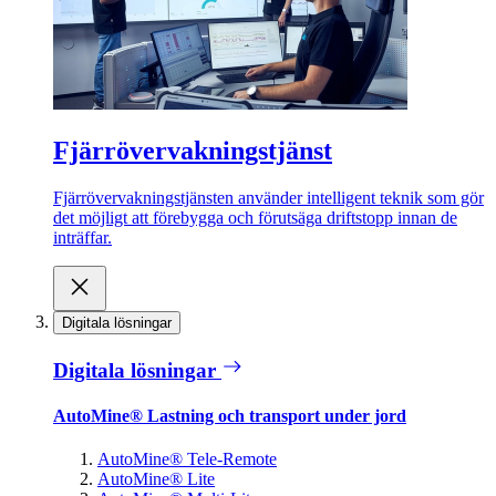
Fjärrövervakningstjänst
Fjärrövervakningstjänsten använder intelligent teknik som gör
det möjligt att förebygga och förutsäga driftstopp innan de
inträffar.
Digitala lösningar
Digitala lösningar
AutoMine® Lastning och transport under jord
AutoMine® Tele-Remote
AutoMine® Lite