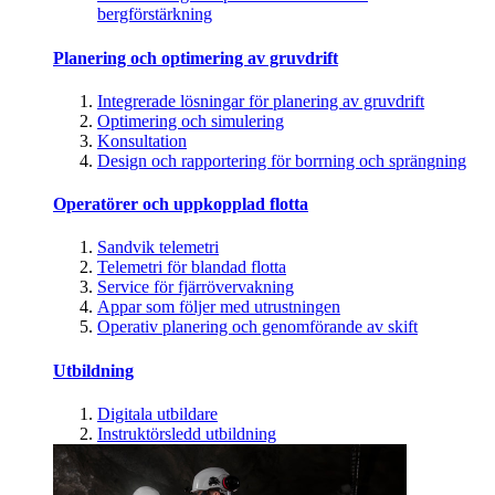
bergförstärkning
Planering och optimering av gruvdrift
Integrerade lösningar för planering av gruvdrift
Optimering och simulering
Konsultation
Design och rapportering för borrning och sprängning
Operatörer och uppkopplad flotta
Sandvik telemetri
Telemetri för blandad flotta
Service för fjärrövervakning
Appar som följer med utrustningen
Operativ planering och genomförande av skift
Utbildning
Digitala utbildare
Instruktörsledd utbildning