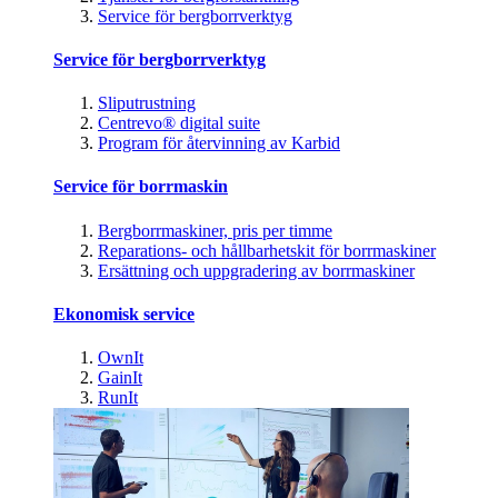
Service för bergborrverktyg
Service för bergborrverktyg
Sliputrustning
Centrevo® digital suite
Program för återvinning av Karbid
Service för borrmaskin
Bergborrmaskiner, pris per timme
Reparations- och hållbarhetskit för borrmaskiner
Ersättning och uppgradering av borrmaskiner
Ekonomisk service
OwnIt
GainIt
RunIt