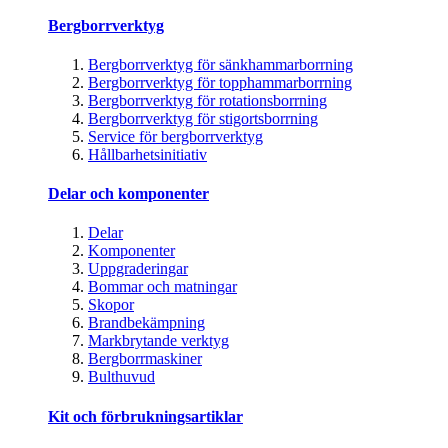
Bergborrverktyg
Bergborrverktyg för sänkhammarborrning
Bergborrverktyg för topphammarborrning
Bergborrverktyg för rotationsborrning
Bergborrverktyg för stigortsborrning
Service för bergborrverktyg
Hållbarhetsinitiativ
Delar och komponenter
Delar
Komponenter
Uppgraderingar
Bommar och matningar
Skopor
Brandbekämpning
Markbrytande verktyg
Bergborrmaskiner
Bulthuvud
Kit och förbrukningsartiklar