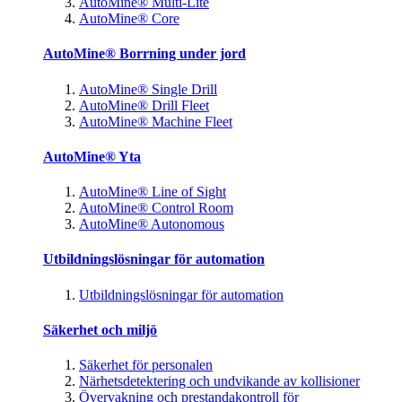
AutoMine® Multi-Lite
AutoMine® Core
AutoMine® Borrning under jord
AutoMine® Single Drill
AutoMine® Drill Fleet
AutoMine® Machine Fleet
AutoMine® Yta
AutoMine® Line of Sight
AutoMine® Control Room
AutoMine® Autonomous
Utbildningslösningar för automation
Utbildningslösningar för automation
Säkerhet och miljö
Säkerhet för personalen
Närhetsdetektering och undvikande av kollisioner
Övervakning och prestandakontroll för