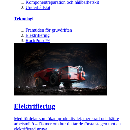
Komponentreparation och hållbarhetskit
Underhållskit
Teknologi
Framtiden för gruvdriften
Elektrifiering
RockPulse™
Elektrifiering
Med fördelar som ökad produktivitet, mer kraft och bättre
arbetsmiljö – läs mer om hur du tar de första stegen mot en
elektrifierad gruva.