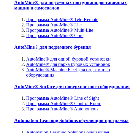
AutoMine® для подземных погрузочно-доставочных
машин и самосвалов
Программа AutoMine® Tele-Remote
Программа AutoMine® Lite
Программа AutoMine® Multi-Lite
Программа AutoMine® Core
AutoMine® для подземного бурения
AutoMine® для одной буровой установки
AutoMine® для парка буровых установок
AutoMine® Machine Fleet для подземного
оборудования
AutoMine® Surface для поверхностного оборудования
Программа AutoMine® Line of Sight
Программа AutoMine® Control Room
Программа AutoMine® Autonomous
Automation Learning Solutions обучающая программа
Automation Learning Solutions обучающая