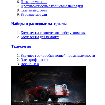
Пожаротушение
Противоизносные ковшевые накладки
Скальные дрели
Буровые модули
Наборы и расходные материалы
Комплекты технического обслуживания
Комплекты для ремонта
Технология
Будущее горнодобывающей промышленности
Электрификация
RockPulse®