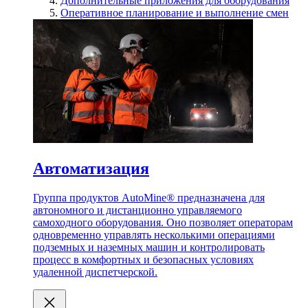
Дополнительные приложения для оборудования
Оперативное планирование и выполнение смен
Автоматизация
Группа продуктов AutoMine® предназначена для
автономного и дистанционно управляемого
самоходного оборудования. Оно позволяет операторам
одновременно управлять несколькими операциями
подземных и наземных машин и контролировать
процесс в комфортных и безопасных условиях
удаленной диспетчерской.