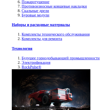
Пожаротушение
Противоизносные ковшевые накладки
Скальные дрели
Буровые модули
Наборы и расходные материалы
Комплекты технического обслуживания
Комплекты для ремонта
Технология
Будущее горнодобывающей промышленности
Электрификация
RockPulse®