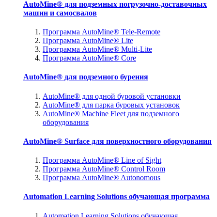
AutoMine® для подземных погрузочно-доставочных
машин и самосвалов
Программа AutoMine® Tele-Remote
Программа AutoMine® Lite
Программа AutoMine® Multi-Lite
Программа AutoMine® Core
AutoMine® для подземного бурения
AutoMine® для одной буровой установки
AutoMine® для парка буровых установок
AutoMine® Machine Fleet для подземного
оборудования
AutoMine® Surface для поверхностного оборудования
Программа AutoMine® Line of Sight
Программа AutoMine® Control Room
Программа AutoMine® Autonomous
Automation Learning Solutions обучающая программа
Automation Learning Solutions обучающая