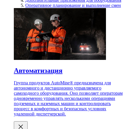
Дополнительные приложения для оборудования
Оперативное планирование и выполнение смен
Автоматизация
Группа продуктов AutoMine® предназначена для
автономного и дистанционно управляемого
самоходного оборудования. Оно позволяет операторам
одновременно управлять несколькими операциями
подземных и наземных машин и контролировать
процесс в комфортных и безопасных условиях
удаленной диспетчерской.