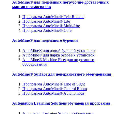
AutoMine® для подземных погрузочно-доставочных
машин и самосвалов
Программа AutoMine® Tele-Remote
Программа AutoMine® Lite
Программа AutoMine® Multi-Lite
Программа AutoMine® Core
AutoMine® для подземного бурения
AutoMine® для одной буровой установки
AutoMine® для парка буровых установок
AutoMine® Machine Fleet для подземного
оборудования
AutoMine® Surface для поверхностного оборудования
Программа AutoMine® Line of Sight
Программа AutoMine® Control Room
Программа AutoMine® Autonomous
Automation Learning Solutions обучающая программа
Automation Learning Solutions обучающая