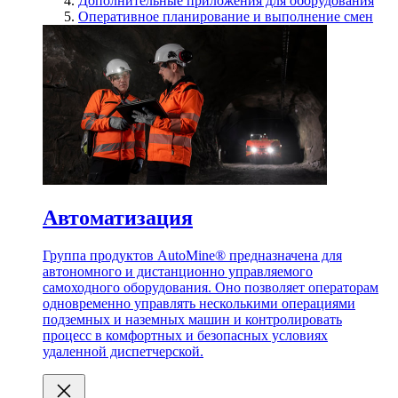
Дополнительные приложения для оборудования
Оперативное планирование и выполнение смен
Автоматизация
Группа продуктов AutoMine® предназначена для
автономного и дистанционно управляемого
самоходного оборудования. Оно позволяет операторам
одновременно управлять несколькими операциями
подземных и наземных машин и контролировать
процесс в комфортных и безопасных условиях
удаленной диспетчерской.