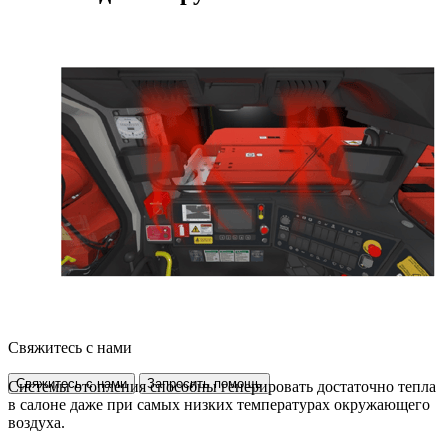
Свяжитесь с нами
Свяжитесь с нами
Запросить помощь
Системы отопления способны генерировать достаточно тепла
в салоне даже при самых низких температурах окружающего
воздуха.