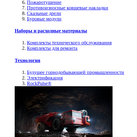
Пожаротушение
Противоизносные ковшевые накладки
Скальные дрели
Буровые модули
Наборы и расходные материалы
Комплекты технического обслуживания
Комплекты для ремонта
Технология
Будущее горнодобывающей промышленности
Электрификация
RockPulse®