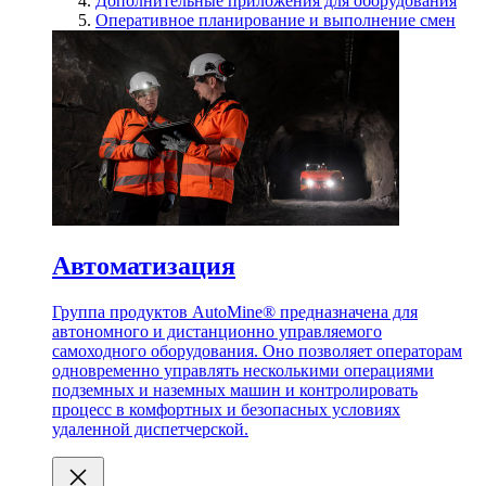
Дополнительные приложения для оборудования
Оперативное планирование и выполнение смен
Автоматизация
Группа продуктов AutoMine® предназначена для
автономного и дистанционно управляемого
самоходного оборудования. Оно позволяет операторам
одновременно управлять несколькими операциями
подземных и наземных машин и контролировать
процесс в комфортных и безопасных условиях
удаленной диспетчерской.