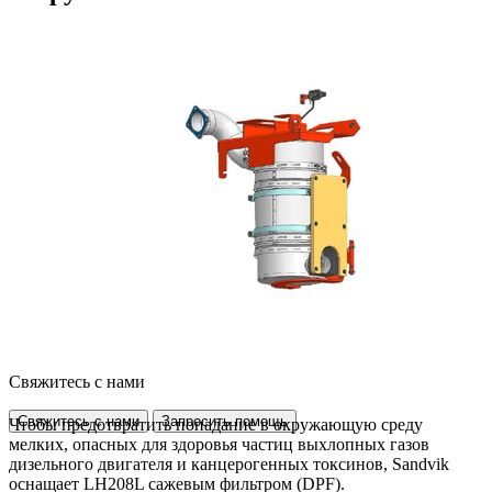
Свяжитесь с нами
Свяжитесь с нами
Запросить помощь
Чтобы предотвратить попадание в окружающую среду
мелких, опасных для здоровья частиц выхлопных газов
дизельного двигателя и канцерогенных токсинов, Sandvik
оснащает LH208L сажевым фильтром (DPF).