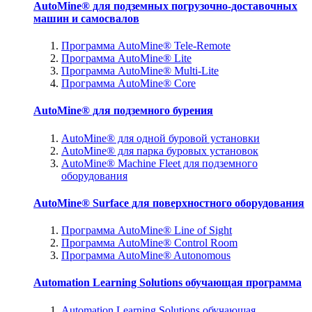
AutoMine® для подземных погрузочно-доставочных
машин и самосвалов
Программа AutoMine® Tele-Remote
Программа AutoMine® Lite
Программа AutoMine® Multi-Lite
Программа AutoMine® Core
AutoMine® для подземного бурения
AutoMine® для одной буровой установки
AutoMine® для парка буровых установок
AutoMine® Machine Fleet для подземного
оборудования
AutoMine® Surface для поверхностного оборудования
Программа AutoMine® Line of Sight
Программа AutoMine® Control Room
Программа AutoMine® Autonomous
Automation Learning Solutions обучающая программа
Automation Learning Solutions обучающая