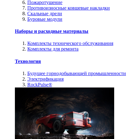
Пожаротушение
Противоизносные ковшевые накладки
Скальные дрели
Буровые модули
Наборы и расходные материалы
Комплекты технического обслуживания
Комплекты для ремонта
Технология
Будущее горнодобывающей промышленности
Электрификация
RockPulse®