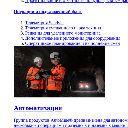
Проектирование и отчетность по буровзрывным ра
Операции и подключенный флот
Телеметрия Sandvik
Телеметрия смешанного парка техники
Решения для удаленного мониторинга
Дополнительные приложения для оборудования
Оперативное планирование и выполнение смен
Автоматизация
Группа продуктов AutoMine® предназначена для автоном
несколькими операциями подземных и наземных машин и 