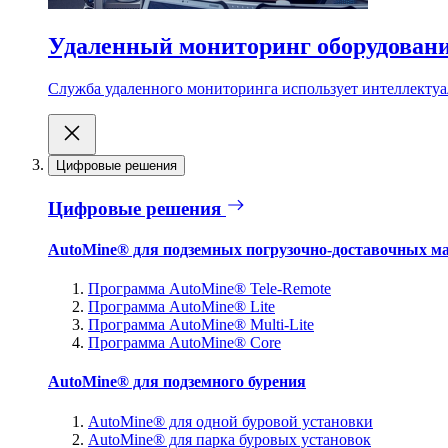
Удаленный мониторинг оборудован
Служба удаленного мониторинга использует интеллектуа
Цифровые решения
Цифровые решения
AutoMine® для подземных погрузочно-доставочных м
Программа AutoMine® Tele-Remote
Программа AutoMine® Lite
Программа AutoMine® Multi-Lite
Программа AutoMine® Core
AutoMine® для подземного бурения
AutoMine® для одной буровой установки
AutoMine® для парка буровых установок