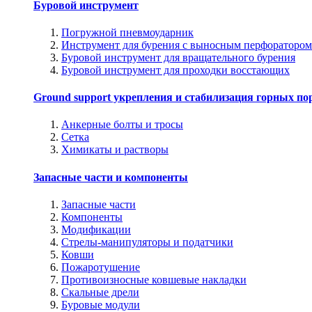
Буровой инструмент
Погружной пневмоударник
Инструмент для бурения с выносным перфоратором
Буровой инструмент для вращательного бурения
Буровой инструмент для проходки восстающих
Ground support укрепления и стабилизация горных по
Анкерные болты и тросы
Сетка
Химикаты и растворы
Запасные части и компоненты
Запасные части
Компоненты
Модификации
Стрелы-манипуляторы и податчики
Ковши
Пожаротушение
Противоизносные ковшевые накладки
Скальные дрели
Буровые модули