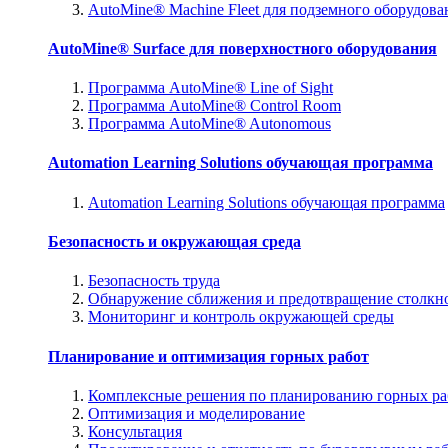
AutoMine® Machine Fleet для подземного оборудова
AutoMine® Surface для поверхностного оборудования
Программа AutoMine® Line of Sight
Программа AutoMine® Control Room
Программа AutoMine® Autonomous
Automation Learning Solutions обучающая программа
Automation Learning Solutions обучающая программа
Безопасность и окружающая среда
Безопасность труда
Обнаружение сближения и предотвращение столкн
Мониторинг и контроль окружающей среды
Планирование и оптимизация горных работ
Комплексные решения по планированию горных ра
Оптимизация и моделирование
Консультация