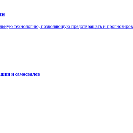
ия
льную технологию, позволяющую предотвращать и прогнозироват
ашин и самосвалов