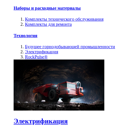
Наборы и расходные материалы
Комплекты технического обслуживания
Комплекты для ремонта
Технология
Будущее горнодобывающей промышленности
Электрификация
RockPulse®
Электрификация