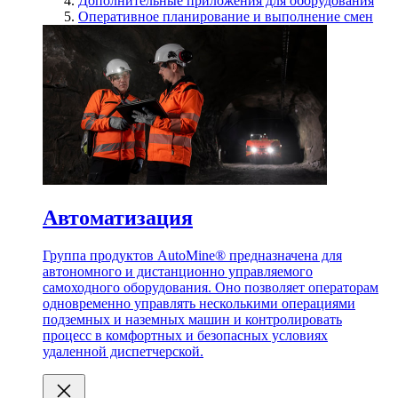
Дополнительные приложения для оборудования
Оперативное планирование и выполнение смен
Автоматизация
Группа продуктов AutoMine® предназначена для
автономного и дистанционно управляемого
самоходного оборудования. Оно позволяет операторам
одновременно управлять несколькими операциями
подземных и наземных машин и контролировать
процесс в комфортных и безопасных условиях
удаленной диспетчерской.