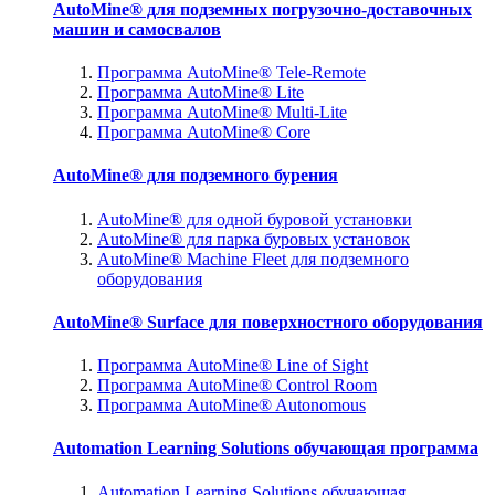
AutoMine® для подземных погрузочно-доставочных
машин и самосвалов
Программа AutoMine® Tele-Remote
Программа AutoMine® Lite
Программа AutoMine® Multi-Lite
Программа AutoMine® Core
AutoMine® для подземного бурения
AutoMine® для одной буровой установки
AutoMine® для парка буровых установок
AutoMine® Machine Fleet для подземного
оборудования
AutoMine® Surface для поверхностного оборудования
Программа AutoMine® Line of Sight
Программа AutoMine® Control Room
Программа AutoMine® Autonomous
Automation Learning Solutions обучающая программа
Automation Learning Solutions обучающая