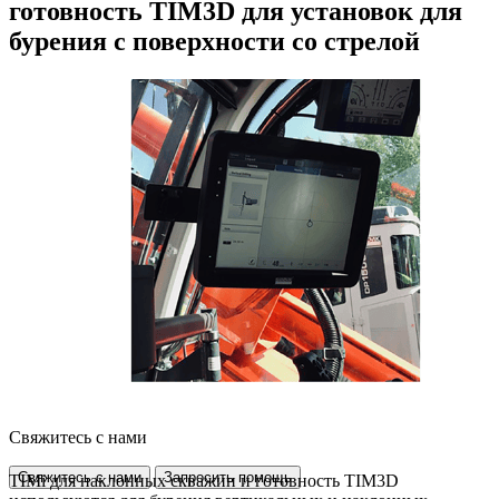
готовность TIM3D для установок для
бурения с поверхности со стрелой
Свяжитесь с нами
Свяжитесь с нами
Запросить помощь
TIMi для наклонных скважин и готовность TIM3D