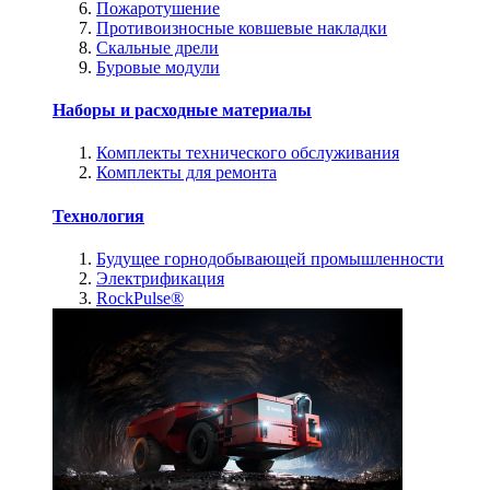
Пожаротушение
Противоизносные ковшевые накладки
Скальные дрели
Буровые модули
Наборы и расходные материалы
Комплекты технического обслуживания
Комплекты для ремонта
Технология
Будущее горнодобывающей промышленности
Электрификация
RockPulse®