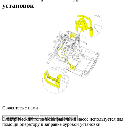
установок
Свяжитесь с нами
Свяжитесь с нами
Запросить помощь
Электрический топливозаправочный насос используется для
помощи оператору в заправке буровой установки.