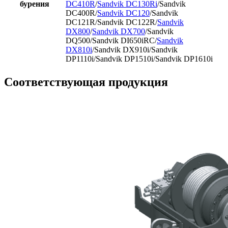
бурения
DC410R
/
Sandvik DC130Ri
/Sandvik
DC400R/
Sandvik DC120
/Sandvik
DC121R/Sandvik DC122R/
Sandvik
DX800
/
Sandvik DX700
/Sandvik
DQ500/Sandvik DI650iRC/
Sandvik
DX810i
/Sandvik DX910i/Sandvik
DP1110i/Sandvik DP1510i/Sandvik DP1610i
Соответствующая продукция