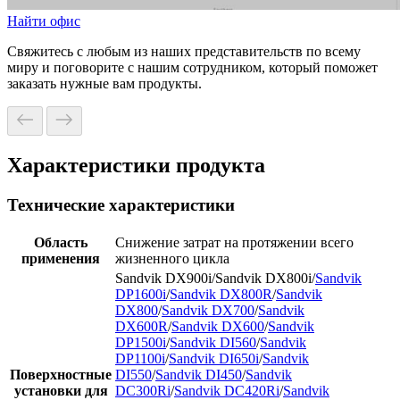
Найти офис
Свяжитесь с любым из наших представительств по всему
миру и поговорите с нашим сотрудником, который поможет
заказать нужные вам продукты.
Характеристики продукта
Технические характеристики
Область
Снижение затрат на протяжении всего
применения
жизненного цикла
Sandvik DX900i/Sandvik DX800i/
Sandvik
DP1600i
/
Sandvik DX800R
/
Sandvik
DX800
/
Sandvik DX700
/
Sandvik
DX600R
/
Sandvik DX600
/
Sandvik
DP1500i
/
Sandvik DI560
/
Sandvik
DP1100i
/
Sandvik DI650i
/
Sandvik
Поверхностные
DI550
/
Sandvik DI450
/
Sandvik
установки для
DC300Ri
/
Sandvik DC420Ri
/
Sandvik