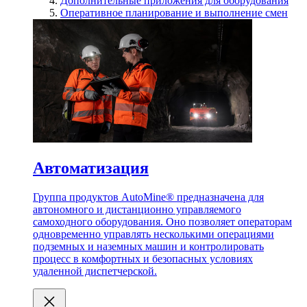
Дополнительные приложения для оборудования
Оперативное планирование и выполнение смен
Автоматизация
Группа продуктов AutoMine® предназначена для
автономного и дистанционно управляемого
самоходного оборудования. Оно позволяет операторам
одновременно управлять несколькими операциями
подземных и наземных машин и контролировать
процесс в комфортных и безопасных условиях
удаленной диспетчерской.