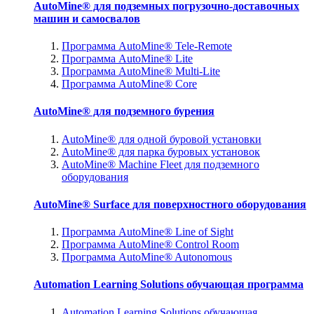
AutoMine® для подземных погрузочно-доставочных
машин и самосвалов
Программа AutoMine® Tele-Remote
Программа AutoMine® Lite
Программа AutoMine® Multi-Lite
Программа AutoMine® Core
AutoMine® для подземного бурения
AutoMine® для одной буровой установки
AutoMine® для парка буровых установок
AutoMine® Machine Fleet для подземного
оборудования
AutoMine® Surface для поверхностного оборудования
Программа AutoMine® Line of Sight
Программа AutoMine® Control Room
Программа AutoMine® Autonomous
Automation Learning Solutions обучающая программа
Automation Learning Solutions обучающая