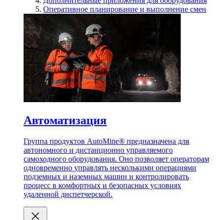
Дополнительные приложения для оборудования
Оперативное планирование и выполнение смен
Автоматизация
Группа продуктов AutoMine® предназначена для
автономного и дистанционно управляемого
самоходного оборудования. Оно позволяет операторам
одновременно управлять несколькими операциями
подземных и наземных машин и контролировать
процесс в комфортных и безопасных условиях
удаленной диспетчерской.