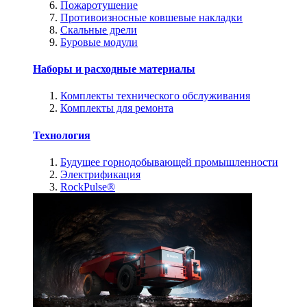
Пожаротушение
Противоизносные ковшевые накладки
Скальные дрели
Буровые модули
Наборы и расходные материалы
Комплекты технического обслуживания
Комплекты для ремонта
Технология
Будущее горнодобывающей промышленности
Электрификация
RockPulse®