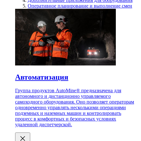
Дополнительные приложения для оборудования
Оперативное планирование и выполнение смен
Автоматизация
Группа продуктов AutoMine® предназначена для
автономного и дистанционно управляемого
самоходного оборудования. Оно позволяет операторам
одновременно управлять несколькими операциями
подземных и наземных машин и контролировать
процесс в комфортных и безопасных условиях
удаленной диспетчерской.