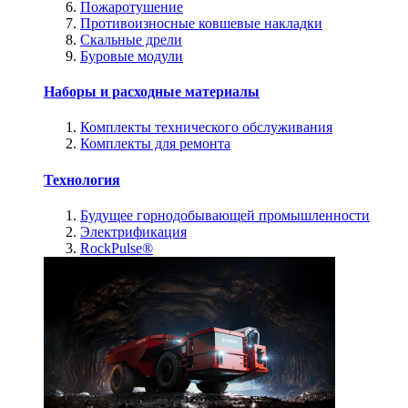
Пожаротушение
Противоизносные ковшевые накладки
Скальные дрели
Буровые модули
Наборы и расходные материалы
Комплекты технического обслуживания
Комплекты для ремонта
Технология
Будущее горнодобывающей промышленности
Электрификация
RockPulse®