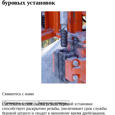
буровых установок
Свяжитесь с нами
Свяжитесь с нами
Запросить помощь
Систематическая смазка резьбы буровой установки
способствует раскрытию резьбы, увеличивает срок службы
буровой штанги и сводит к минимуму время дребезжания.