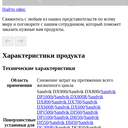
Найти офис
Свяжитесь с любым из наших представительств по всему
миру и поговорите с нашим сотрудником, который поможет
заказать нужные вам продукты.
Характеристики продукта
Технические характеристики
Область
Снижение затрат на протяжении всего
применения
жизненного цикла
Sandvik DX900i/Sandvik DX800i/
Sandvik
DP1600i
/
Sandvik DX800R
/
Sandvik
DX800
/
Sandvik DX700
/
Sandvik
DX600R
/
Sandvik DX600
/
Sandvik
DP1500i
/
Sandvik DI560
/
Sandvik
DP1100i
/
Sandvik DI650i
/
Sandvik
Поверхностные
DI550
/
Sandvik DI450
/
Sandvik
установки для
DC300Ri
/Sandvik DG810/Sandvik