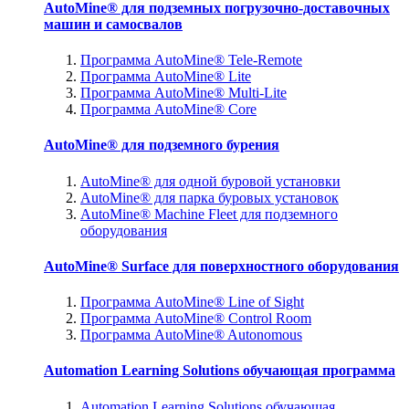
AutoMine® для подземных погрузочно-доставочных
машин и самосвалов
Программа AutoMine® Tele-Remote
Программа AutoMine® Lite
Программа AutoMine® Multi-Lite
Программа AutoMine® Core
AutoMine® для подземного бурения
AutoMine® для одной буровой установки
AutoMine® для парка буровых установок
AutoMine® Machine Fleet для подземного
оборудования
AutoMine® Surface для поверхностного оборудования
Программа AutoMine® Line of Sight
Программа AutoMine® Control Room
Программа AutoMine® Autonomous
Automation Learning Solutions обучающая программа
Automation Learning Solutions обучающая