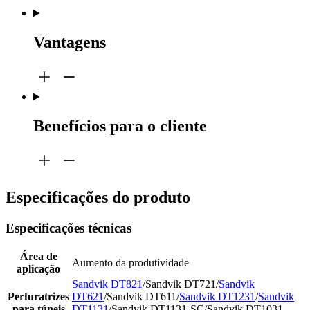
Vantagens
Benefícios para o cliente
Especificações do produto
Especificações técnicas
Área de
Aumento da produtividade
aplicação
Sandvik DT821
/Sandvik DT721/
Sandvik
Perfuratrizes
DT621
/Sandvik DT611/
Sandvik DT1231
/
Sandvik
para túneis
DT1131
/Sandvik DT1131-SC/Sandvik DT1031-