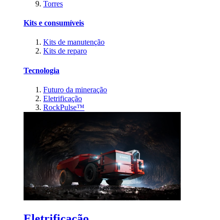
Torres
Kits e consumíveis
Kits de manutenção
Kits de reparo
Tecnologia
Futuro da mineração
Eletrificação
RockPulse™
Eletrificação