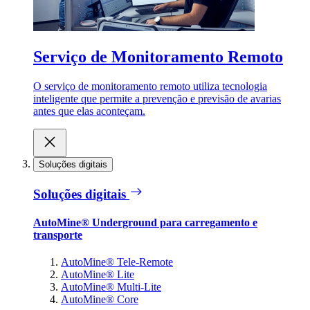
Serviço de Monitoramento Remoto
O serviço de monitoramento remoto utiliza tecnologia
inteligente que permite a prevenção e previsão de avarias
antes que elas aconteçam.
Soluções digitais
Soluções digitais
AutoMine® Underground para carregamento e
transporte
AutoMine® Tele-Remote
AutoMine® Lite
AutoMine® Multi-Lite
AutoMine® Core