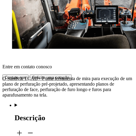
Entre em contato conosco
Contate-nos
Solicite uma cotação
O Sandvik TCAD+ é uma ferramenta de mira para execução de um
plano de perfuração pré-projetado, apresentando planos de
perfuração de face, perfuração de furo longo e furos para
aparafusamento na tela.
Descrição