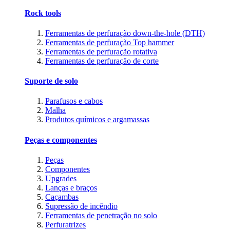
Rock tools
Ferramentas de perfuração down-the-hole (DTH)
Ferramentas de perfuração Top hammer
Ferramentas de perfuração rotativa
Ferramentas de perfuração de corte
Suporte de solo
Parafusos e cabos
Malha
Produtos químicos e argamassas
Peças e componentes
Peças
Componentes
Upgrades
Lanças e braços
Caçambas
Supressão de incêndio
Ferramentas de penetração no solo
Perfuratrizes