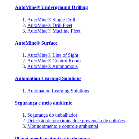
AutoMine® Underground Drilling
AutoMine® Single Drill
AutoMine® Drill Fleet
AutoMine® Machine Fleet
AutoMine® Surface
AutoMine® Line of Sight
AutoMine® Control Room
AutoMine® Autonomous
Automation Learning Solutions
Automation Learning Solutions
Segurança e meio ambiente
Segurança do trabalhador
Detecção de proximidade e prevenção de colisões
Monitoramento e controle ambiental
Planejamento e otimização de minas