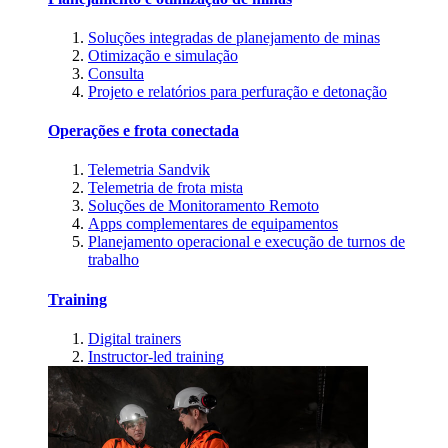
Soluções integradas de planejamento de minas
Otimização e simulação
Consulta
Projeto e relatórios para perfuração e detonação
Operações e frota conectada
Telemetria Sandvik
Telemetria de frota mista
Soluções de Monitoramento Remoto
Apps complementares de equipamentos
Planejamento operacional e execução de turnos de
trabalho
Training
Digital trainers
Instructor-led training