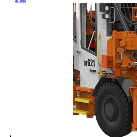
túneis