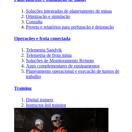
Soluções integradas de planejamento de minas
Otimização e simulação
Consulta
Projeto e relatórios para perfuração e detonação
Operações e frota conectada
Telemetria Sandvik
Telemetria de frota mista
Soluções de Monitoramento Remoto
Apps complementares de equipamentos
Planejamento operacional e execução de turnos de
trabalho
Training
Digital trainers
Instructor-led training