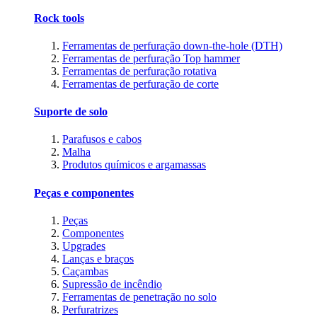
Rock tools
Ferramentas de perfuração down-the-hole (DTH)
Ferramentas de perfuração Top hammer
Ferramentas de perfuração rotativa
Ferramentas de perfuração de corte
Suporte de solo
Parafusos e cabos
Malha
Produtos químicos e argamassas
Peças e componentes
Peças
Componentes
Upgrades
Lanças e braços
Caçambas
Supressão de incêndio
Ferramentas de penetração no solo
Perfuratrizes