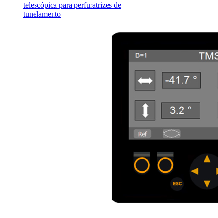
telescópica para perfuratrizes de
tunelamento