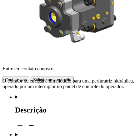
Entre em contato conosco
Contate-nos
Solicite uma cotação
O extrator de energia é um módulo para uma perfuratriz hidráulica,
operado por um interruptor no painel de controle do operador.
Descrição