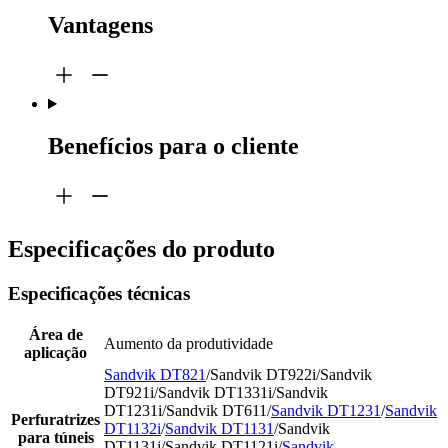
Vantagens
Benefícios para o cliente
Especificações do produto
Especificações técnicas
Área de
Aumento da produtividade
aplicação
Sandvik DT821
/Sandvik DT922i/Sandvik
DT921i/Sandvik DT1331i/Sandvik
DT1231i/Sandvik DT611/
Sandvik DT1231
/
Sandvik
Perfuratrizes
DT1132i
/
Sandvik DT1131
/Sandvik
para túneis
DT1131i/Sandvik DT1121i/
Sandvik