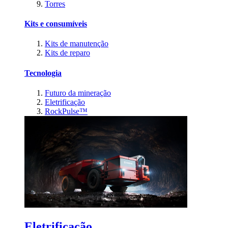
Torres
Kits e consumíveis
Kits de manutenção
Kits de reparo
Tecnologia
Futuro da mineração
Eletrificação
RockPulse™
Eletrificação