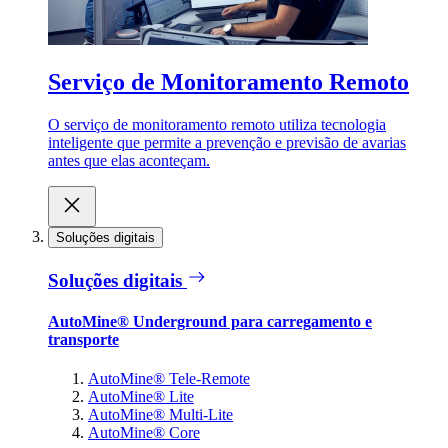
Serviço de Monitoramento Remoto
O serviço de monitoramento remoto utiliza tecnologia
inteligente que permite a prevenção e previsão de avarias
antes que elas aconteçam.
Soluções digitais
Soluções digitais
AutoMine® Underground para carregamento e
transporte
AutoMine® Tele-Remote
AutoMine® Lite
AutoMine® Multi-Lite
AutoMine® Core