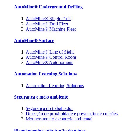
AutoMine® Underground Drilling
AutoMine® Single Drill
AutoMine® Drill Fleet
AutoMine® Machine Fleet
AutoMine® Surface
AutoMine® Line of Sight
AutoMine® Control Room
AutoMine® Autonomous
Automation Learning Solutions
Automation Learning Solutions
Segurança e meio ambiente
Segurança do trabalhador
Detecção de proximidade e prevenção de colisões
Monitoramento e controle ambiental
Planejamento e otimização de minas