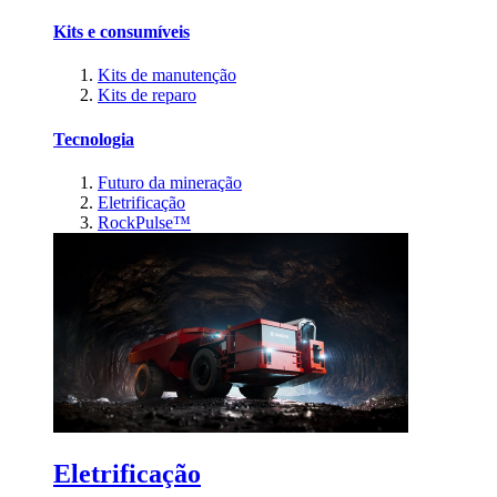
Kits e consumíveis
Kits de manutenção
Kits de reparo
Tecnologia
Futuro da mineração
Eletrificação
RockPulse™
Eletrificação