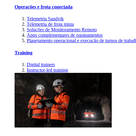
Operações e frota conectada
Telemetria Sandvik
Telemetria de frota mista
Soluções de Monitoramento Remoto
Apps complementares de equipamentos
Planejamento operacional e execução de turnos de trabal
Training
Digital trainers
Instructor-led training