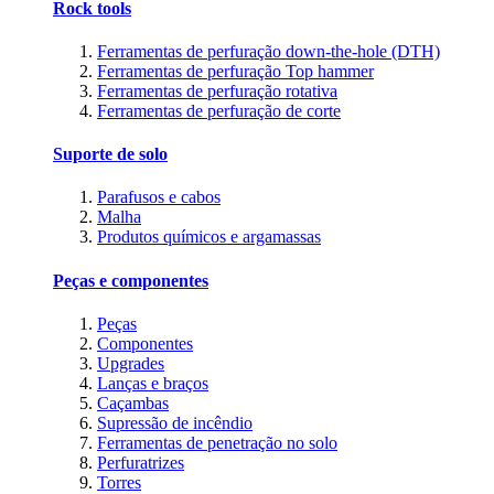
Rock tools
Ferramentas de perfuração down-the-hole (DTH)
Ferramentas de perfuração Top hammer
Ferramentas de perfuração rotativa
Ferramentas de perfuração de corte
Suporte de solo
Parafusos e cabos
Malha
Produtos químicos e argamassas
Peças e componentes
Peças
Componentes
Upgrades
Lanças e braços
Caçambas
Supressão de incêndio
Ferramentas de penetração no solo
Perfuratrizes
Torres