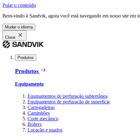
Pular o conteúdo
Bem-vindo à Sandvik, agora você está navegando em nosso site em in
Mudar o idioma
Close
Produtos
Produtos
Equipamento
Equipamentos de perfuração subterrânea
Equipamentos de perfuração de superfície
Carregadeiras
Caminhões
Corte mecânico
Bolters
Locação e usados