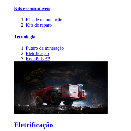
Kits e consumíveis
Kits de manutenção
Kits de reparo
Tecnologia
Futuro da mineração
Eletrificação
RockPulse™
Eletrificação