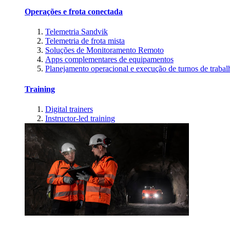
Operações e frota conectada
Telemetria Sandvik
Telemetria de frota mista
Soluções de Monitoramento Remoto
Apps complementares de equipamentos
Planejamento operacional e execução de turnos de trabal
Training
Digital trainers
Instructor-led training