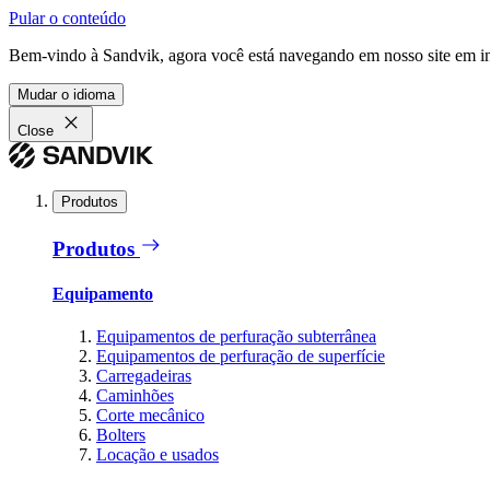
Pular o conteúdo
Bem-vindo à Sandvik, agora você está navegando em nosso site em in
Mudar o idioma
Close
Produtos
Produtos
Equipamento
Equipamentos de perfuração subterrânea
Equipamentos de perfuração de superfície
Carregadeiras
Caminhões
Corte mecânico
Bolters
Locação e usados