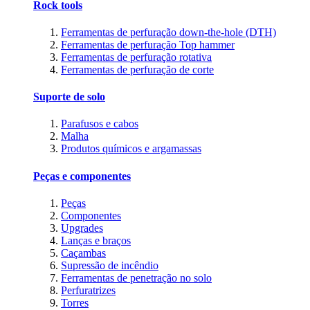
Rock tools
Ferramentas de perfuração down-the-hole (DTH)
Ferramentas de perfuração Top hammer
Ferramentas de perfuração rotativa
Ferramentas de perfuração de corte
Suporte de solo
Parafusos e cabos
Malha
Produtos químicos e argamassas
Peças e componentes
Peças
Componentes
Upgrades
Lanças e braços
Caçambas
Supressão de incêndio
Ferramentas de penetração no solo
Perfuratrizes
Torres