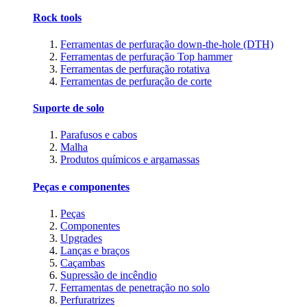
Rock tools
Ferramentas de perfuração down-the-hole (DTH)
Ferramentas de perfuração Top hammer
Ferramentas de perfuração rotativa
Ferramentas de perfuração de corte
Suporte de solo
Parafusos e cabos
Malha
Produtos químicos e argamassas
Peças e componentes
Peças
Componentes
Upgrades
Lanças e braços
Caçambas
Supressão de incêndio
Ferramentas de penetração no solo
Perfuratrizes