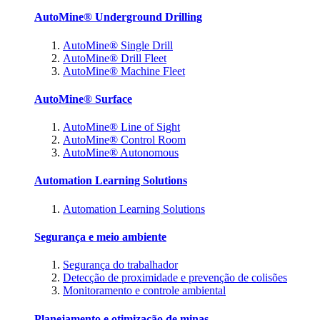
AutoMine® Underground Drilling
AutoMine® Single Drill
AutoMine® Drill Fleet
AutoMine® Machine Fleet
AutoMine® Surface
AutoMine® Line of Sight
AutoMine® Control Room
AutoMine® Autonomous
Automation Learning Solutions
Automation Learning Solutions
Segurança e meio ambiente
Segurança do trabalhador
Detecção de proximidade e prevenção de colisões
Monitoramento e controle ambiental
Planejamento e otimização de minas