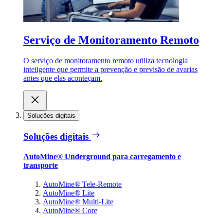
Serviço de Monitoramento Remoto
O serviço de monitoramento remoto utiliza tecnologia
inteligente que permite a prevenção e previsão de avarias
antes que elas aconteçam.
Soluções digitais
Soluções digitais
AutoMine® Underground para carregamento e
transporte
AutoMine® Tele-Remote
AutoMine® Lite
AutoMine® Multi-Lite
AutoMine® Core