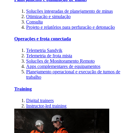
Soluções integradas de planejamento de minas
Otimização e simulação
Consulta
Projeto e relatórios para perfuração e detonação
Operações e frota conectada
Telemetria Sandvik
Telemetria de frota mista
Soluções de Monitoramento Remoto
Apps complementares de equipamentos
Planejamento operacional e execução de turnos de
trabalho
Training
Digital trainers
Instructor-led training