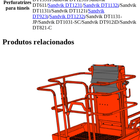
Perfuratrizes
DT611/
Sandvik DT1231
/
Sandvik DT1132i
/Sandvik
para túneis
DT1131i/Sandvik DT1121i/
Sandvik
DT923i
/
Sandvik DT1232i
/Sandvik DT1131-
JP/Sandvik DT1031-SC/Sandvik DT912iD/Sandvik
DT821-C
Produtos relacionados