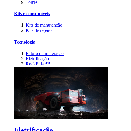
Torres
Kits e consumíveis
Kits de manutenção
Kits de reparo
Tecnologia
Futuro da mineração
Eletrificação
RockPulse™
Eletrificação