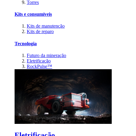
Torres
Kits e consumíveis
Kits de manutenção
Kits de reparo
Tecnologia
Futuro da mineração
Eletrificação
RockPulse™
Eletrificação