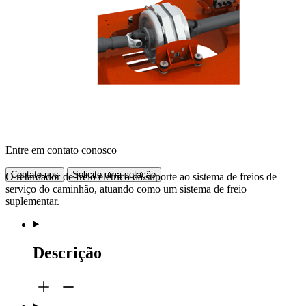
Entre em contato conosco
Contate-nos
Solicite uma cotação
O retardador de freio elétrico dá suporte ao sistema de freios de
serviço do caminhão, atuando como um sistema de freio
suplementar.
Descrição