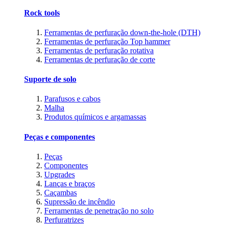
Rock tools
Ferramentas de perfuração down-the-hole (DTH)
Ferramentas de perfuração Top hammer
Ferramentas de perfuração rotativa
Ferramentas de perfuração de corte
Suporte de solo
Parafusos e cabos
Malha
Produtos químicos e argamassas
Peças e componentes
Peças
Componentes
Upgrades
Lanças e braços
Caçambas
Supressão de incêndio
Ferramentas de penetração no solo
Perfuratrizes