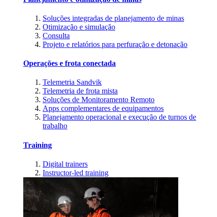
Soluções integradas de planejamento de minas
Otimização e simulação
Consulta
Projeto e relatórios para perfuração e detonação
Operações e frota conectada
Telemetria Sandvik
Telemetria de frota mista
Soluções de Monitoramento Remoto
Apps complementares de equipamentos
Planejamento operacional e execução de turnos de
trabalho
Training
Digital trainers
Instructor-led training