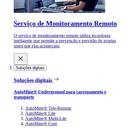
Serviço de Monitoramento Remoto
O serviço de monitoramento remoto utiliza tecnologia
inteligente que permite a prevenção e previsão de avarias
antes que elas aconteçam.
Soluções digitais
Soluções digitais
AutoMine® Underground para carregamento e
transporte
AutoMine® Tele-Remote
AutoMine® Lite
AutoMine® Multi-Lite
AutoMine® Core