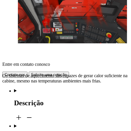
Entre em contato conosco
Contate-nos
Solicite uma cotação
Os sistemas de aquecimento são capazes de gerar calor suficiente na
cabine, mesmo nas temperaturas ambientes mais frias.
Descrição