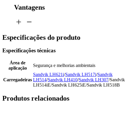
Vantagens
Especificações do produto
Especificações técnicas
Área de
Segurança e melhorias ambientais
aplicação
Sandvik LH621i
/
Sandvik LH517i
/
Sandvik
Carregadeiras
LH514
/
Sandvik LH410
/
Sandvik LH307
/Sandvik
LH514iE/Sandvik LH625iE/Sandvik LH518B
Produtos relacionados