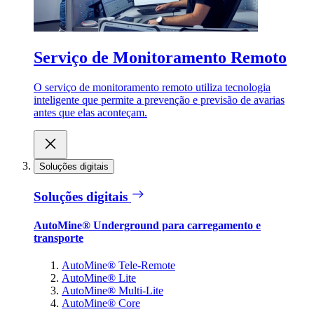
Serviço de Monitoramento Remoto
O serviço de monitoramento remoto utiliza tecnologia
inteligente que permite a prevenção e previsão de avarias
antes que elas aconteçam.
Soluções digitais
Soluções digitais
AutoMine® Underground para carregamento e
transporte
AutoMine® Tele-Remote
AutoMine® Lite
AutoMine® Multi-Lite
AutoMine® Core