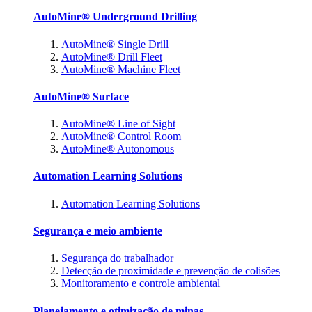
AutoMine® Underground Drilling
AutoMine® Single Drill
AutoMine® Drill Fleet
AutoMine® Machine Fleet
AutoMine® Surface
AutoMine® Line of Sight
AutoMine® Control Room
AutoMine® Autonomous
Automation Learning Solutions
Automation Learning Solutions
Segurança e meio ambiente
Segurança do trabalhador
Detecção de proximidade e prevenção de colisões
Monitoramento e controle ambiental
Planejamento e otimização de minas