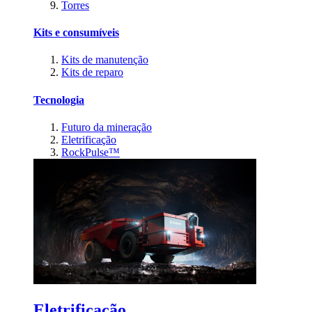
Torres
Kits e consumíveis
Kits de manutenção
Kits de reparo
Tecnologia
Futuro da mineração
Eletrificação
RockPulse™
Eletrificação