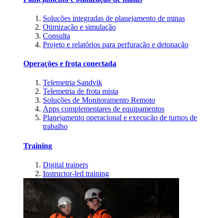
Soluções integradas de planejamento de minas
Otimização e simulação
Consulta
Projeto e relatórios para perfuração e detonação
Operações e frota conectada
Telemetria Sandvik
Telemetria de frota mista
Soluções de Monitoramento Remoto
Apps complementares de equipamentos
Planejamento operacional e execução de turnos de
trabalho
Training
Digital trainers
Instructor-led training