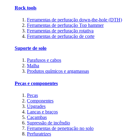
Rock tools
Ferramentas de perfuração down-the-hole (DTH)
Ferramentas de perfuração Top hammer
Ferramentas de perfuração rotativa
Ferramentas de perfuração de corte
Suporte de solo
Parafusos e cabos
Malha
Produtos químicos e argamassas
Peças e componentes
Peças
Componentes
Upgrades
Lanças e braços
Caçambas
Supressão de incêndio
Ferramentas de penetração no solo
Perfuratrizes