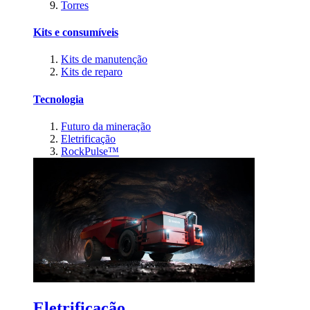
Torres
Kits e consumíveis
Kits de manutenção
Kits de reparo
Tecnologia
Futuro da mineração
Eletrificação
RockPulse™
Eletrificação