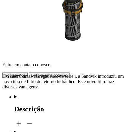
Entre em contato conosco
Contate-nos
Solicite uma cotação
Em suas últimas carregadeiras da série i, a Sandvik introduziu um
novo tipo de filtro de retorno hidráulico. Este novo filtro traz
diversas vantagens:
Descrição