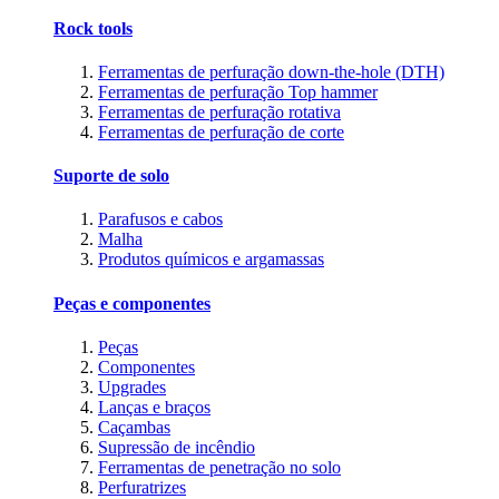
Rock tools
Ferramentas de perfuração down-the-hole (DTH)
Ferramentas de perfuração Top hammer
Ferramentas de perfuração rotativa
Ferramentas de perfuração de corte
Suporte de solo
Parafusos e cabos
Malha
Produtos químicos e argamassas
Peças e componentes
Peças
Componentes
Upgrades
Lanças e braços
Caçambas
Supressão de incêndio
Ferramentas de penetração no solo
Perfuratrizes