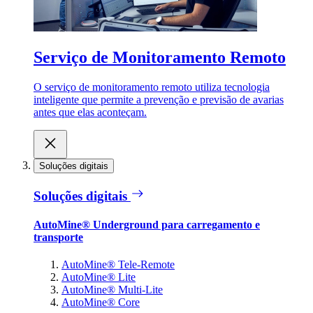
Serviço de Monitoramento Remoto
O serviço de monitoramento remoto utiliza tecnologia
inteligente que permite a prevenção e previsão de avarias
antes que elas aconteçam.
Soluções digitais
Soluções digitais
AutoMine® Underground para carregamento e
transporte
AutoMine® Tele-Remote
AutoMine® Lite
AutoMine® Multi-Lite
AutoMine® Core