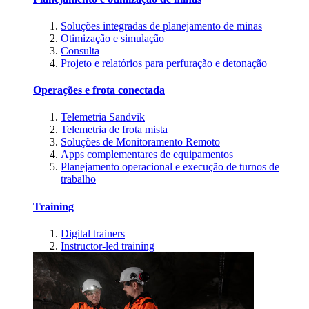
Soluções integradas de planejamento de minas
Otimização e simulação
Consulta
Projeto e relatórios para perfuração e detonação
Operações e frota conectada
Telemetria Sandvik
Telemetria de frota mista
Soluções de Monitoramento Remoto
Apps complementares de equipamentos
Planejamento operacional e execução de turnos de
trabalho
Training
Digital trainers
Instructor-led training