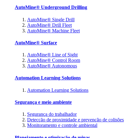
AutoMine® Underground Drilling
AutoMine® Single Drill
AutoMine® Drill Fleet
AutoMine® Machine Fleet
AutoMine® Surface
AutoMine® Line of Sight
AutoMine® Control Room
AutoMine® Autonomous
Automation Learning Solutions
Automation Learning Solutions
Segurança e meio ambiente
Segurança do trabalhador
Detecção de proximidade e prevenção de colisões
Monitoramento e controle ambiental
Planejamento e otimização de minas