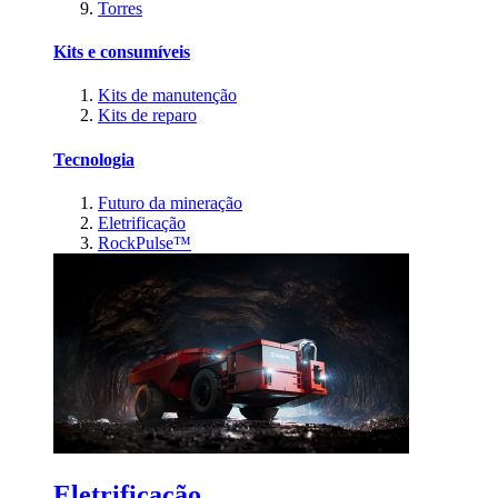
Torres
Kits e consumíveis
Kits de manutenção
Kits de reparo
Tecnologia
Futuro da mineração
Eletrificação
RockPulse™
Eletrificação