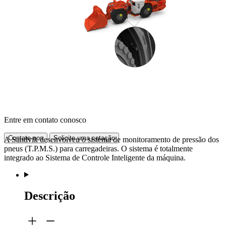
Entre em contato conosco
Contate-nos
Solicite uma cotação
A Sandvik desenvolveu o sistema de monitoramento de pressão dos
pneus (T.P.M.S.) para carregadeiras. O sistema é totalmente
integrado ao Sistema de Controle Inteligente da máquina.
Descrição