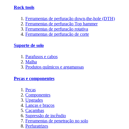
Rock tools
Ferramentas de perfuração down-the-hole (DTH)
Ferramentas de perfuração Top hammer
Ferramentas de perfuração rotativa
Ferramentas de perfuração de corte
Suporte de solo
Parafusos e cabos
Malha
Produtos químicos e argamassas
Peças e componentes
Peças
Componentes
Upgrades
Lanças e braços
Caçambas
Supressão de incêndio
Ferramentas de penetração no solo
Perfuratrizes