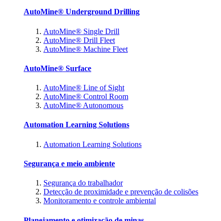
AutoMine® Underground Drilling
AutoMine® Single Drill
AutoMine® Drill Fleet
AutoMine® Machine Fleet
AutoMine® Surface
AutoMine® Line of Sight
AutoMine® Control Room
AutoMine® Autonomous
Automation Learning Solutions
Automation Learning Solutions
Segurança e meio ambiente
Segurança do trabalhador
Detecção de proximidade e prevenção de colisões
Monitoramento e controle ambiental
Planejamento e otimização de minas