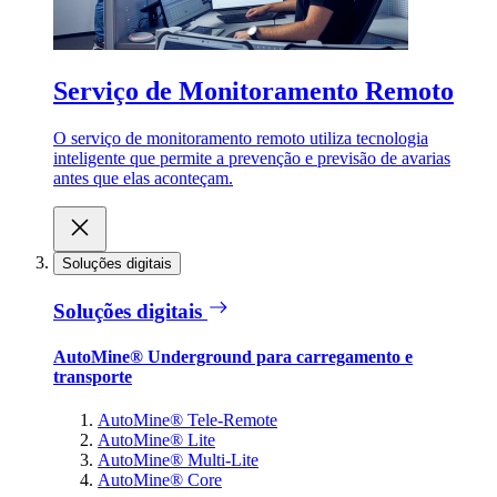
Serviço de Monitoramento Remoto
O serviço de monitoramento remoto utiliza tecnologia
inteligente que permite a prevenção e previsão de avarias
antes que elas aconteçam.
Soluções digitais
Soluções digitais
AutoMine® Underground para carregamento e
transporte
AutoMine® Tele-Remote
AutoMine® Lite
AutoMine® Multi-Lite
AutoMine® Core