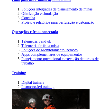
Soluções integradas de planejamento de minas
Otimização e simulação
Consulta
Projeto e relatórios para perfuração e detonação
Operações e frota conectada
Telemetria Sandvik
Telemetria de frota mista
Soluções de Monitoramento Remoto
Apps complementares de equipamentos
Planejamento operacional e execução de turnos de
trabalho
Training
Digital trainers
Instructor-led training