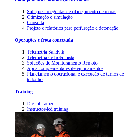
Soluções integradas de planejamento de minas
Otimização e simulação
Consulta
Projeto e relatórios para perfuração e detonação
Operações e frota conectada
Telemetria Sandvik
Telemetria de frota mista
Soluções de Monitoramento Remoto
Apps complementares de equipamentos
Planejamento operacional e execução de turnos de
trabalho
Training
Digital trainers
Instructor-led training