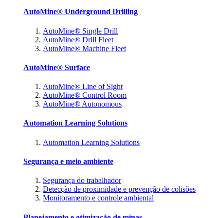
AutoMine® Underground Drilling
AutoMine® Single Drill
AutoMine® Drill Fleet
AutoMine® Machine Fleet
AutoMine® Surface
AutoMine® Line of Sight
AutoMine® Control Room
AutoMine® Autonomous
Automation Learning Solutions
Automation Learning Solutions
Segurança e meio ambiente
Segurança do trabalhador
Detecção de proximidade e prevenção de colisões
Monitoramento e controle ambiental
Planejamento e otimização de minas