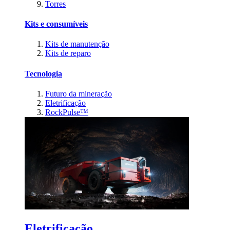
Torres
Kits e consumíveis
Kits de manutenção
Kits de reparo
Tecnologia
Futuro da mineração
Eletrificação
RockPulse™
Eletrificação