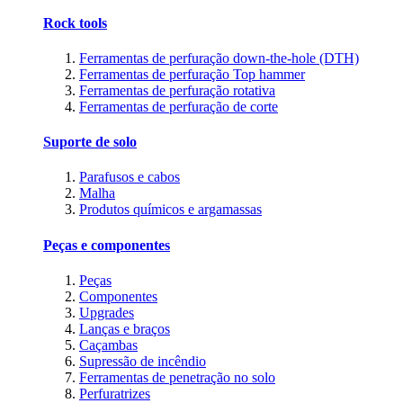
Rock tools
Ferramentas de perfuração down-the-hole (DTH)
Ferramentas de perfuração Top hammer
Ferramentas de perfuração rotativa
Ferramentas de perfuração de corte
Suporte de solo
Parafusos e cabos
Malha
Produtos químicos e argamassas
Peças e componentes
Peças
Componentes
Upgrades
Lanças e braços
Caçambas
Supressão de incêndio
Ferramentas de penetração no solo
Perfuratrizes