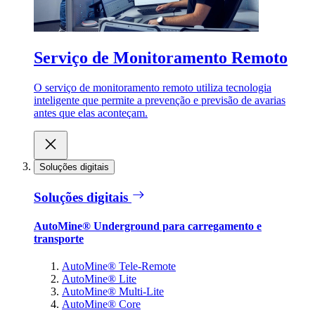
Serviço de Monitoramento Remoto
O serviço de monitoramento remoto utiliza tecnologia
inteligente que permite a prevenção e previsão de avarias
antes que elas aconteçam.
Soluções digitais
Soluções digitais
AutoMine® Underground para carregamento e
transporte
AutoMine® Tele-Remote
AutoMine® Lite
AutoMine® Multi-Lite
AutoMine® Core