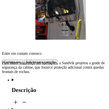
Entre em contato conosco
Contate-nos
Solicite uma cotação
Para maior segurança das operações, a Sandvik projetou a grade de
segurança da cabine, que fornece proteção adicional contra quedas
frontais de rochas.
Descrição