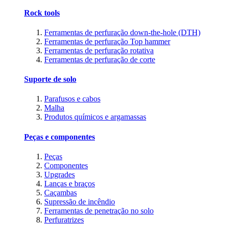
Rock tools
Ferramentas de perfuração down-the-hole (DTH)
Ferramentas de perfuração Top hammer
Ferramentas de perfuração rotativa
Ferramentas de perfuração de corte
Suporte de solo
Parafusos e cabos
Malha
Produtos químicos e argamassas
Peças e componentes
Peças
Componentes
Upgrades
Lanças e braços
Caçambas
Supressão de incêndio
Ferramentas de penetração no solo
Perfuratrizes