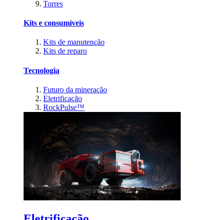
Torres
Kits e consumíveis
Kits de manutenção
Kits de reparo
Tecnologia
Futuro da mineração
Eletrificação
RockPulse™
Eletrificação