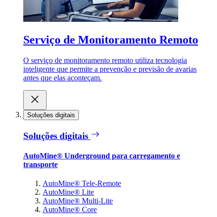
Serviço de Monitoramento Remoto
O serviço de monitoramento remoto utiliza tecnologia
inteligente que permite a prevenção e previsão de avarias
antes que elas aconteçam.
Soluções digitais
Soluções digitais
AutoMine® Underground para carregamento e
transporte
AutoMine® Tele-Remote
AutoMine® Lite
AutoMine® Multi-Lite
AutoMine® Core