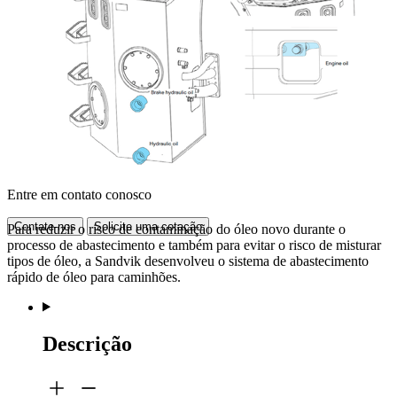
Entre em contato conosco
Contate-nos
Solicite uma cotação
Para reduzir o risco de contaminação do óleo novo durante o
processo de abastecimento e também para evitar o risco de misturar
tipos de óleo, a Sandvik desenvolveu o sistema de abastecimento
rápido de óleo para caminhões.
Descrição