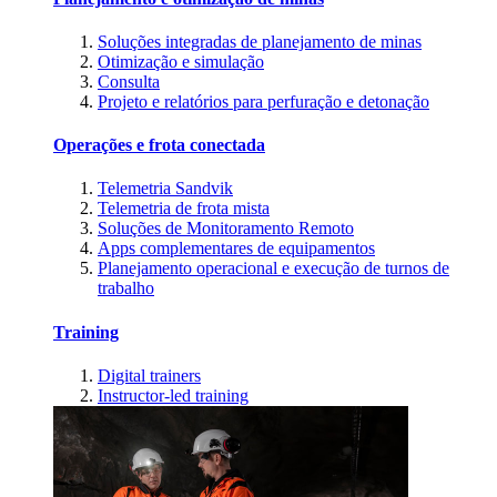
Soluções integradas de planejamento de minas
Otimização e simulação
Consulta
Projeto e relatórios para perfuração e detonação
Operações e frota conectada
Telemetria Sandvik
Telemetria de frota mista
Soluções de Monitoramento Remoto
Apps complementares de equipamentos
Planejamento operacional e execução de turnos de
trabalho
Training
Digital trainers
Instructor-led training