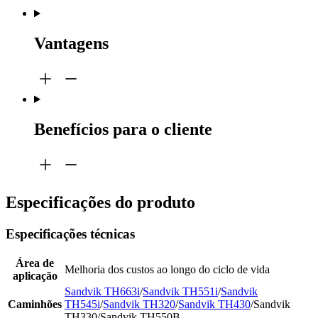
Vantagens
Benefícios para o cliente
Especificações do produto
Especificações técnicas
Área de
Melhoria dos custos ao longo do ciclo de vida
aplicação
Sandvik TH663i
/
Sandvik TH551i
/
Sandvik
Caminhões
TH545i
/
Sandvik TH320
/
Sandvik TH430
/Sandvik
TH330/Sandvik TH550B