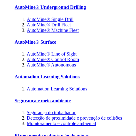
AutoMine® Underground Drilling
AutoMine® Single Drill
AutoMine® Drill Fleet
AutoMine® Machine Fleet
AutoMine® Surface
AutoMine® Line of Sight
AutoMine® Control Room
AutoMine® Autonomous
Automation Learning Solutions
Automation Learning Solutions
Segurança e meio ambiente
Segurança do trabalhador
Detecção de proximidade e prevenção de colisões
Monitoramento e controle ambiental
Planejamento e otimização de minas