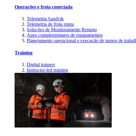
Operações e frota conectada
Telemetria Sandvik
Telemetria de frota mista
Soluções de Monitoramento Remoto
Apps complementares de equipamentos
Planejamento operacional e execução de turnos de trabal
Training
Digital trainers
Instructor-led training