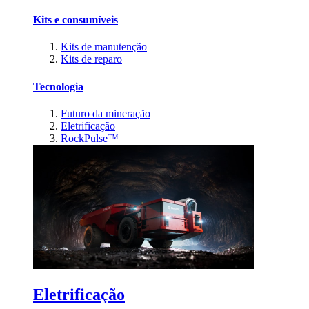
Kits e consumíveis
Kits de manutenção
Kits de reparo
Tecnologia
Futuro da mineração
Eletrificação
RockPulse™
Eletrificação