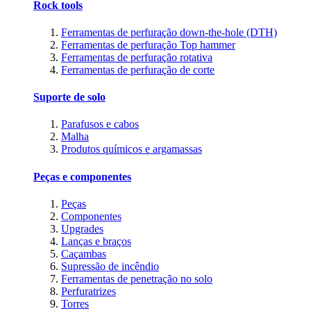
Rock tools
Ferramentas de perfuração down-the-hole (DTH)
Ferramentas de perfuração Top hammer
Ferramentas de perfuração rotativa
Ferramentas de perfuração de corte
Suporte de solo
Parafusos e cabos
Malha
Produtos químicos e argamassas
Peças e componentes
Peças
Componentes
Upgrades
Lanças e braços
Caçambas
Supressão de incêndio
Ferramentas de penetração no solo
Perfuratrizes
Torres