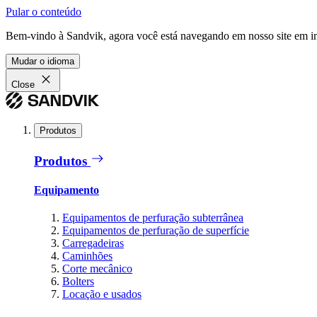
Pular o conteúdo
Bem-vindo à Sandvik, agora você está navegando em nosso site em in
Mudar o idioma
Close
Produtos
Produtos
Equipamento
Equipamentos de perfuração subterrânea
Equipamentos de perfuração de superfície
Carregadeiras
Caminhões
Corte mecânico
Bolters
Locação e usados