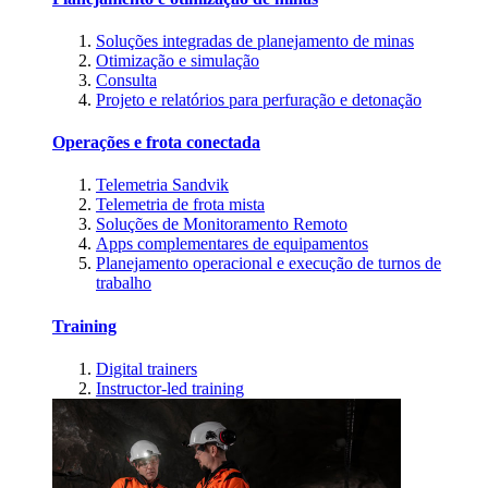
Soluções integradas de planejamento de minas
Otimização e simulação
Consulta
Projeto e relatórios para perfuração e detonação
Operações e frota conectada
Telemetria Sandvik
Telemetria de frota mista
Soluções de Monitoramento Remoto
Apps complementares de equipamentos
Planejamento operacional e execução de turnos de
trabalho
Training
Digital trainers
Instructor-led training