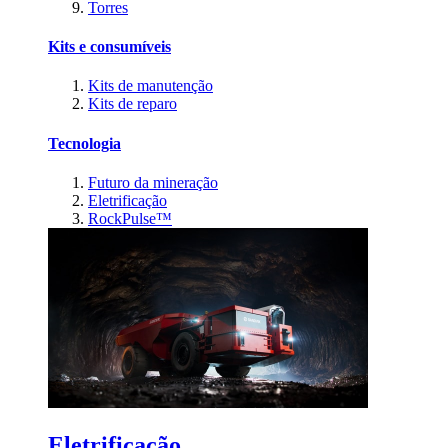
Torres
Kits e consumíveis
Kits de manutenção
Kits de reparo
Tecnologia
Futuro da mineração
Eletrificação
RockPulse™
Eletrificação