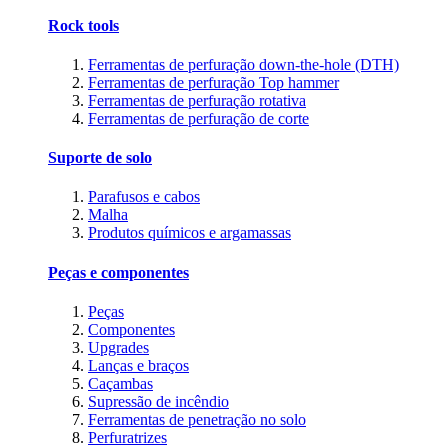
Rock tools
Ferramentas de perfuração down-the-hole (DTH)
Ferramentas de perfuração Top hammer
Ferramentas de perfuração rotativa
Ferramentas de perfuração de corte
Suporte de solo
Parafusos e cabos
Malha
Produtos químicos e argamassas
Peças e componentes
Peças
Componentes
Upgrades
Lanças e braços
Caçambas
Supressão de incêndio
Ferramentas de penetração no solo
Perfuratrizes