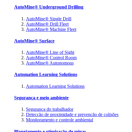
AutoMine® Underground Drilling
AutoMine® Single Drill
AutoMine® Drill Fleet
AutoMine® Machine Fleet
AutoMine® Surface
AutoMine® Line of Sight
AutoMine® Control Room
AutoMine® Autonomous
Automation Learning Solutions
Automation Learning Solutions
Segurança e meio ambiente
Segurança do trabalhador
Detecção de proximidade e prevenção de colisões
Monitoramento e controle ambiental
Planejamento e otimização de minas