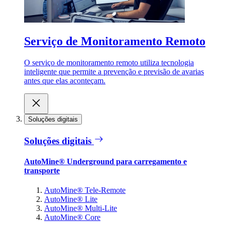
Serviço de Monitoramento Remoto
O serviço de monitoramento remoto utiliza tecnologia
inteligente que permite a prevenção e previsão de avarias
antes que elas aconteçam.
Soluções digitais
Soluções digitais
AutoMine® Underground para carregamento e
transporte
AutoMine® Tele-Remote
AutoMine® Lite
AutoMine® Multi-Lite
AutoMine® Core