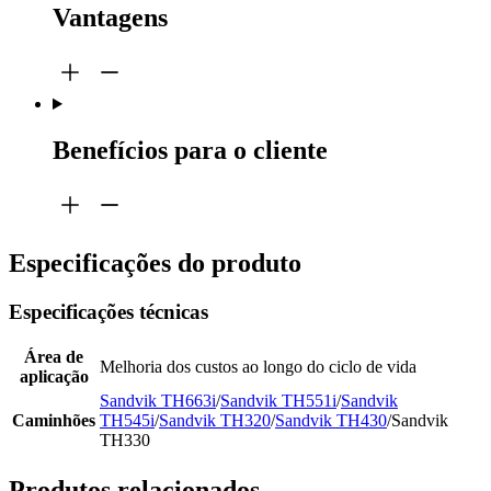
Vantagens
Benefícios para o cliente
Especificações do produto
Especificações técnicas
Área de
Melhoria dos custos ao longo do ciclo de vida
aplicação
Sandvik TH663i
/
Sandvik TH551i
/
Sandvik
Caminhões
TH545i
/
Sandvik TH320
/
Sandvik TH430
/Sandvik
TH330
Produtos relacionados