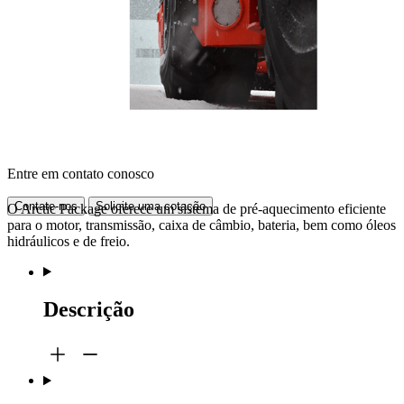
Entre em contato conosco
Contate-nos
Solicite uma cotação
O Arctic Package oferece um sistema de pré-aquecimento eficiente
para o motor, transmissão, caixa de câmbio, bateria, bem como óleos
hidráulicos e de freio.
Descrição