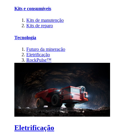
Kits e consumíveis
Kits de manutenção
Kits de reparo
Tecnologia
Futuro da mineração
Eletrificação
RockPulse™
Eletrificação