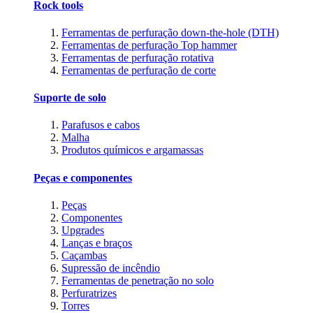
Rock tools
Ferramentas de perfuração down-the-hole (DTH)
Ferramentas de perfuração Top hammer
Ferramentas de perfuração rotativa
Ferramentas de perfuração de corte
Suporte de solo
Parafusos e cabos
Malha
Produtos químicos e argamassas
Peças e componentes
Peças
Componentes
Upgrades
Lanças e braços
Caçambas
Supressão de incêndio
Ferramentas de penetração no solo
Perfuratrizes
Torres