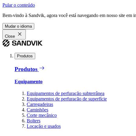
Pular o conteúdo
Bem-vindo à Sandvik, agora você está navegando em nosso site em in
Mudar o idioma
Close
Produtos
Produtos
Equipamento
Equipamentos de perfuração subterrânea
Equipamentos de perfuração de superfície
Carregadeiras
Caminhões
Corte mecânico
Bolters
Locação e usados