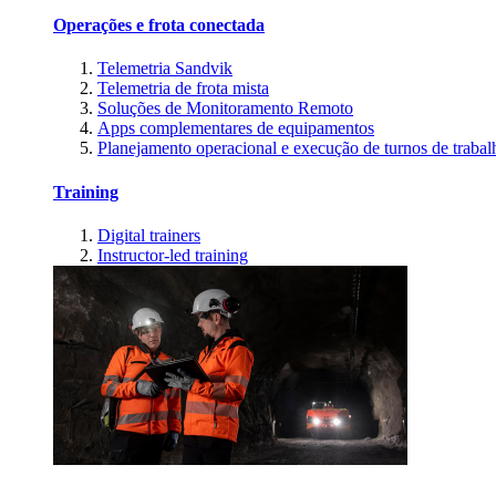
Operações e frota conectada
Telemetria Sandvik
Telemetria de frota mista
Soluções de Monitoramento Remoto
Apps complementares de equipamentos
Planejamento operacional e execução de turnos de trabal
Training
Digital trainers
Instructor-led training