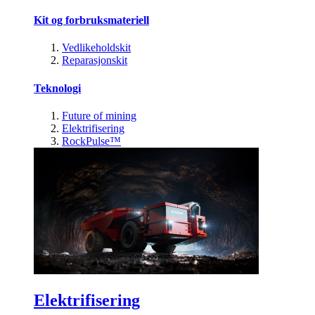
Kit og forbruksmateriell
Vedlikeholdskit
Reparasjonskit
Teknologi
Future of mining
Elektrifisering
RockPulse™
Elektrifisering