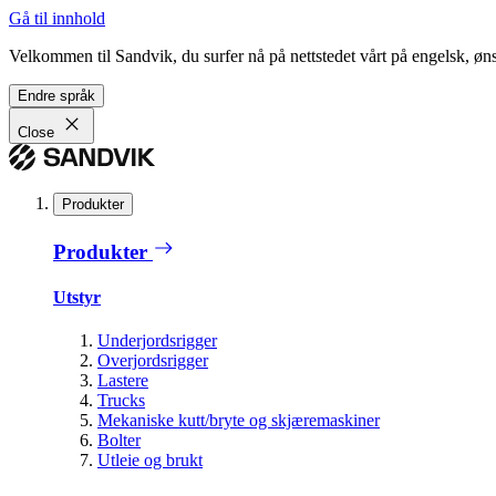
Gå til innhold
Velkommen til Sandvik, du surfer nå på nettstedet vårt på engelsk, ønsk
Endre språk
Close
Produkter
Produkter
Utstyr
Underjordsrigger
Overjordsrigger
Lastere
Trucks
Mekaniske kutt/bryte og skjæremaskiner
Bolter
Utleie og brukt