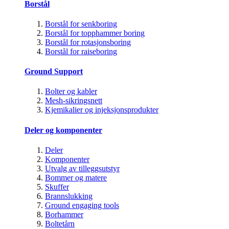
Borstål
Borstål for senkboring
Borstål for topphammer boring
Borstål for rotasjonsboring
Borstål for raiseboring
Ground Support
Bolter og kabler
Mesh-sikringsnett
Kjemikalier og injeksjonsprodukter
Deler og komponenter
Deler
Komponenter
Utvalg av tilleggsutstyr
Bommer og matere
Skuffer
Brannslukking
Ground engaging tools
Borhammer
Boltetårn