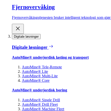
Fjernovervåking
Fjernovervåkingstjenesten bruker intelligent teknologi som gjør d
Digitale løsninger
Digitale løsninger
AutoMine® underjordisk lasting og transport
AutoMine® Tele-Remote
AutoMine® Lite
AutoMine® Multi-Lite
AutoMine® Core
AutoMine® underjordisk boring
AutoMine® Single Drill
AutoMine® Drill Fleet
AutoMine® Machine Fleet