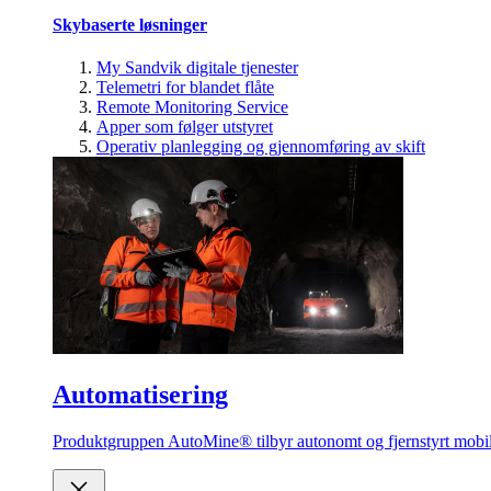
Skybaserte løsninger
My Sandvik digitale tjenester
Telemetri for blandet flåte
Remote Monitoring Service
Apper som følger utstyret
Operativ planlegging og gjennomføring av skift
Automatisering
Produktgruppen AutoMine® tilbyr autonomt og fjernstyrt mobilt 