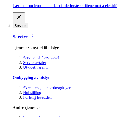
Lær mer om hvordan du kan ta de første skrittene mot å elektrifi
Service
Service
Tjenester knyttet til utstyr
Service på forespørsel
Serviceavtaler
Utvidet garanti
Ombygging av utstyr
Skreddersydde ombygginger
Nullstilling
Forleng levetiden
Andre tjenester