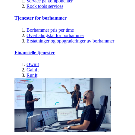
Service på komponenter
Rock tools services
Tjenester for borhammer
Borhammer pris per time
Overhalingskit for borhammer
Erstatninger og oppgraderinger av borhammer
Finansielle tjenester
OwnIt
GainIt
RunIt