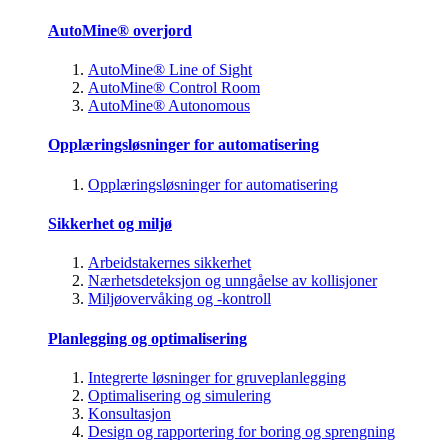
AutoMine® overjord
AutoMine® Line of Sight
AutoMine® Control Room
AutoMine® Autonomous
Opplæringsløsninger for automatisering
Opplæringsløsninger for automatisering
Sikkerhet og miljø
Arbeidstakernes sikkerhet
Nærhetsdeteksjon og unngåelse av kollisjoner
Miljøovervåking og -kontroll
Planlegging og optimalisering
Integrerte løsninger for gruveplanlegging
Optimalisering og simulering
Konsultasjon
Design og rapportering for boring og sprengning