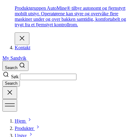
Produktgruppen AutoMine® tilbyr autonomt og fjernstyrt
mobilt utstyr. Operatørene kan styre og overvåke flere
maskiner under og over bakken samtidig, komfortabelt og
trygt fra et fjernstyrt kontrollrom.
Kontakt
My Sandvik
Search
Søk
Search
Hjem
Produkter
Utstyr