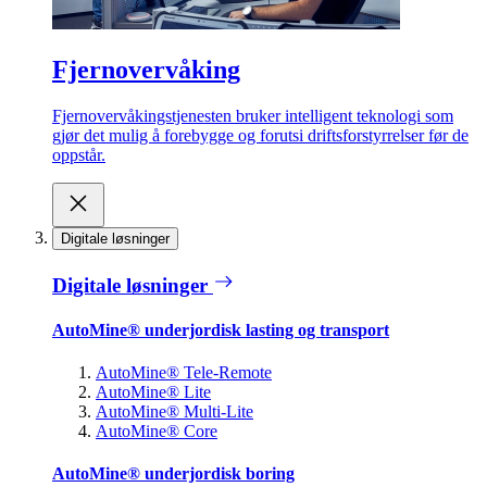
Fjernovervåking
Fjernovervåkingstjenesten bruker intelligent teknologi som
gjør det mulig å forebygge og forutsi driftsforstyrrelser før de
oppstår.
Digitale løsninger
Digitale løsninger
AutoMine® underjordisk lasting og transport
AutoMine® Tele-Remote
AutoMine® Lite
AutoMine® Multi-Lite
AutoMine® Core
AutoMine® underjordisk boring