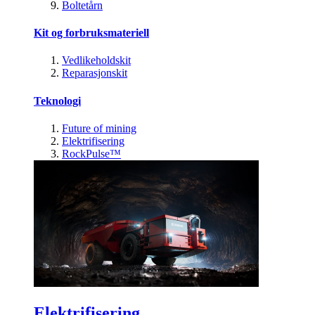
Boltetårn
Kit og forbruksmateriell
Vedlikeholdskit
Reparasjonskit
Teknologi
Future of mining
Elektrifisering
RockPulse™
Elektrifisering