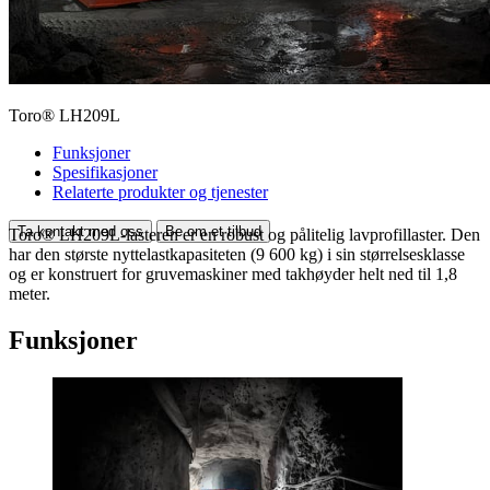
Toro® LH209L
Funksjoner
Spesifikasjoner
Relaterte produkter og tjenester
Ta kontakt med oss
Be om et tilbud
Toro® LH209L-lasteren er en robust og pålitelig lavprofillaster. Den
har den største nyttelastkapasiteten (9 600 kg) i sin størrelsesklasse
og er konstruert for gruvemaskiner med takhøyder helt ned til 1,8
meter.
Funksjoner