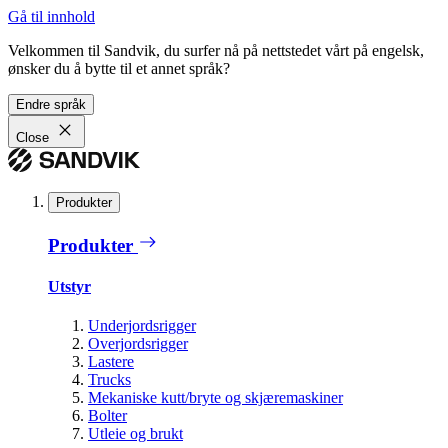
Gå til innhold
Velkommen til Sandvik, du surfer nå på nettstedet vårt på engelsk,
ønsker du å bytte til et annet språk?
Endre språk
Close
Produkter
Produkter
Utstyr
Underjordsrigger
Overjordsrigger
Lastere
Trucks
Mekaniske kutt/bryte og skjæremaskiner
Bolter
Utleie og brukt