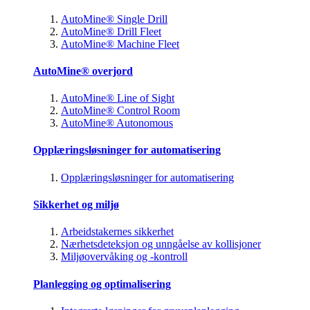
AutoMine® Single Drill
AutoMine® Drill Fleet
AutoMine® Machine Fleet
AutoMine® overjord
AutoMine® Line of Sight
AutoMine® Control Room
AutoMine® Autonomous
Opplæringsløsninger for automatisering
Opplæringsløsninger for automatisering
Sikkerhet og miljø
Arbeidstakernes sikkerhet
Nærhetsdeteksjon og unngåelse av kollisjoner
Miljøovervåking og -kontroll
Planlegging og optimalisering