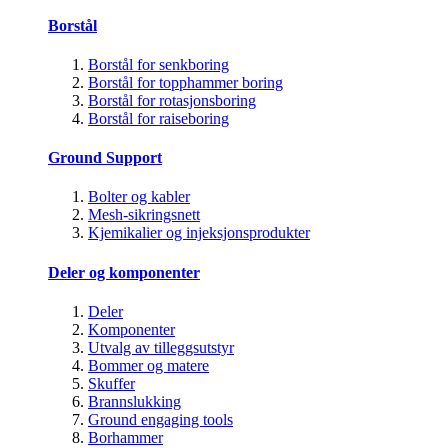
Borstål
Borstål for senkboring
Borstål for topphammer boring
Borstål for rotasjonsboring
Borstål for raiseboring
Ground Support
Bolter og kabler
Mesh-sikringsnett
Kjemikalier og injeksjonsprodukter
Deler og komponenter
Deler
Komponenter
Utvalg av tilleggsutstyr
Bommer og matere
Skuffer
Brannslukking
Ground engaging tools
Borhammer