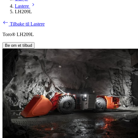
Lastere
LH209L
Tilbake til Lastere
Toro® LH209L
Be om et tilbud