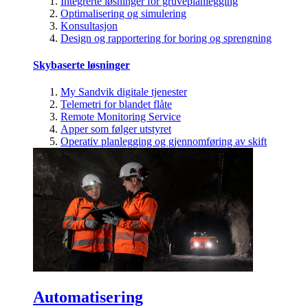
Integrerte løsninger for gruveplanlegging
Optimalisering og simulering
Konsultasjon
Design og rapportering for boring og sprengning
Skybaserte løsninger
My Sandvik digitale tjenester
Telemetri for blandet flåte
Remote Monitoring Service
Apper som følger utstyret
Operativ planlegging og gjennomføring av skift
Automatisering