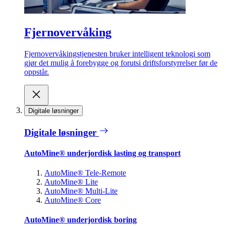
Fjernovervåking
Fjernovervåkingstjenesten bruker intelligent teknologi som
gjør det mulig å forebygge og forutsi driftsforstyrrelser før de
oppstår.
Digitale løsninger
Digitale løsninger
AutoMine® underjordisk lasting og transport
AutoMine® Tele-Remote
AutoMine® Lite
AutoMine® Multi-Lite
AutoMine® Core
AutoMine® underjordisk boring