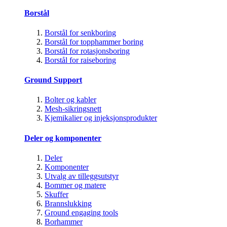
Borstål
Borstål for senkboring
Borstål for topphammer boring
Borstål for rotasjonsboring
Borstål for raiseboring
Ground Support
Bolter og kabler
Mesh-sikringsnett
Kjemikalier og injeksjonsprodukter
Deler og komponenter
Deler
Komponenter
Utvalg av tilleggsutstyr
Bommer og matere
Skuffer
Brannslukking
Ground engaging tools
Borhammer