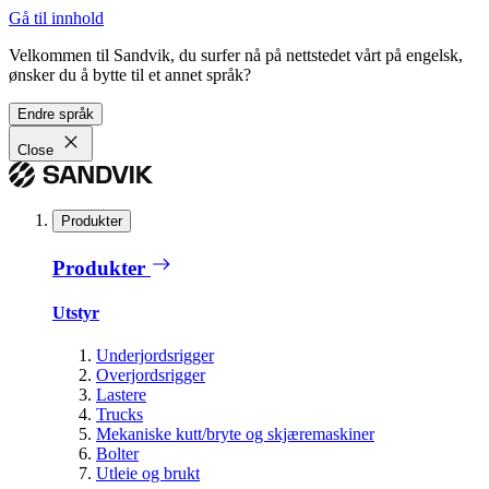
Gå til innhold
Velkommen til Sandvik, du surfer nå på nettstedet vårt på engelsk,
ønsker du å bytte til et annet språk?
Endre språk
Close
Produkter
Produkter
Utstyr
Underjordsrigger
Overjordsrigger
Lastere
Trucks
Mekaniske kutt/bryte og skjæremaskiner
Bolter
Utleie og brukt