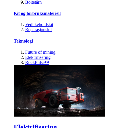
Boltetårn
Kit og forbruksmateriell
Vedlikeholdskit
Reparasjonskit
Teknologi
Future of mining
Elektrifisering
RockPulse™
Elektrifisering