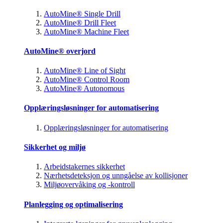
AutoMine® Single Drill
AutoMine® Drill Fleet
AutoMine® Machine Fleet
AutoMine® overjord
AutoMine® Line of Sight
AutoMine® Control Room
AutoMine® Autonomous
Opplæringsløsninger for automatisering
Opplæringsløsninger for automatisering
Sikkerhet og miljø
Arbeidstakernes sikkerhet
Nærhetsdeteksjon og unngåelse av kollisjoner
Miljøovervåking og -kontroll
Planlegging og optimalisering