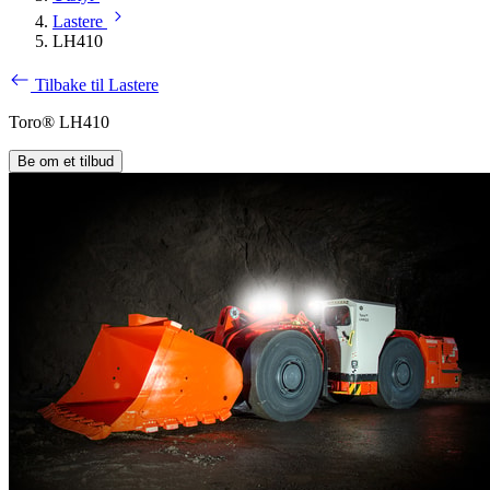
Lastere
LH410
Tilbake til Lastere
Toro® LH410
Be om et tilbud