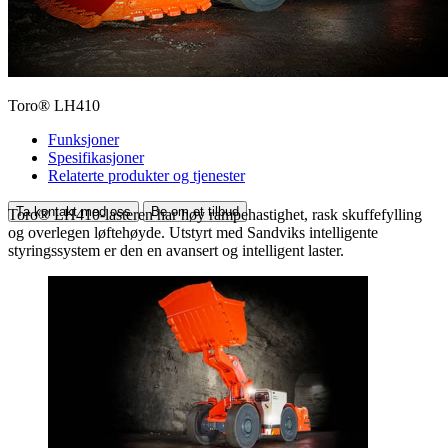
Toro® LH410
Funksjoner
Spesifikasjoner
Relaterte produkter og tjenester
Ta kontakt med oss
Be om et tilbud
Toro® LH410-lasteren har høy rampehastighet, rask skuffefylling
og overlegen løftehøyde. Utstyrt med Sandviks intelligente
styringssystem er den en avansert og intelligent laster.