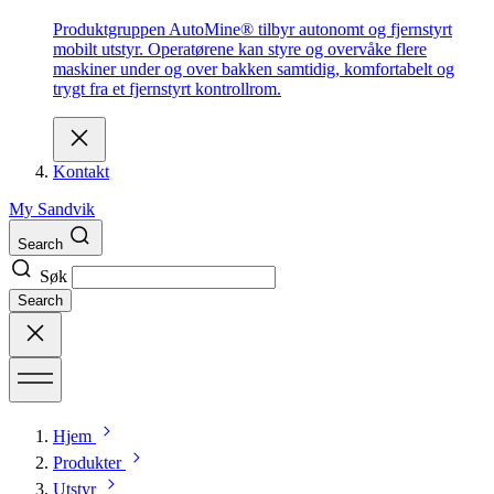
Produktgruppen AutoMine® tilbyr autonomt og fjernstyrt
mobilt utstyr. Operatørene kan styre og overvåke flere
maskiner under og over bakken samtidig, komfortabelt og
trygt fra et fjernstyrt kontrollrom.
Kontakt
My Sandvik
Search
Søk
Search
Hjem
Produkter
Utstyr