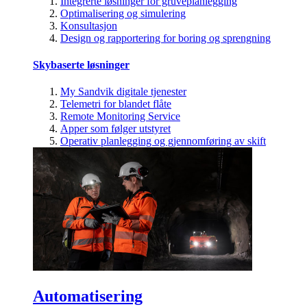
Integrerte løsninger for gruveplanlegging
Optimalisering og simulering
Konsultasjon
Design og rapportering for boring og sprengning
Skybaserte løsninger
My Sandvik digitale tjenester
Telemetri for blandet flåte
Remote Monitoring Service
Apper som følger utstyret
Operativ planlegging og gjennomføring av skift
Automatisering