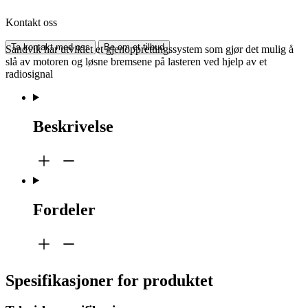
Kontakt oss
Ta kontakt med oss
Be om et tilbud
Sandvik har utviklet et gjenopprettingssystem som gjør det mulig å
slå av motoren og løsne bremsene på lasteren ved hjelp av et
radiosignal
Beskrivelse
Fordeler
Spesifikasjoner for produktet