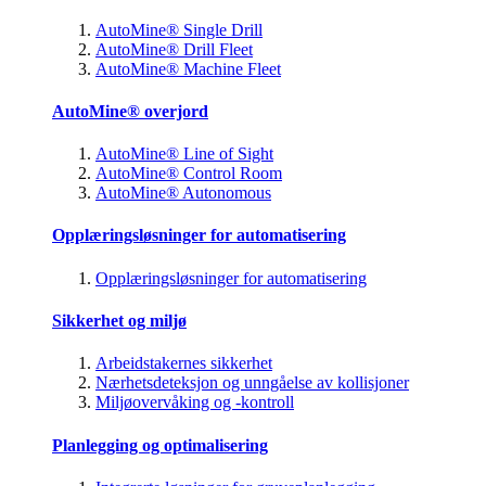
AutoMine® Single Drill
AutoMine® Drill Fleet
AutoMine® Machine Fleet
AutoMine® overjord
AutoMine® Line of Sight
AutoMine® Control Room
AutoMine® Autonomous
Opplæringsløsninger for automatisering
Opplæringsløsninger for automatisering
Sikkerhet og miljø
Arbeidstakernes sikkerhet
Nærhetsdeteksjon og unngåelse av kollisjoner
Miljøovervåking og -kontroll
Planlegging og optimalisering