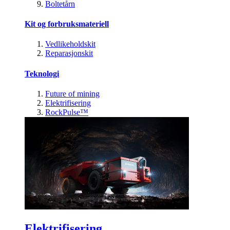
Boltetårn
Kit og forbruksmateriell
Vedlikeholdskit
Reparasjonskit
Teknologi
Future of mining
Elektrifisering
RockPulse™
Elektrifisering