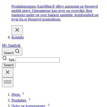
Produktgruppen AutoMine® tilbyr autonomt og fjernstyrt
mobilt utstyr. Operatørene kan styre og overvåke flere
maskiner under og over bakken samtidig, komfortabelt og
trygt fra et fjernstyrt kontrollrom.
Kontakt
My Sandvik
Search
Søk
Search
Hjem
Produkter
Deler og komponenter