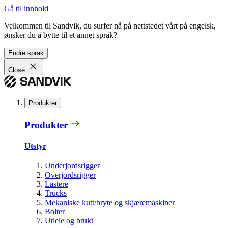
Gå til innhold
Velkommen til Sandvik, du surfer nå på nettstedet vårt på engelsk,
ønsker du å bytte til et annet språk?
Endre språk
Close
Produkter
Produkter
Utstyr
Underjordsrigger
Overjordsrigger
Lastere
Trucks
Mekaniske kutt/bryte og skjæremaskiner
Bolter
Utleie og brukt