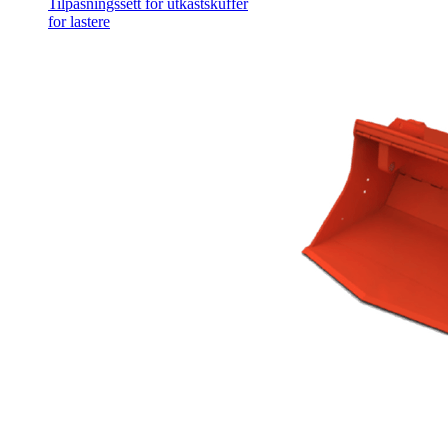
Tilpasningssett for utkastskuffer
for lastere