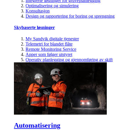
Integrerte løsninger for gruveplanlegging
Optimalisering og simulering
Konsultasjon
Design og rapportering for boring og sprengning
Skybaserte løsninger
My Sandvik digitale tjenester
Telemetri for blandet flåte
Remote Monitoring Service
Apper som følger utstyret
Operativ planlegging og gjennomføring av skift
Automatisering