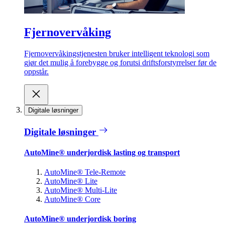
Fjernovervåking
Fjernovervåkingstjenesten bruker intelligent teknologi som
gjør det mulig å forebygge og forutsi driftsforstyrrelser før de
oppstår.
Digitale løsninger
Digitale løsninger
AutoMine® underjordisk lasting og transport
AutoMine® Tele-Remote
AutoMine® Lite
AutoMine® Multi-Lite
AutoMine® Core
AutoMine® underjordisk boring