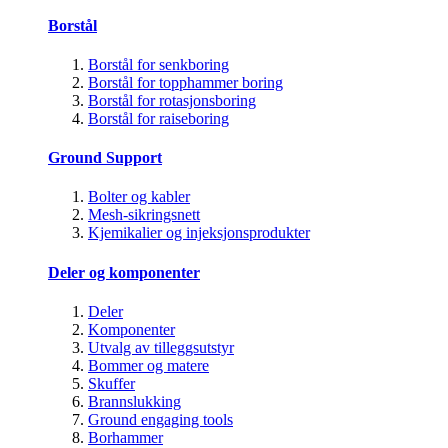
Borstål
Borstål for senkboring
Borstål for topphammer boring
Borstål for rotasjonsboring
Borstål for raiseboring
Ground Support
Bolter og kabler
Mesh-sikringsnett
Kjemikalier og injeksjonsprodukter
Deler og komponenter
Deler
Komponenter
Utvalg av tilleggsutstyr
Bommer og matere
Skuffer
Brannslukking
Ground engaging tools
Borhammer