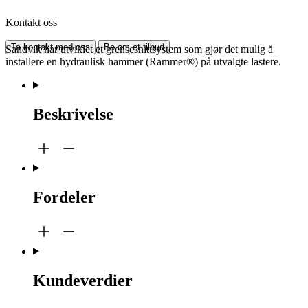
Kontakt oss
Ta kontakt med oss
Be om et tilbud
Sandvik har utviklet et grensesnittsystem som gjør det mulig å
installere en hydraulisk hammer (Rammer®) på utvalgte lastere.
Beskrivelse
Fordeler
Kundeverdier