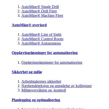
AutoMine® Single Drill
AutoMine® Drill Fleet
AutoMine® Machine Fleet
AutoMine® overjord
AutoMine® Line of Sight
AutoMine® Control Room
AutoMine® Autonomous
Opplæringsløsninger for automatisering
Opplæringsløsninger for automatisering
Sikkerhet og miljø
Arbeidstakernes sikkerhet
Nærhetsdeteksjon og unngåelse av kollisjoner
Miljøovervåking og -kontroll
Planlegging og optimalisering