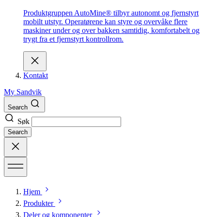
Produktgruppen AutoMine® tilbyr autonomt og fjernstyrt
mobilt utstyr. Operatørene kan styre og overvåke flere
maskiner under og over bakken samtidig, komfortabelt og
trygt fra et fjernstyrt kontrollrom.
Kontakt
My Sandvik
Search
Søk
Search
Hjem
Produkter
Deler og komponenter