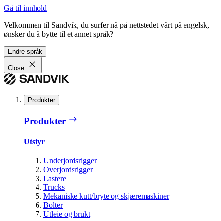
Gå til innhold
Velkommen til Sandvik, du surfer nå på nettstedet vårt på engelsk,
ønsker du å bytte til et annet språk?
Endre språk
Close
Produkter
Produkter
Utstyr
Underjordsrigger
Overjordsrigger
Lastere
Trucks
Mekaniske kutt/bryte og skjæremaskiner
Bolter
Utleie og brukt