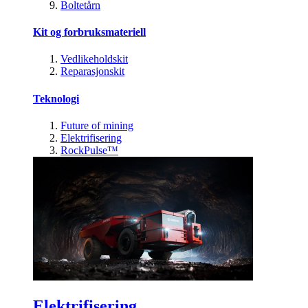
Boltetårn
Kit og forbruksmateriell
Vedlikeholdskit
Reparasjonskit
Teknologi
Future of mining
Elektrifisering
RockPulse™
Elektrifisering