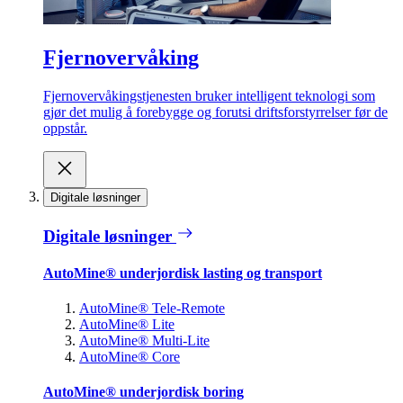
Fjernovervåking
Fjernovervåkingstjenesten bruker intelligent teknologi som
gjør det mulig å forebygge og forutsi driftsforstyrrelser før de
oppstår.
Digitale løsninger
Digitale løsninger
AutoMine® underjordisk lasting og transport
AutoMine® Tele-Remote
AutoMine® Lite
AutoMine® Multi-Lite
AutoMine® Core
AutoMine® underjordisk boring