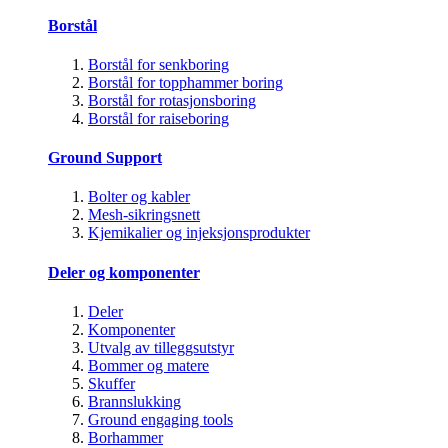
Borstål
Borstål for senkboring
Borstål for topphammer boring
Borstål for rotasjonsboring
Borstål for raiseboring
Ground Support
Bolter og kabler
Mesh-sikringsnett
Kjemikalier og injeksjonsprodukter
Deler og komponenter
Deler
Komponenter
Utvalg av tilleggsutstyr
Bommer og matere
Skuffer
Brannslukking
Ground engaging tools
Borhammer