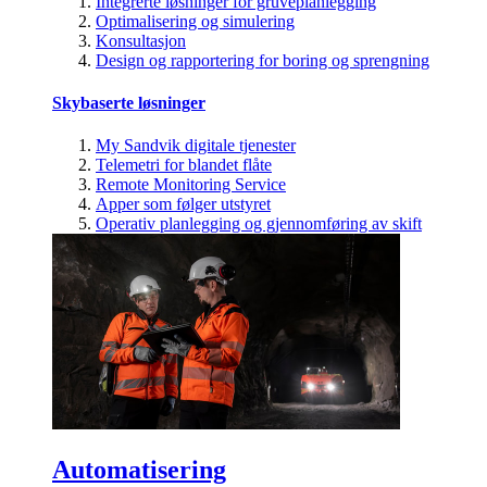
Integrerte løsninger for gruveplanlegging
Optimalisering og simulering
Konsultasjon
Design og rapportering for boring og sprengning
Skybaserte løsninger
My Sandvik digitale tjenester
Telemetri for blandet flåte
Remote Monitoring Service
Apper som følger utstyret
Operativ planlegging og gjennomføring av skift
Automatisering