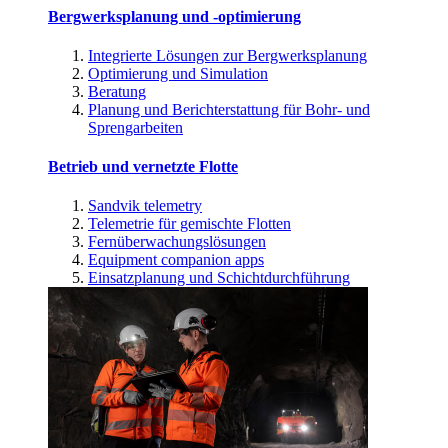
Bergwerksplanung und -optimierung
Integrierte Lösungen zur Bergwerksplanung
Optimierung und Simulation
Beratung
Planung und Berichterstattung für Bohr- und
Sprengarbeiten
Betrieb und vernetzte Flotte
Sandvik telemetry
Telemetrie für gemischte Flotten
Fernüberwachungslösungen
Equipment companion apps
Einsatzplanung und Schichtdurchführung