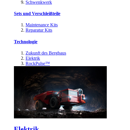
Schwenkwerk
Sets und Verschleißteile
Maintenance Kits
Reparatur Kits
Technologie
Zukunft des Bergbaus
Elektrik
RockPulse™
Elektrik