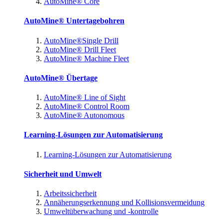
AutoMine® Core
AutoMine® Untertagebohren
AutoMine®Single Drill
AutoMine® Drill Fleet
AutoMine® Machine Fleet
AutoMine® Übertage
AutoMine® Line of Sight
AutoMine® Control Room
AutoMine® Autonomous
Learning-Lösungen zur Automatisierung
Learning-Lösungen zur Automatisierung
Sicherheit und Umwelt
Arbeitssicherheit
Annäherungserkennung und Kollisionsvermeidung
Umweltüberwachung und -kontrolle