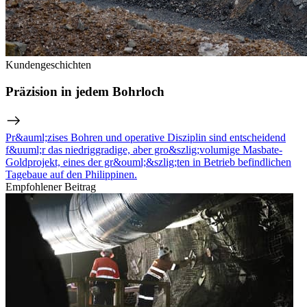
Kundengeschichten
Präzision in jedem Bohrloch
Pr&auml;zises Bohren und operative Disziplin sind entscheidend
f&uuml;r das niedriggradige, aber gro&szlig;volumige Masbate-
Goldprojekt, eines der gr&ouml;&szlig;ten in Betrieb befindlichen
Tagebaue auf den Philippinen.
Empfohlener Beitrag