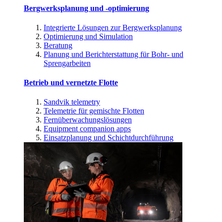
Bergwerksplanung und -optimierung
Integrierte Lösungen zur Bergwerksplanung
Optimierung und Simulation
Beratung
Planung und Berichterstattung für Bohr- und
Sprengarbeiten
Betrieb und vernetzte Flotte
Sandvik telemetry
Telemetrie für gemischte Flotten
Fernüberwachungslösungen
Equipment companion apps
Einsatzplanung und Schichtdurchführung