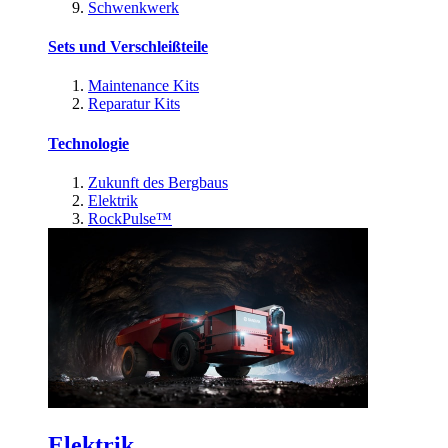
Schwenkwerk
Sets und Verschleißteile
Maintenance Kits
Reparatur Kits
Technologie
Zukunft des Bergbaus
Elektrik
RockPulse™
Elektrik