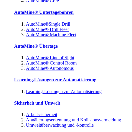
AutoMine® Core
AutoMine® Untertagebohren
AutoMine®Single Drill
AutoMine® Drill Fleet
AutoMine® Machine Fleet
AutoMine® Übertage
AutoMine® Line of Sight
AutoMine® Control Room
AutoMine® Autonomous
Learning-Lösungen zur Automatisierung
Learning-Lösungen zur Automatisierung
Sicherheit und Umwelt
Arbeitssicherheit
Annäherungserkennung und Kollisionsvermeidung
Umweltüberwachung und -kontrolle